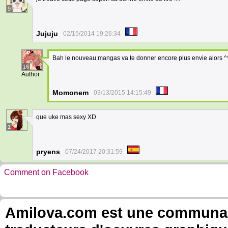
9
Jujuju
02/15/2014 19:26:34
Bah le nouveau mangas va te donner encore plus envie alors ^
16
Author
Momonem
03/13/2015 14:15:49
que uke mas sexy XD
1
pryens
07/24/2017 20:31:59
Comment on Facebook
Amilova.com est une communauté