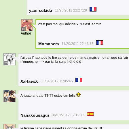
yaoi-sukida
11/20/2011 22:27:28
c'est pas moi qui décide x_x c'est ladmin
16
Author
Momonem
11/20/2011 22:43:33
j'ai pas l'habitude le lire ce genre de manga mais en dirait que sa l'air 
n'empéche ---> par ici la suite héhé ô.ô
29
XxHaexX
06/04/2012 11:05:45
Arigato arigato TT-TT estoy tan feliz
1
Nanakousagui
06/10/2012 02:19:13
je trouve cette page super! sa donne envie de lire !!!!