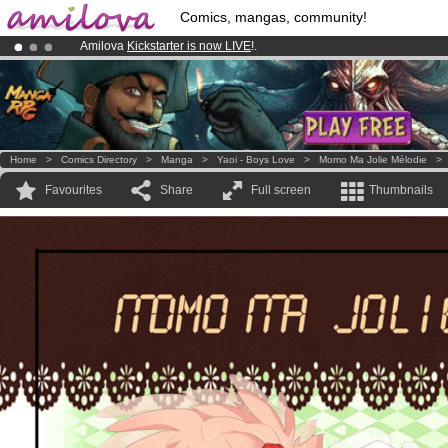
Comics, mangas, community!
Amilova
Kickstarter is now LIVE
!.
Premium membership from
3.95 euros
per month !
Get membership
Already 134393
members
and 1208
comics & mangas!
.
Home
>
Comics Directory
>
Manga
>
Yaoi - Boys Love
>
Momo Ma Jolie Mélodie
Favourites
Share
Full screen
Thumbnails