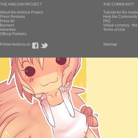
THE AMILOVA PROJECT
THE COMMUNITY
About the Amilova Project
Tutorial for the reade
Press Reviews
Help the Community 
Press kit
FAQ
Banners
Virtual currency : th
Advertise
Terms of Use
Official Partners
Follow Amilova on
Sitemap