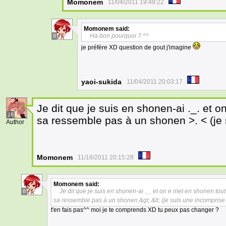
Momonem
11/04/2011 19:49:22
Momonem
said:
Ha bon pourquoi ? ^^
8
je préfère XD question de gout j'imagine
yaoi-sukida
11/04/2011 20:03:17
Je dit que je suis en shonen-ai ._. et on
16
sa ressemble pas à un shonen >. < (je
Author
Momonem
11/16/2011 20:15:28
Momonem
said:
Je dit que je suis en shonen-ai ._. et on e met en shonen tout c
8
sa ressemble pas à un shonen &gt;.&lt; (je suis une incompris
t'en fais pas^^ moi je te comprends XD tu peux pas changer ?