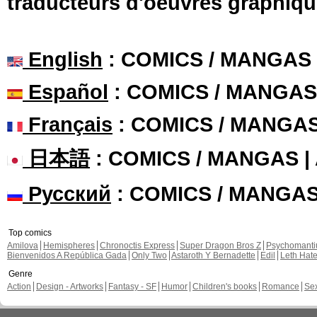
traducteurs d'oeuvres graphiqu
English
: COMICS / MANGAS
Español
: COMICS / MANGAS
Français
: COMICS / MANGA
日本語
: COMICS / MANGAS 
Русский
: COMICS / MANGA
Top comics
Amilova
Hemispheres
Chronoctis Express
Super Dragon Bros Z
Psychomant
Bienvenidos A República Gada
Only Two
Astaroth Y Bernadette
Edil
Leth Hat
Genre
Action
Design - Artworks
Fantasy - SF
Humor
Children's books
Romance
Se