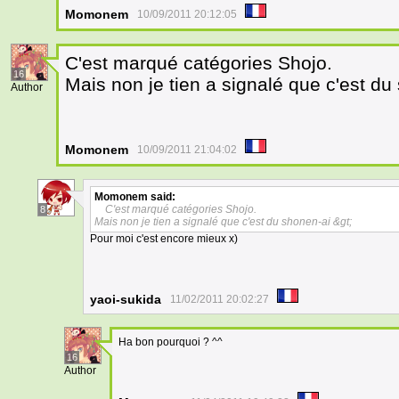
Momonem
10/09/2011 20:12:05
C'est marqué catégories Shojo.
16
Mais non je tien a signalé que c'est du
Author
Momonem
10/09/2011 21:04:02
Momonem
said:
C'est marqué catégories Shojo.
8
Mais non je tien a signalé que c'est du shonen-ai &gt;
Pour moi c'est encore mieux x)
yaoi-sukida
11/02/2011 20:02:27
Ha bon pourquoi ? ^^
16
Author