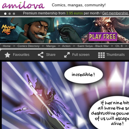
Comics, mangas, community!
Premium membership from
3.95 euros
per month !
Get membership
Amilova
Kickstarter is now LIVE
!.
Already 100000
members
and 1000
comics & mangas!
.
Home
>
Comics Directory
>
Manga
>
Action
>
Saint Seiya - Black War
>
Ch. 6
Favourites
Share
Full screen
Thumbnails
incredible !
If her nine bi
all have the 
destructive powe
of us will escap
alive !