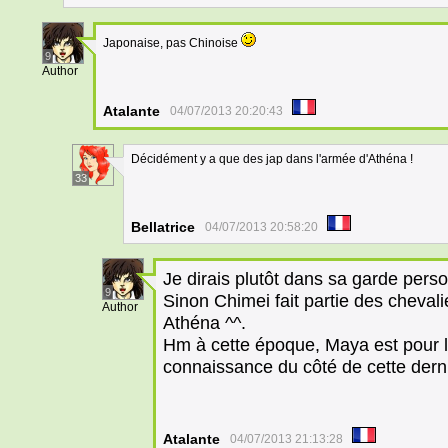
Japonaise, pas Chinoise
9
Author
Atalante
04/07/2013 20:20:43
Décidément y a que des jap dans l'armée d'Athéna !
33
Bellatrice
04/07/2013 20:58:20
Je dirais plutôt dans sa garde pers
9
Sinon Chimei fait partie des cheval
Author
Athéna ^^.
Hm à cette époque, Maya est pour l'
connaissance du côté de cette dern
Atalante
04/07/2013 21:13:28