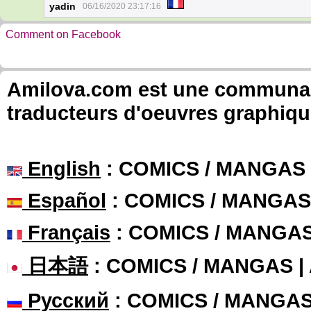
yadin
06/16/2020 23:17:16
Comment on Facebook
Amilova.com est une communauté
traducteurs d'oeuvres graphiqu
English
: COMICS / MANGAS
Español
: COMICS / MANGAS
Français
: COMICS / MANGA
日本語
: COMICS / MANGAS 
Русский
: COMICS / MANGA