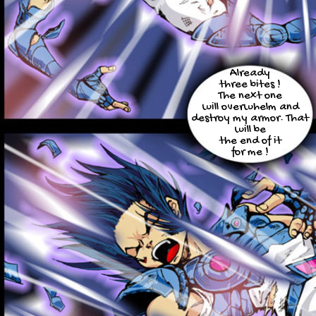
Already
three bites !
The next one
will overwhelm and
destroy my armor. That
will be
the end of it
for me !