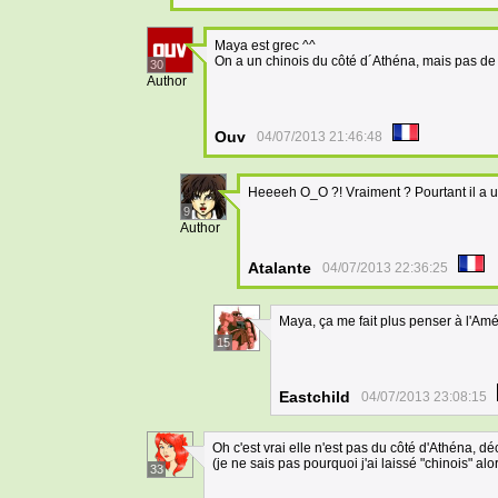
Maya est grec ^^
On a un chinois du côté d´Athéna, mais pas de
30
Author
Ouv
04/07/2013 21:46:48
Heeeeh O_O ?! Vraiment ? Pourtant il a 
9
Author
Atalante
04/07/2013 22:36:25
Maya, ça me fait plus penser à l'Am
15
Eastchild
04/07/2013 23:08:15
Oh c'est vrai elle n'est pas du côté d'Athéna, d
(je ne sais pas pourquoi j'ai laissé "chinois" al
33