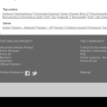
Top comics
Amilova
Hemispheres
Chronoctis Express
Super Dragon Bros Z
Psychomant
Bienvenidos A República Gada
Only Two
Astaroth Y Bernadette
Edil
Leth Hat
Genre
Action
Design - Artworks
Fantasy - SF
Humor
Children's books
Romance
Se
THE AMILOVA PROJECT
THE COMMUNITY
About the Amilova Project
Tutorial for the reade
Press Reviews
Help the Community 
Press kit
FAQ
Banners
Virtual currency : th
Advertise
Terms of Use
Official Partners
Follow Amilova on
Sitemap