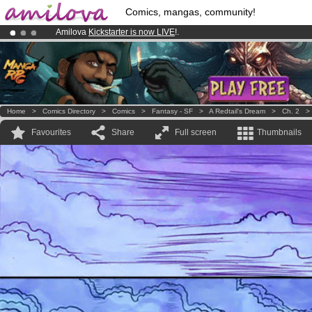
Comics, mangas, community!
Amilova
Kickstarter is now LIVE
!.
Already 100000
members
and 1000
comics & mangas!
.
Premium membership from
3.95 euros
per month !
Get membership
Home
>
Comics Directory
>
Comics
>
Fantasy - SF
>
A Redtail's Dream
>
Ch. 2
Favourites
Share
Full screen
Thumbnails