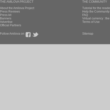
THE AMILOVA PROJECT
THE COMMUNITY
About the Amilova Project
Tutorial for the reade
Press Reviews
Help the Community 
Press kit
FAQ
Banners
Virtual currency : th
Advertise
Terms of Use
Official Partners
Follow Amilova on
Sitemap