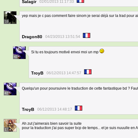
Salagir
02/01/2013 11:17:33
yep mais je c pas comment faire sinom je serai déjà sur la trad pour a
19
Dragon80
04/23/2013 13:51:54
Si tu es toujours motivé envoi moi un mp
41
TroyB
06/12/2013 14:47:57
Quelqu'un pour poursuivre le traduction de cette fantastique bd ? Fa
41
TroyB
06/12/2013 14:48:17
Ah zut j'aimerais bien savoir la suite
pour la traduction j'ai pas super bcp de temps... et je suis nuuulle en A
17