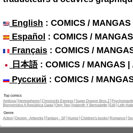
English
: COMICS / MANGAS
Español
: COMICS / MANGAS
Français
: COMICS / MANGA
日本語
: COMICS / MANGAS 
Русский
: COMICS / MANGA
Top comics
Amilova
Hemispheres
Chronoctis Express
Super Dragon Bros Z
Psychomant
Bienvenidos A República Gada
Only Two
Astaroth Y Bernadette
Edil
Leth Hat
Genre
Action
Design - Artworks
Fantasy - SF
Humor
Children's books
Romance
Se