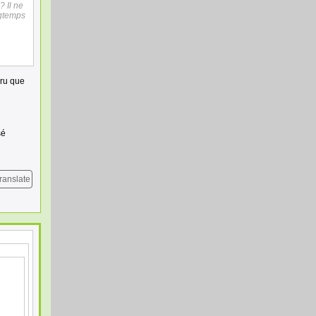
? Il ne
ngtemps
cru que
sé
ranslate