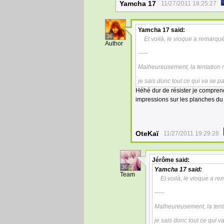
Yamcha 17
11/27/2011 18:25:27
Yamcha 17
said:
36
Et voilà, le vioque a remarqu
Author
-----
Malheureusement, la tentation m'a
je sais donc tout ce qui va se 
Héhé dur de résister je compren
impressions sur les planches du jo
OteKaï
11/27/2011 19:29:28
Jérôme
said:
36
Yamcha 17
said:
Team
Et voilà, le vioque a r
-----
Malheureusement, la tentat
je sais donc tout ce qui 