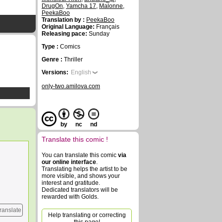
DrugOn
,
Yamcha 17
,
Malonne
,
PeekaBoo
Translation by :
PeekaBoo
Original Language:
Français
Releasing pace:
Sunday
Type :
Comics
Genre :
Thriller
Versions:
English
only-two.amilova.com
by
nc
nd
Translate this comic !
You can translate this comic
via
our online interface
.
Translating helps the artist to be
more visible, and shows your
interest and gratitude.
Dedicated translators will be
rewarded with Golds.
ranslate
Help translating or correcting