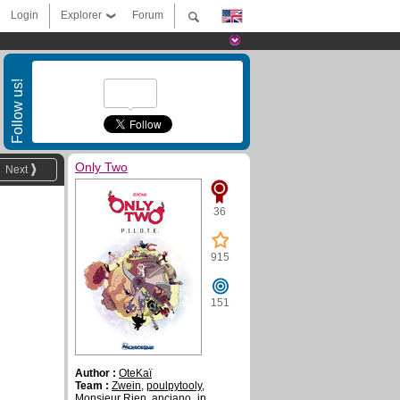
Login
Explorer
Forum
Follow us!
Only Two
Next
36
915
151
Author :
OteKaï
Team :
Zwein
,
poulpytooly
,
Monsieur Rien
,
anciano_jp
,