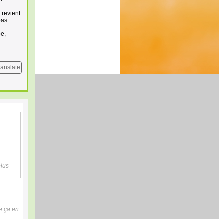
 revient
pas
pe,
ranslate
plus
ne ça en