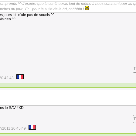
 comprends ^^ J'espère que tu continueras tout de même à nous communiquer au q
nches du jour ! Et... pour la suite de la bd, chhhhht !
es jours ici, n'aie pas de soucis ^^.
ais rien ^^.
T
20:42:43
ns le SAV ! XD
T
7/2011 20:45:49