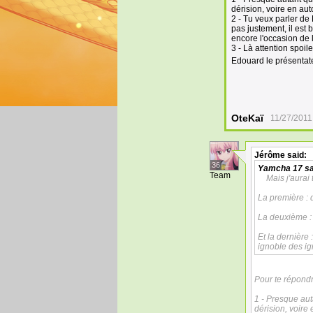
dérision, voire en aut
2 - Tu veux parler de 
pas justement, il est
encore l'occasion de l
3 - Là attention spoil
Edouard le présentate
OteKaï
11/27/2011
Jérôme
said:
36
Yamcha 17
sa
Team
Mais j'aurai 
La première : d
La deuxième : 
Et la dernière 
ignoble des i
Pour te répondr
1 - Presque aut
dérision, voire 