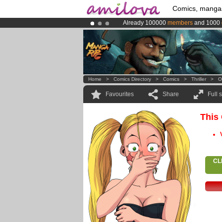
Comics, manga
Already 100000
members
and 1000
Amilova
Kickstarter is now LIVE
!.
Premium membership from
3.95 eur
Home
>
Comics Directory
>
Comics
>
Thriller
>
O
Favourites
Share
Full 
This
CL