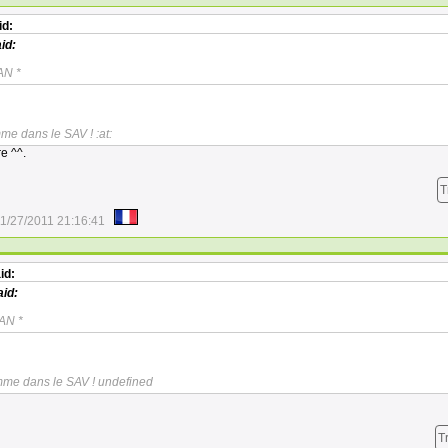
id:
id:
AN *
me dans le SAV ! :at:
e ^^.
T
1/27/2011 21:16:41
id:
id:
AN *
mme dans le SAV ! undefined
T