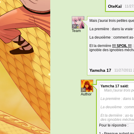
OteKaï
11/27
Mais j'aurai trois petites qu
36
La première : dans la vraie 
Team
La deuxième : comment as-tu
Et la dernière
!!! SPOIL !!!
:
ignoble des ignobles méch
Yamcha 17
11/27/2011 
Yamcha 17
said:
36
Mais j'aurai trois p
Author
La première : dans la
La deuxième : commen
Et la dernière : as-t
des ignobles mécha
Pour te répondre :
1 - Presque autant qu