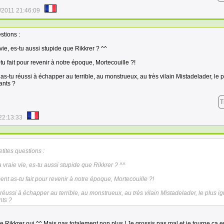
/2011 21:46:09
estions :
vie, es-tu aussi stupide que Rikkrer ? ^^
 fait pour revenir à notre époque, Mortecouille ?!
 as-tu réussi à échapper au terrible, au monstrueux, au très vilain Mistadelader, le 
ants ?
T
22:13:33
etites questions :
 vraie vie, es-tu aussi stupide que Rikkrer ? ^^
t as-tu fait pour revenir à notre époque, Mortecouille ?!
u réussi à échapper au terrible, au monstrueux, au très vilain Mistadelader, le plus i
nts ?
e Rikkrer oui ^^ Mais pas totalement non plus ! Je grossis pas mal et je tourne ça e