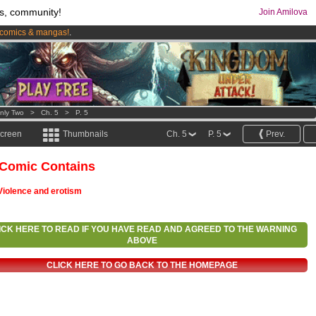
s, community!
Join Amilova
comics & mangas!
.
os
per month !
Get membership now
nly Two
>
Ch. 5
>
P. 5
screen
Thumbnails
Ch. 5
P. 5
Prev.
 Comic Contains
Violence and erotism
ICK HERE TO READ IF YOU HAVE READ AND AGREED TO THE WARNING
ABOVE
CLICK HERE TO GO BACK TO THE HOMEPAGE