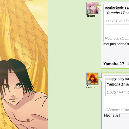
poulpytooly
sa
36
Yamcha 17
sa
Team
DJUST VA * P
Fléchette ! Com
moi pas connaîtr
Yamcha 17
1
poulpytooly
sa
36
Yamcha 17
sa
Author
DJUST VA * P
Fléchette ! Co
Fléchette !