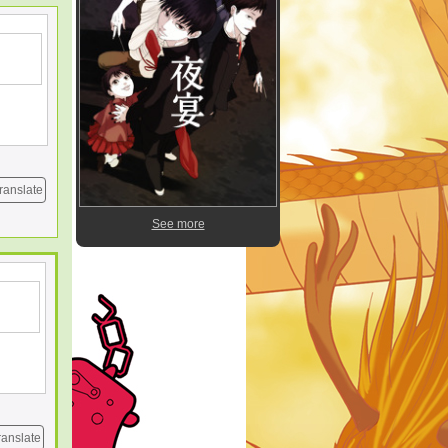
ranslate
See more
ranslate