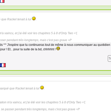
é que Rackel tenait à lui
.
 vaincu, et j'ai été voir les chapitres 5 à 8 d'Only Two ='(.
passer pendant très longtemps, mais c'est pas grave =P
ds ^^ J'espère que tu continueras tout de même à nous communiquer au quotidien 
ur ! Et... pour la suite de la bd, chhhhht !
T
emarqué que Rackel tenait à lui
.
ion m'a vaincu, et j'ai été voir les chapitres 5 à 8 d'Only Two ='(.
va se passer pendant très longtemps, mais c'est pas grave =P