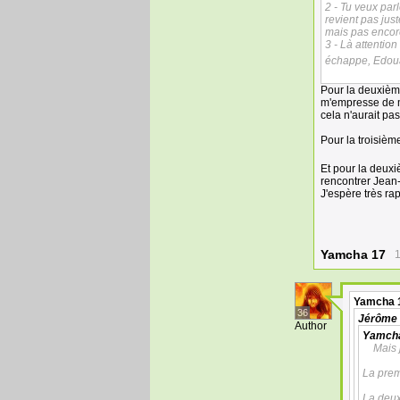
2 - Tu veux par
revient pas jus
mais pas encore
3 - Là attention
échappe, Edouar
Pour la deuxième 
m'empresse de mo
cela n'aurait pa
Pour la troisième
Et pour la deuxi
rencontrer Jean-C
J'espère très rap
Yamcha 17
1
Yamcha 
36
Jérôme
Author
Yamch
Mais j
La prem
La deux