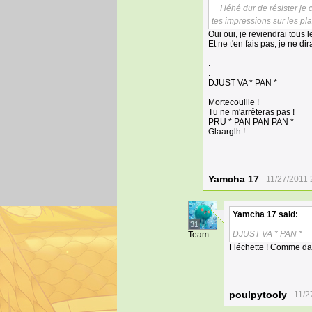
Héhé dur de résister je
tes impressions sur les pla
Oui oui, je reviendrai tous l
Et ne t'en fais pas, je ne dir
.
.
.
DJUST VA * PAN *
Mortecouille !
Tu ne m'arrêteras pas !
PRU * PAN PAN PAN *
Glaarglh !
Yamcha 17
11/27/2011 
Yamcha 17
said:
31
DJUST VA * PAN *
Team
Fléchette ! Comme da
poulpytooly
11/2