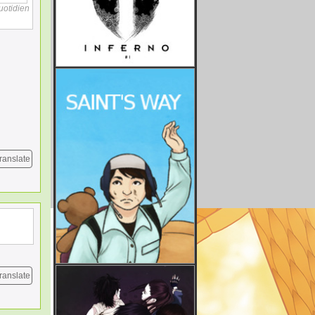
uotidien
ranslate
ranslate