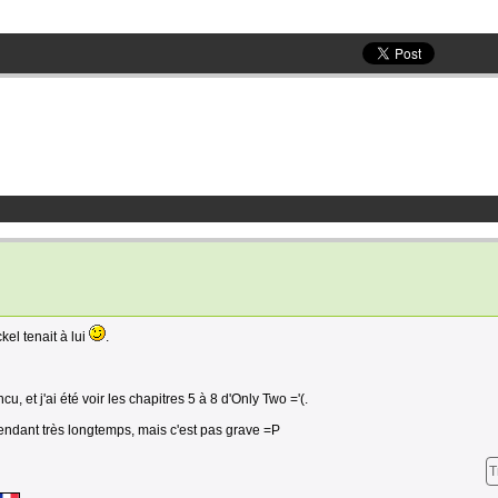
el tenait à lui
.
, et j'ai été voir les chapitres 5 à 8 d'Only Two ='(.
pendant très longtemps, mais c'est pas grave =P
T