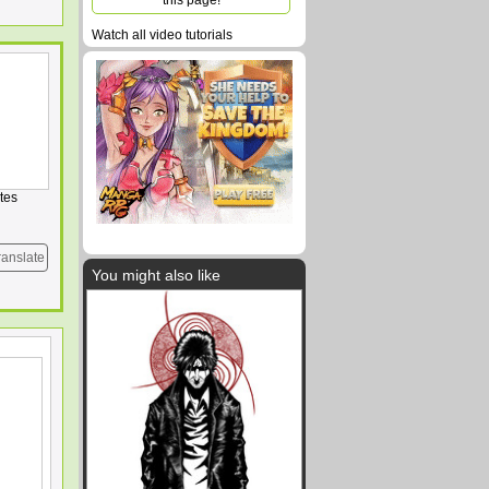
this page!
Watch all video tutorials
tes
ranslate
You might also like