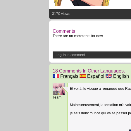
3170 views
Comments
There are no comments for now.
Log-in to comment
18 Comments In Other Languages.
Français
Español
English
Et voilà, le vioque a remarqué que Rack
36
-----
Team
Malheureusement, la tentation m'a vaincu
je sais donc tout ce qui va se passer 