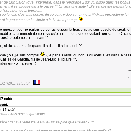
ler de Eric Calon (que j'interprète) dans le reportage 2 sur JC dispo dans les bonus 
tement, il est bloqué dans le passé ^^ On fera une suite ! Elle est prévue depuis lo
 l'occasion de la tourner...
 spoile, elle n'est pas encore dispo cette video sur amilova ^^ Mais oui, Antoine lui
d le présentateur le stipule à la fin du reportage
question, oui, je parlais du bonus, et pour la troisième, je suis désolé du spoil, je
difier ceci immédiatement, vu qu'étant un bonus ne dévoilant rien sur la bD, j'ai 
s posé problème en le disant ^^.
, j'ai du sauter la fin quand il a dit qu'il a échappé ^^.
ème ( oui, je sais compter
), je parlais aussi du bonus où vous allez dans le pas
hilles de Garoffa, fils de Jean-Luc le libraire ^^.
idement voir la suite =).
T
1/27/2011 22:13:04
17
said:
said:
a 17
said:
'aurai trois petites questions :
ière : dans la vraie vie, es-tu aussi stupide que Rikkrer ? ^^
ième : comment as-tu fait pour revenir à notre époque, Mortecouille ?!