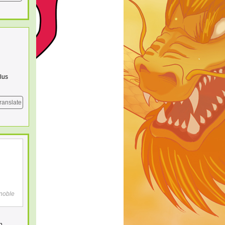
plus
ranslate
gnoble
n