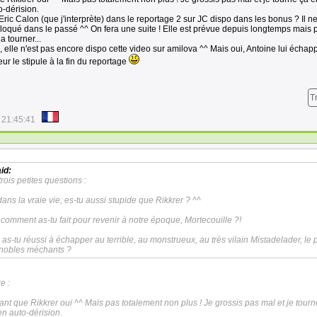
o-dérision.
Eric Calon (que j'interprète) dans le reportage 2 sur JC dispo dans les bonus ? Il ne
 bloqué dans le passé ^^ On fera une suite ! Elle est prévue depuis longtemps mais 
a tourner...
e, elle n'est pas encore dispo cette video sur amilova ^^ Mais oui, Antoine lui échap
ur le stipule à la fin du reportage
T
 21:45:41
id:
trois petites questions :
ans la vraie vie, es-tu aussi stupide que Rikkrer ? ^^
comment as-tu fait pour revenir à notre époque, Mortecouille ?!
: as-tu réussi à échapper au terrible, au monstrueux, au très vilain Mistadelader, le 
gnobles méchants ?
e :
ant que Rikkrer oui ^^ Mais pas totalement non plus ! Je grossis pas mal et je tour
en auto-dérision.