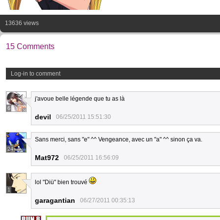
13636 views
15 Comments
Log-in to comment
j'avoue belle légende que tu as là
6
devil
06/25/2011 15:51:30
Sans merci, sans "e" ^^ Vengeance, avec un "a" ^^ sinon ça va.
24
Mat972
06/25/2011 16:56:09
lol "Diü" bien trouvé
1
garagantian
06/27/2011 00:35:13