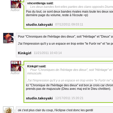
vincentlenga
said:
32
Les deux bandes font-elles parties des clans opposés Diurne
Author
Pas du tout, ce sont deux bandes rivales mais toute les deux sont
dernière page du volume, reste à l'écoute =p)
studio.takoyaki
07/12/2011 09:03:11
Pour "Chroniques de l'héritage des dieux", soit "Héritage" et "Dieux"
31
J'ai l'impression qu'il y a un espace en trop entre "le Furör ne" et "se p
Kinkgirl
11/21/2011 10:43:14
Kinkgirl
said:
32
Pour "Chroniques de l'héritage des dieux", soit "Héritage" e
Author
minuscule.
J'ai l'impression qu'il y a un espace en trop entre "le Furör ne" e
Ici "Chronique de l'héritage des dieux" est bon je crois car chro
prends pas de majuscule (Dieu avec maj est le Dieu chrétien).
studio.takoyaki
12/17/2011 15:20:21
ok c'est plus clair du coup, l'éclipse c'est donc les gentil