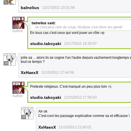
11
balnelius
12/17/2011 15:31:56
balnelius
said:
32
ok c'est plus clair du coup, l'éclipse c'est donc les gentil
Author
En tous cas c'est ceux qui vont jouer un rôle.=p
studio.takoyaki
12/17/2011 15:35:07
jolie sa ... alors ils se cogne l'un l'autre depuis vachement longtemps
tout ce temps ?
29
XxHaexX
11/15/2012 17:44:56
Pretexte religieux. C'est marqué un peu plus loin =).
32
Author
studio.takoyaki
11/15/2012 17:56:03
Ah ok
C'est cool les passage explicative comme sa et efficass
29
XxHaexX
11/15/2012 21:00:01