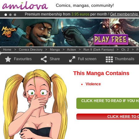
Comics, mangas, community!
Premium membership from
3.95 euros
per month !
Get membership
Already 100000
members
and 1000
comics & mangas!
.
Amilova
Kickstarter is now LIVE
!.
Home
>
Comics Directory
>
Manga
>
Action
>
Run 8 (dark Fantasy)
>
Ch. 2
>
P
Favourites
Share
Full screen
Thumbnails
This Manga Contains
Violence
CLICK HERE TO READ IF YOU
CLICK HERE TO