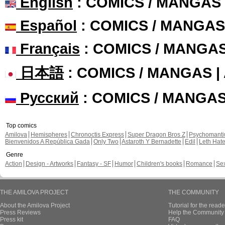
English
: COMICS / MANGAS
Español
: COMICS / MANGAS
Français
: COMICS / MANGA
日本語
: COMICS / MANGAS 
Русский
: COMICS / MANGA
Top comics
Amilova
Hemispheres
Chronoctis Express
Super Dragon Bros Z
Psychomant
Bienvenidos A República Gada
Only Two
Astaroth Y Bernadette
Edil
Leth Hat
Genre
Action
Design - Artworks
Fantasy - SF
Humor
Children's books
Romance
Se
THE AMILOVA PROJECT
THE COMMUNITY
About the Amilova Project
Tutorial for the reade
Press Reviews
Help the Community 
Press kit
FAQ