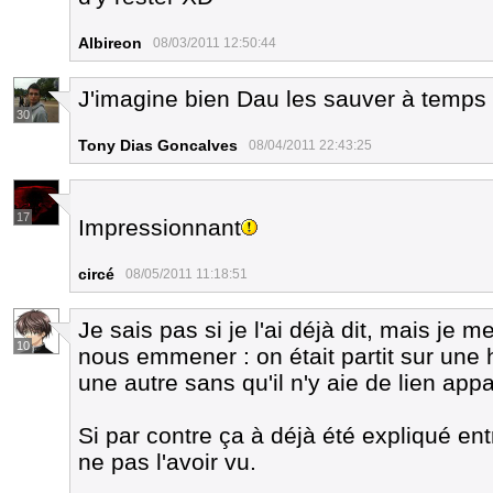
Albireon
08/03/2011 12:50:44
J'imagine bien Dau les sauver à temps
30
Tony Dias Goncalves
08/04/2011 22:43:25
17
Impressionnant
circé
08/05/2011 11:18:51
Je sais pas si je l'ai déjà dit, mais je
10
nous emmener : on était partit sur une 
une autre sans qu'il n'y aie de lien app
Si par contre ça à déjà été expliqué en
ne pas l'avoir vu.