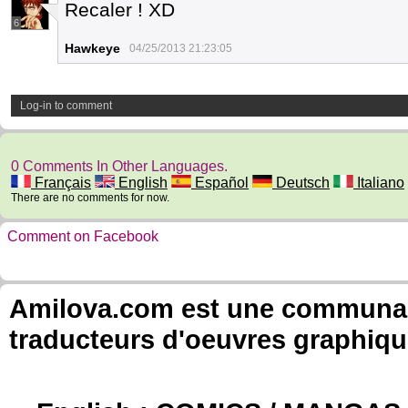
Recaler ! XD
6
Hawkeye
04/25/2013 21:23:05
Log-in to comment
0 Comments In Other Languages.
Français
English
Español
Deutsch
Italiano
There are no comments for now.
Comment on Facebook
Amilova.com est une communauté
traducteurs d'oeuvres graphiqu