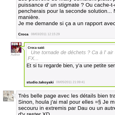
puissance d' un stigmate ? Ou cache-t-e
pencherais pour la seconde solution...
manière.
Je me demande si ça a un rapport avec
Croca
08/03/2011 12:15:29
Croca
said:
32
Une tornade de déchets ? Ca à l' air 
Author
FX...
Et si tu regarde bien, y'a une petite se
studio.takoyaki
08/05/2011 21:09:41
Très belle page avec les détails bien tr
18
Sinon, houla j'ai mal pour elles =§ Je 
secouru in extremis par Dau ou un autre
d'y rester XD