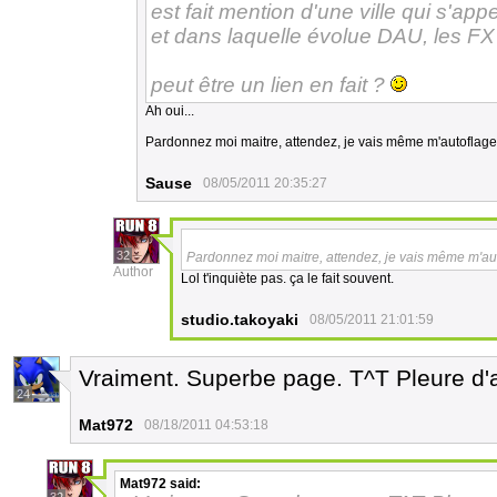
est fait mention d'une ville qui s'ap
et dans laquelle évolue DAU, les FX 
peut être un lien en fait ?
Ah oui...
Pardonnez moi maitre, attendez, je vais même m'autoflag
Sause
08/05/2011 20:35:27
32
Pardonnez moi maitre, attendez, je vais même m'a
Author
Lol t'inquiète pas. ça le fait souvent.
studio.takoyaki
08/05/2011 21:01:59
Vraiment. Superbe page. T^T Pleure d'
24
Mat972
08/18/2011 04:53:18
Mat972
said: