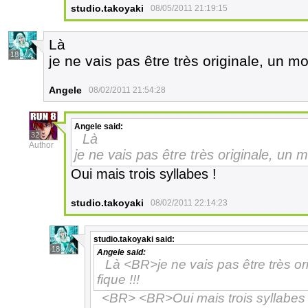
studio.takoyaki
08/05/2011 21:19:15
Là
18
je ne vais pas être très originale, un mot
Angele
08/02/2011 21:54:28
Angele
said:
32
Là
Author
je ne vais pas être très originale, un m
Oui mais trois syllabes !
studio.takoyaki
08/02/2011 22:14:23
studio.takoyaki
said:
18
Angele
said:
Là <BR>je ne vais pas être très ori
fique !!!
<BR> <BR>Oui mais trois syllabes 