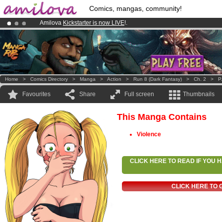
Comics, mangas, community!
Amilova
Kickstarter is now LIVE
!.
Premium membership from
3.95 euros
per month !
Get membership
Already 100000
members
and 1000
comics & mangas!
.
Home
>
Comics Directory
>
Manga
>
Action
>
Run 8 (dark Fantasy)
>
Ch. 2
>
P
Favourites
Share
Full screen
Thumbnails
This Manga Contains
Violence
CLICK HERE TO READ IF YOU
CLICK HERE TO