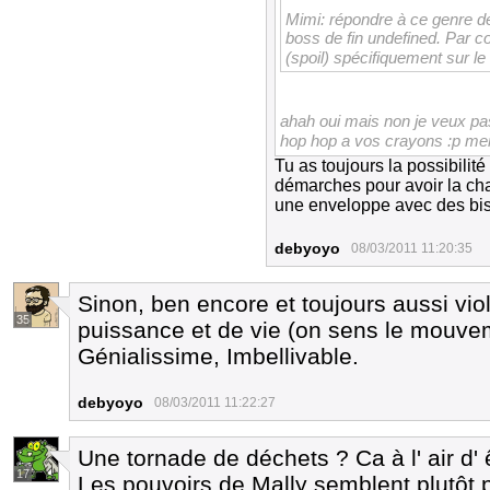
Mimi: répondre à ce genre d
boss de fin undefined. Par c
(spoil) spécifiquement sur l
ahah oui mais non je veux pas
hop hop a vos crayons :p m
Tu as toujours la possibilit
démarches pour avoir la ch
une enveloppe avec des bisc
debyoyo
08/03/2011 11:20:35
Sinon, ben encore et toujours aussi vio
35
puissance et de vie (on sens le mouve
Génialissime, Imbellivable.
debyoyo
08/03/2011 11:22:27
Une tornade de déchets ? Ca à l' air d' 
17
Les pouvoirs de Mally semblent plutôt p