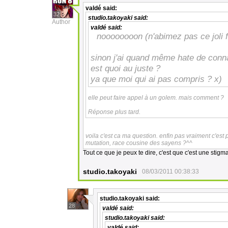
valdé
said:
32
studio.takoyaki
said:
Author
valdé
said:
noooooooon (n'abimez pas ce joli fe
sinon j'ai quand même hate de connai
est quoi au juste ?
ya que moi qui ai pas compris ? x)
elle peut faire appel à un golem. mais comment ?
Réponse plus tard.
voila c'est ca ma question. enfin pas vraiment c'est 
mutation, race cousine des sayens ?^^
Tout ce que je peux te dire, c'est que c'est une stigm
studio.takoyaki
08/03/2011 00:38:33
studio.takoyaki
said:
28
valdé
said:
studio.takoyaki
said:
valdé
said: