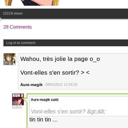
10219 views
28 Comments
Log-in to comment
Wahou, très jolie la page o_o
28
Vont-elles s'en sortir? > <
Aure-magik
08/02/2011 12:04:26
Aure-magik
said:
32
Author
Vont-elles s'en sortir? &gt;&lt;
tin tin tin ...