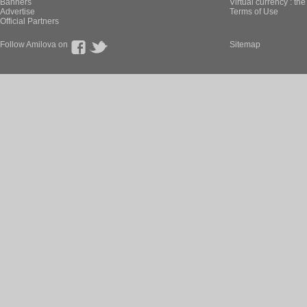
Banners
Virtual currency : th
Advertise
Terms of Use
Official Partners
Follow Amilova on
Sitemap