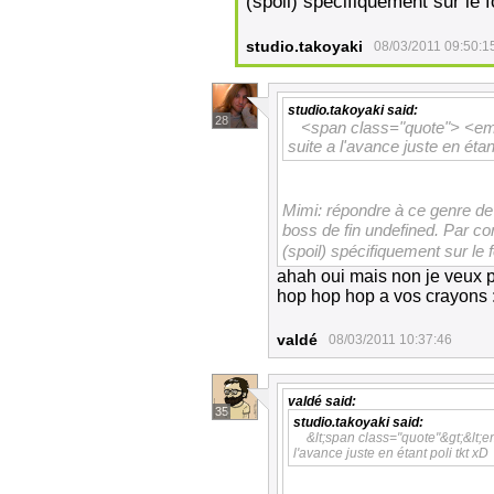
(spoil) spécifiquement sur le 
studio.takoyaki
08/03/2011 09:50:1
studio.takoyaki
said:
28
<span class="quote"> <em>
suite a l'avance juste en étan
Mimi: répondre à ce genre d
boss de fin undefined. Par co
(spoil) spécifiquement sur le
ahah oui mais non je veux p
hop hop hop a vos crayons
valdé
08/03/2011 10:37:46
valdé
said:
35
studio.takoyaki
said:
&lt;span class="quote"&gt;&lt;e
l'avance juste en étant poli tkt xD