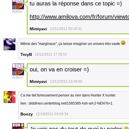
tu auras la réponse dans ce topic =)
21
Author
http://www.amilova.com/fr/forum/view
Mimiyavi
12/11/2012 00:10:31
Même des "marginaux", ça laisse imaginer un univers très vaste
.
41
TroyB
12/11/2012 17:36:51
oui, on va en croiser =)
21
Author
Mimiyavi
12/12/2012 13:48:40
Ca me fait furieusement penser au nen dans Hunter X hunter.
7
lien : diddlneo.centerblog.net/1585385-hxh-art-2-NEN?ii=1
Boozy
12/18/2012 03:48:34