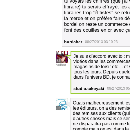
tu voyais les chiffres (que j'
libraire) tu serais effrayé, les
libraires trop "élitistes" se re
la merde et on préfère faire d
bordel on reste un commerce 
font des couilles en or avec ç
burricher
08/27/2013 03:10:23
Je suis d'accord avec toi: m
32
vidéos dans les commerces
Author
magasins de loisir etc ... et 
tous les jours. Depuis que
dans l'univers BD, je connais
studio.takoyaki
08/27/2013 05
Ouais malheureusement les l
les éditeurs, on a des remis
32
des remises aux clients (qui 
d'autres choses mais ce serai
ne disparaitra pas comme le
compte mais on est dans la