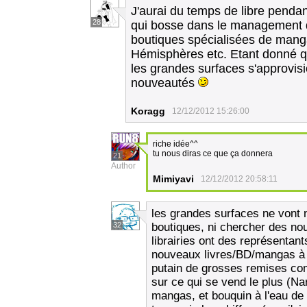
J'aurai du temps de libre pendan
28
qui bosse dans le management de
boutiques spécialisées de mang
Hémisphères etc. Etant donné qu
les grandes surfaces s'approvis
nouveautés
Koragg
12/12/2012 15:26:00
riche idée^^
tu nous diras ce que ça donnera
21
Author
Mimiyavi
12/12/2012 20:58:11
les grandes surfaces ne vont n
32
boutiques, ni chercher des n
librairies ont des représentant
nouveaux livres/BD/mangas à l
putain de grosses remises comp
sur ce qui se vend le plus (Na
mangas, et bouquin à l'eau de 