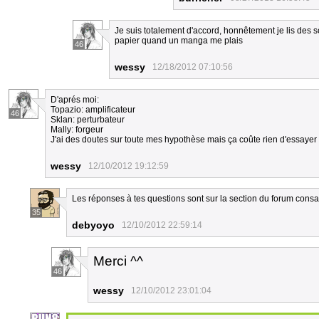
Je suis totalement d'accord, honnêtement je lis des 
papier quand un manga me plais
46
wessy
12/18/2012 07:10:56
D'aprés moi:
Topazio: amplificateur
46
Sklan: perturbateur
Mally: forgeur
J'ai des doutes sur toute mes hypothèse mais ça coûte rien d'essayer
wessy
12/10/2012 19:12:59
Les réponses à tes questions sont sur la section du forum consa
35
debyoyo
12/10/2012 22:59:14
Merci ^^
46
wessy
12/10/2012 23:01:04