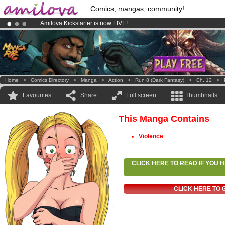
Comics, mangas, community!
Amilova
Kickstarter is now LIVE
!.
Already 100000
members
and 1000
comics & mangas!
.
Premium membership from
3.95 euros
per month !
Get membership
Home
>
Comics Directory
>
Manga
>
Action
>
Run 8 (dark Fantasy)
>
Ch. 12
>
Favourites
Share
Full screen
Thumbnails
This Manga Contains
Violence
CLICK HERE TO READ IF YOU
CLICK HERE TO