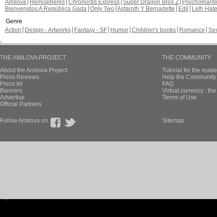
Amilova
Hemispheres
Chronoctis Express
Super Dragon Bros Z
Psychomant
Bienvenidos A República Gada
Only Two
Astaroth Y Bernadette
Edil
Leth Hat
Genre
Action
Design - Artworks
Fantasy - SF
Humor
Children's books
Romance
Se
THE AMILOVA PROJECT
THE COMMUNITY
About the Amilova Project
Tutorial for the reade
Press Reviews
Help the Community 
Press kit
FAQ
Banners
Virtual currency : th
Advertise
Terms of Use
Official Partners
Follow Amilova on
Sitemap