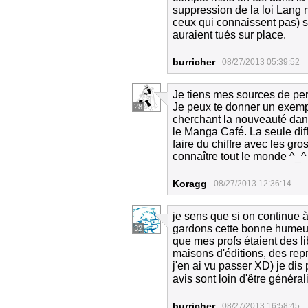
suppression de la loi Lang n
ceux qui connaissent pas) 
auraient tués sur place.
burricher
08/27/2013 05:39:52
Je tiens mes sources de pers
Je peux te donner un exemp
28
cherchant la nouveauté dans
le Manga Café. La seule dif
faire du chiffre avec les gr
connaître tout le monde ^_^
Koragg
08/27/2013 12:36:14
je sens que si on continue à
gardons cette bonne humeur, 
32
que mes profs étaient des l
maisons d'éditions, des rep
j'en ai vu passer XD) je di
avis sont loin d'être généra
burricher
08/27/2013 16:58:45