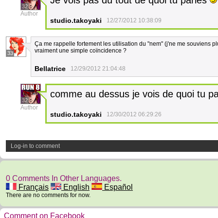
Je vois pas du tout de quoi tu parles
32
Author
studio.takoyaki
12/27/2012 10:38:09
Ça me rappelle fortement les utilisation du "nem" (j'ne me souviens plu
vraiment une simple coïncidence ?
33
Bellatrice
12/29/2012 21:04:48
comme au dessus je vois de quoi tu p
32
Author
studio.takoyaki
12/30/2012 06:29:26
Log-in to comment
0 Comments In Other Languages.
Français
English
Español
There are no comments for now.
Comment on Facebook