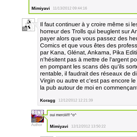
Mimiyavi
11/13/2012 09:44:16
Il faut continuer à y croire même si le
28
horreur des Trolls qui beuglent sur Am
payer alors que vous passez des he
Comics et que vous êtes des profess
par Kana, Glénat, Ankama, Pika Editi
n'hésitent pas à mettre de l'argent p
en pompant les scans dès qu'ils sorte
rentable, il faudrait des réseaux de 
Virgin ou autre et c'est pas encore le
la pub autour de moi en commençan
Koragg
12/12/2012 12:21:39
oui merciii!!! ^o^
21
Author
Mimiyavi
12/12/2012 13:50:22