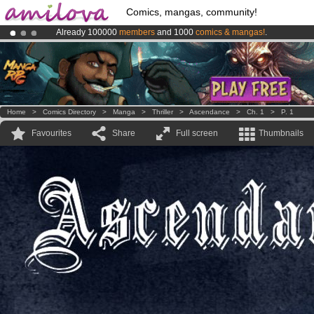
Comics, mangas, community!
Already 100000
members
and 1000
comics & mangas!
.
Amilova
Kickstarter is now LIVE
!.
Premium membership from
3.95 euros
per month !
Get membership
Home
>
Comics Directory
>
Manga
>
Thriller
>
Ascendance
>
Ch. 1
>
P. 1
Favourites
Share
Full screen
Thumbnails