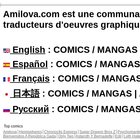
Amilova.com est une communauté
traducteurs d'oeuvres graphiqu
English
: COMICS / MANGAS
Español
: COMICS / MANGAS
Français
: COMICS / MANGA
日本語
: COMICS / MANGAS 
Русский
: COMICS / MANGA
Top comics
Amilova
Hemispheres
Chronoctis Express
Super Dragon Bros Z
Psychomant
Bienvenidos A República Gada
Only Two
Astaroth Y Bernadette
Edil
Leth Hat