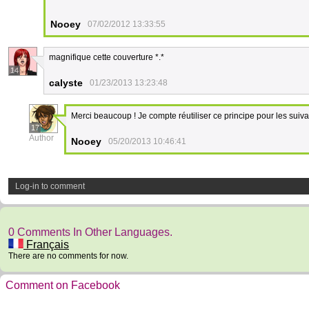
Nooey
07/02/2012 13:33:55
magnifique cette couverture *.*
14
calyste
01/23/2013 13:23:48
Merci beaucoup ! Je compte réutiliser ce principe pour les suivante
17
Author
Nooey
05/20/2013 10:46:41
Log-in to comment
0 Comments In Other Languages.
Français
There are no comments for now.
Comment on Facebook