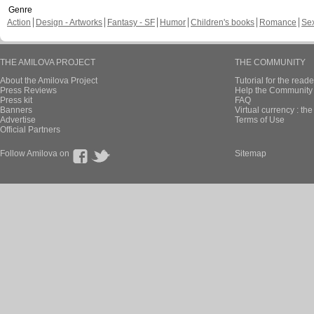
Genre
Action
Design - Artworks
Fantasy - SF
Humor
Children's books
Romance
Se
THE AMILOVA PROJECT
THE COMMUNITY
About the Amilova Project
Tutorial for the reade
Press Reviews
Help the Community 
Press kit
FAQ
Banners
Virtual currency : th
Advertise
Terms of Use
Official Partners
Follow Amilova on
Sitemap