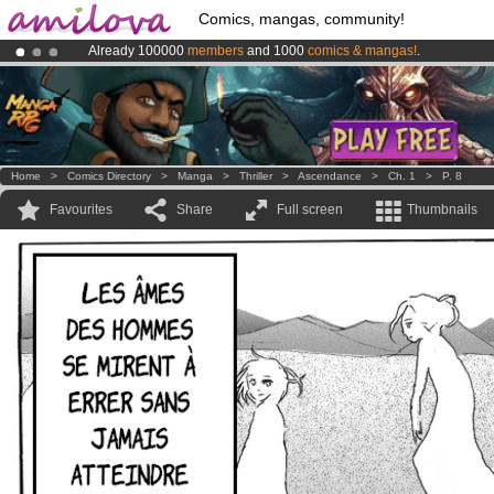
Comics, mangas, community!
Already 100000
members
and 1000
comics & mangas!
.
Premium membership from
3.95 euros
per month !
Get membership
Amilova
Kickstarter is now LIVE
!.
Home
>
Comics Directory
>
Manga
>
Thriller
>
Ascendance
>
Ch. 1
>
P. 8
Favourites
Share
Full screen
Thumbnails