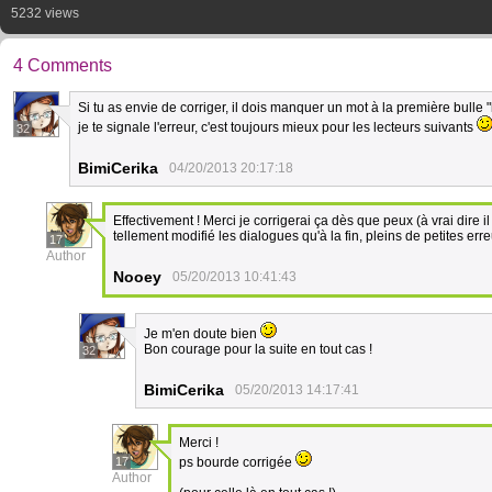
5232 views
4 Comments
Si tu as envie de corriger, il dois manquer un mot à la première bulle 
je te signale l'erreur, c'est toujours mieux pour les lecteurs suivants
32
BimiCerika
04/20/2013 20:17:18
Effectivement ! Merci je corrigerai ça dès que peux (à vrai dire il 
tellement modifié les dialogues qu'à la fin, pleins de petites err
17
Author
Nooey
05/20/2013 10:41:43
Je m'en doute bien
Bon courage pour la suite en tout cas !
32
BimiCerika
05/20/2013 14:17:41
Merci !
17
ps bourde corrigée
Author