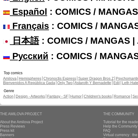
Español
: COMICS / MANGAS
Français
: COMICS / MANGA
日本語
: COMICS / MANGAS 
Русский
: COMICS / MANGA
Top comics
Amilova
Hemispheres
Chronoctis Express
Super Dragon Bros Z
Psychomant
Bienvenidos A República Gada
Only Two
Astaroth Y Bernadette
Edil
Leth Hat
Genre
Action
Design - Artworks
Fantasy - SF
Humor
Children's books
Romance
Se
THE AMILOVA PROJECT
THE COMMUNITY
About the Amilova Project
Tutorial for the reade
Press Reviews
Help the Community 
Press kit
FAQ
Banners
Virtual currency : th