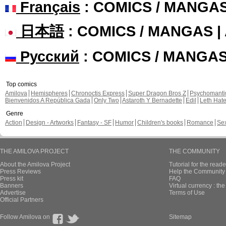
Français
: COMICS / MANGA
日本語
: COMICS / MANGAS 
Русский
: COMICS / MANGA
Top comics
Amilova
Hemispheres
Chronoctis Express
Super Dragon Bros Z
Psychomant
Bienvenidos A República Gada
Only Two
Astaroth Y Bernadette
Edil
Leth Hat
Genre
Action
Design - Artworks
Fantasy - SF
Humor
Children's books
Romance
Se
THE AMILOVA PROJECT
THE COMMUNITY
About the Amilova Project
Tutorial for the reade
Press Reviews
Help the Community 
Press kit
FAQ
Banners
Virtual currency : th
Advertise
Terms of Use
Official Partners
Follow Amilova on
Sitemap