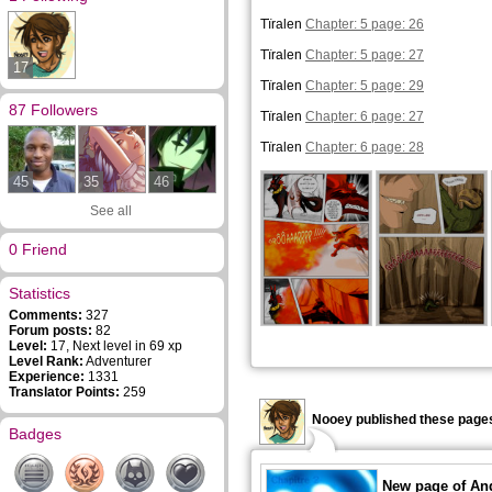
Tïralen
Chapter: 5 page: 26
Tïralen
Chapter: 5 page: 27
17
Tïralen
Chapter: 5 page: 29
87 Followers
Tïralen
Chapter: 6 page: 27
Tïralen
Chapter: 6 page: 28
45
35
46
See all
0 Friend
Statistics
Comments:
327
Forum posts:
82
Level:
17, Next level in 69 xp
Level Rank:
Adventurer
Experience:
1331
Translator Points:
259
Nooey published these pages
Badges
New page of An