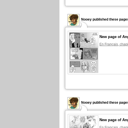
Nooey published these pages
New page of An
En Français, chapi
Nooey published these pages
New page of An
En Français, chapi