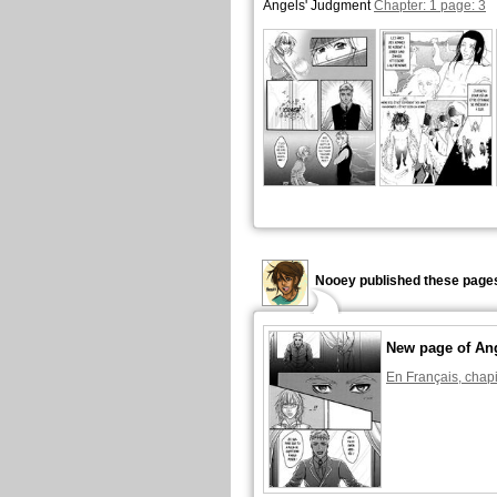
Angels' Judgment
Chapter: 1 page: 3
Nooey published these pages
New page of An
En Français, chapi