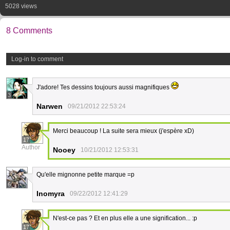
5028 views
8 Comments
Log-in to comment
J'adore! Tes dessins toujours aussi magnifiques
3
Narwen
09/21/2012 22:53:24
Merci beaucoup ! La suite sera mieux (j'espère xD)
17
Author
Nooey
10/21/2012 12:53:31
Qu'elle mignonne petite marque =p
6
Inomyra
09/22/2012 12:41:29
N'est-ce pas ? Et en plus elle a une signification... :p
17