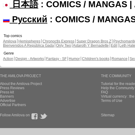
日本語
: COMICS / MANGAS 
Русский
: COMICS / MANGA
Top comics
Amilova
Hemispheres
Chronoctis Express
Super Dragon Bros Z
Psychomant
Bienvenidos A República Gada
Only Two
Astaroth Y Bernadette
Edil
Leth Hat
Genre
Action
Design - Artworks
Fantasy - SF
Humor
Children's books
Romance
Se
THE AMILOVA PROJECT
THE COMMUNITY
About the Amilova Project
Tutorial for the reade
Press Reviews
Help the Community 
Press kit
FAQ
Banners
Virtual currency : th
Advertise
Terms of Use
Official Partners
Follow Amilova on
Sitemap