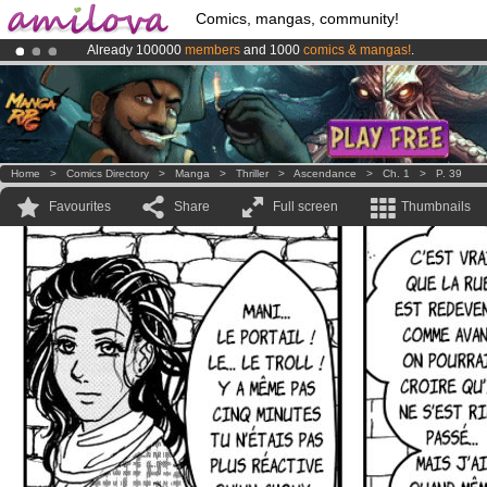
Comics, mangas, community!
Already 100000
members
and 1000
comics & mangas!
.
Premium membership from
3.95 euros
per month !
Get membership
Amilova
Kickstarter is now LIVE
!.
Home
>
Comics Directory
>
Manga
>
Thriller
>
Ascendance
>
Ch. 1
>
P. 39
Favourites
Share
Full screen
Thumbnails