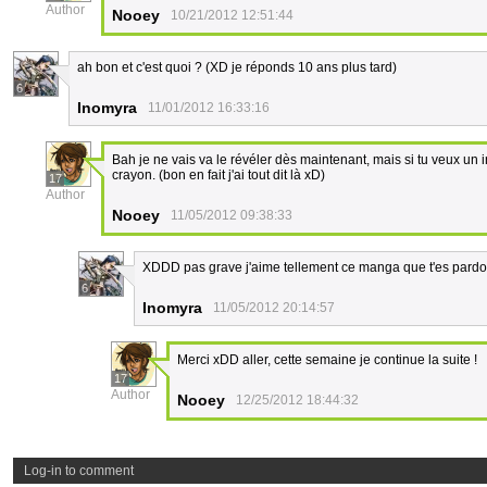
Author
Nooey
10/21/2012 12:51:44
ah bon et c'est quoi ? (XD je réponds 10 ans plus tard)
6
Inomyra
11/01/2012 16:33:16
Bah je ne vais va le révéler dès maintenant, mais si tu veux un i
crayon. (bon en fait j'ai tout dit là xD)
17
Author
Nooey
11/05/2012 09:38:33
XDDD pas grave j'aime tellement ce manga que t'es pard
6
Inomyra
11/05/2012 20:14:57
Merci xDD aller, cette semaine je continue la suite !
17
Author
Nooey
12/25/2012 18:44:32
Log-in to comment