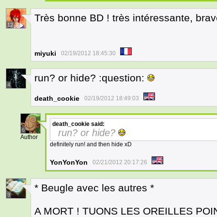
Très bonne BD ! très intéressante, brav
12
miyuki
02/19/2012 18:45:30
run? or hide? :question:
4
death_cookie
02/19/2012 18:49:03
death_cookie
said:
6
run? or hide?
Author
definitely run! and then hide xD
YonYonYon
02/21/2012 20:17:26
* Beugle avec les autres *
9
A MORT ! TUONS LES OREILLES POIN