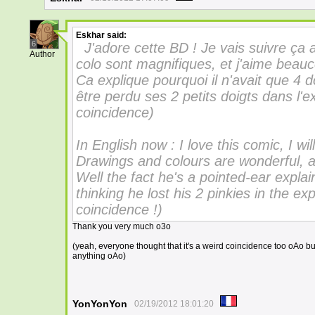
Eskhar
said:
6
J'adore cette BD ! Je vais suivre ça a
Author
colo sont magnifiques, et j'aime beauc
Ca explique pourquoi il n'avait que 4 do
être perdu ses 2 petits doigts dans l'e
coincidence)
In English now : I love this comic, I will
Drawings and colours are wonderful, an
Well the fact he's a pointed-ear expla
thinking he lost his 2 pinkies in the ex
coincidence !)
Thank you very much o3o
(yeah, everyone thought that it's a weird coincidence too oAo 
anything oAo)
YonYonYon
02/19/2012 18:01:20