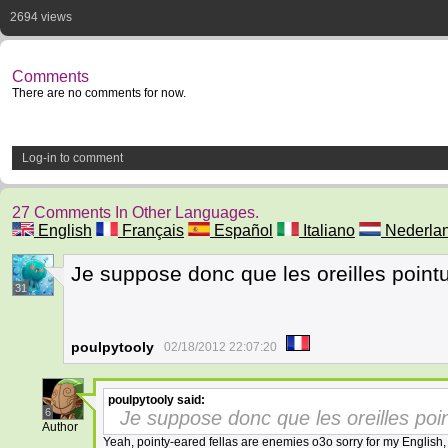
2694 views
Comments
There are no comments for now.
Log-in to comment
27 Comments In Other Languages.
English
Français
Español
Italiano
Nederla
Je suppose donc que les oreilles point
31
poulpytooly
02/18/2012 22:07:20
poulpytooly
said:
6
Je suppose donc que les oreilles poi
Author
Yeah, pointy-eared fellas are enemies o3o sorry for my English, 