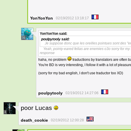
YonYonYon
02/19/2012 13:18:17
YonYonYon
said:
31
poulpytooly
said:
Je suppose donc que les oreilles pointues sont des "e
Yeah, pointy-eared fellas are enemies o3o sorry for my E
response
haha, no problem
traductions by translators are often b
You're BD is very interesting, I follow it with a lot of pleasu
(sorry for my bad english, I don't use traductor too XD)
poulpytooly
02/19/2012 14:27:06
poor Lucas
4
death_cookie
02/19/2012 12:00:28