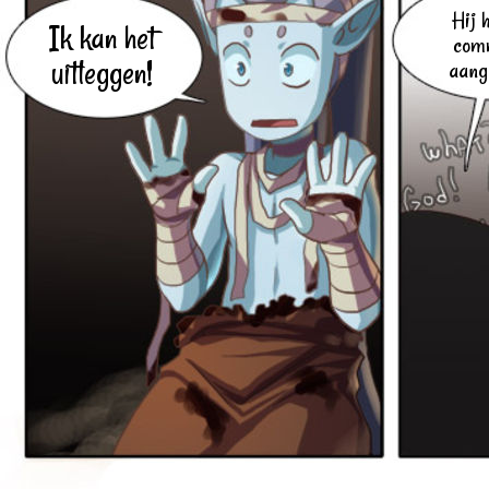
Hij 
Ik kan het
com
uitleggen!
aang