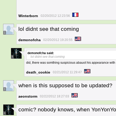
Winterborn
02/20/2012 12:23:56
lol didnt see that coming
1
demonofcha
02/20/2012 19:20:55
demonofcha
said:
lol didnt see that coming
4
did, there was somthing suspicious abauot his appearance with
death_cookie
02/21/2012 11:29:47
when is this supposed to be updated?
1
aeonstorm
02/22/2012 18:27:03
comic? nobody knows, when YonYonY
4