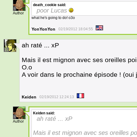
death_cookie
said:
6
poor Lucas
Author
what he's going to do! o3o
YonYonYon
02/19/2012 18:04:55
ah raté ... xP
31
Mais il est mignon avec ses oreilles poi
O.o
A voir dans le prochaine épisode ! (oui 
Keiden
02/19/2012 12:24:13
Keiden
said:
6
ah raté ... xP
Author
Mais il est mignon avec ses oreilles po