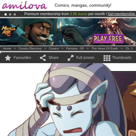
Comics, mangas, community!
Premium membership from
3.95 euros
per month !
Get membership
Amilova
Kickstarter is now LIVE
!.
Already 100000
members
and 1000
comics & mangas!
.
Home
>
Comics Directory
>
Comics
>
Fantasy - SF
>
The Heart Of Earth
>
Ch. 1
Favourites
Share
Full screen
Thumbnails