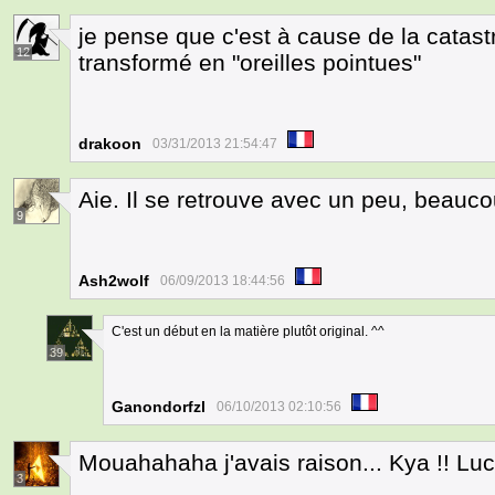
je pense que c'est à cause de la catast
12
transformé en "oreilles pointues"
drakoon
03/31/2013 21:54:47
Aie. Il se retrouve avec un peu, beauc
9
Ash2wolf
06/09/2013 18:44:56
C'est un début en la matière plutôt original. ^^
39
Ganondorfzl
06/10/2013 02:10:56
Mouahahaha j'avais raison... Kya !! Luca
3