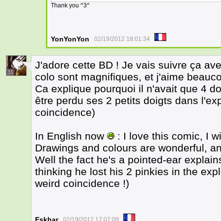
Thank you ^3^
YonYonYon
02/19/2012 18:01:34
J'adore cette BD ! Je vais suivre ça ave
31
colo sont magnifiques, et j'aime beauco
Ca explique pourquoi il n'avait que 4 doi
être perdu ses 2 petits doigts dans l'ex
coincidence)
In English now
: I love this comic, I wi
Drawings and colours are wonderful, and
Well the fact he's a pointed-ear explain
thinking he lost his 2 pinkies in the exp
weird coincidence !)
Eskhar
02/19/2012 17:07:09