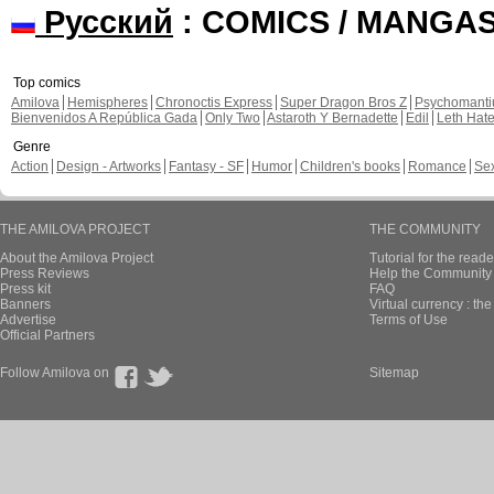
Русский
: COMICS / MANGA
Top comics
Amilova
Hemispheres
Chronoctis Express
Super Dragon Bros Z
Psychomant
Bienvenidos A República Gada
Only Two
Astaroth Y Bernadette
Edil
Leth Hat
Genre
Action
Design - Artworks
Fantasy - SF
Humor
Children's books
Romance
Se
THE AMILOVA PROJECT
THE COMMUNITY
About the Amilova Project
Tutorial for the reade
Press Reviews
Help the Community 
Press kit
FAQ
Banners
Virtual currency : th
Advertise
Terms of Use
Official Partners
Follow Amilova on
Sitemap