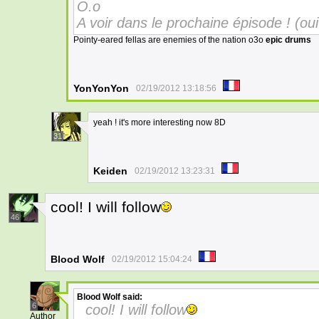
O.o
A voir dans le prochaine épisode ! (oui
Pointy-eared fellas are enemies of the nation o3o
epic drums
YonYonYon
02/19/2012 13:18:56
yeah ! it's more interesting now 8D
31
Keiden
02/19/2012 13:23:31
cool! I will follow
46
Blood Wolf
02/19/2012 15:04:24
Blood Wolf
said:
6
cool! I will follow
Author