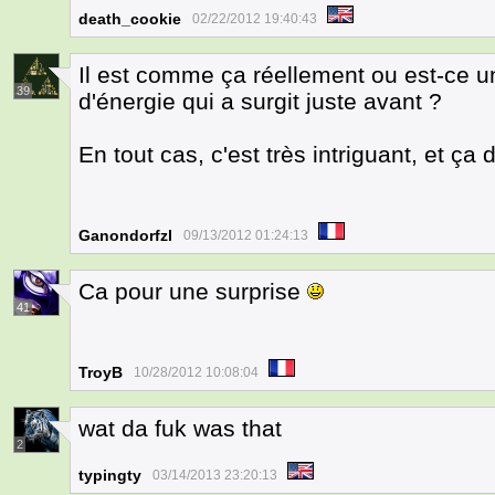
death_cookie
02/22/2012 19:40:43
Il est comme ça réellement ou est-ce u
39
d'énergie qui a surgit juste avant ?
En tout cas, c'est très intriguant, et ça 
Ganondorfzl
09/13/2012 01:24:13
Ca pour une surprise
41
TroyB
10/28/2012 10:08:04
wat da fuk was that
2
typingty
03/14/2013 23:20:13