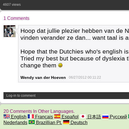
4607 views
1 Comments
Hoop dat jullie plezier hebben van de NL
1
vinden verander ze dan... want taal is a
Hope that the Dutchies who's english isn
Tried my best but because of dyslexia 
change them
Wendy van der Hoeven
06/27/2012 00:11:22
Log-in to comment
20 Comments In Other Languages.
English
Français
Español
日本語
Русский
Nederlands
Brazillian Pt.
Deutsch