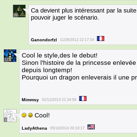
Ca devient plus intéressant par la suit
39
pouvoir juger le scénario.
Ganondorfzl
11/28/2012 22:17:34
Cool le style,des le debut!
13
Sinon l'histoire de la princesse enlev
depuis longtemp!
Pourquoi un dragon enleverais il une p
Mimmsy
02/12/2013 21:34:56
Cool!
1
LadyAthena
05/10/2014 20:18:17