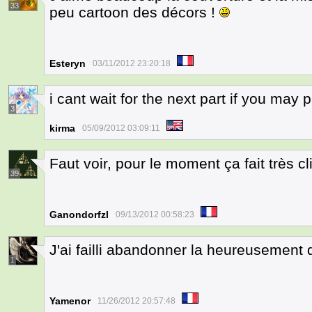
33
peu cartoon des décors !
Esteryn
03/11/2012 23:20:18
i cant wait for the next part if you may p
3
kirma
05/09/2012 03:09:11
Faut voir, pour le moment ça fait très cl
39
Ganondorfzl
09/13/2012 00:58:23
J'ai failli abandonner la heureusement q
1
Yamenor
11/26/2012 20:57:48