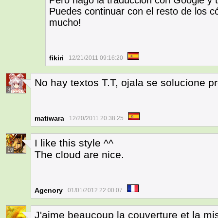
Pero hago la traducción con Google y 
Puedes continuar con el resto de los c
mucho!
fikiri
12/21/2011 09:16:20
No hay textos T.T, ojala se solucione p
3
matiwara
12/20/2011 20:38:25
I like this style ^^
19
The cloud are nice.
Agenory
01/01/2012 22:00:07
J'aime beaucoup la couverture et la mis