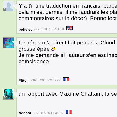
Y a t'il une traduction en français, parc
1
cela m'est permis, il me faudrais les p
commentaires sur le décor). Bonne lect
behelet
06/16/2014 13:21:50
Le héros m'a direct fait penser à Clou
1
grosse épée
Je me demande si l'auteur s'en est inspi
coïncidence.
Flitch
08/15/2015 02:17:44
un rapport avec Maxime Chattam, la sé
10
fredcol
09/18/2015 17:38:30