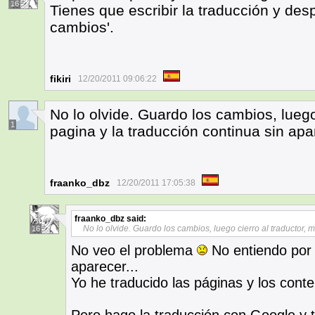
16
Tienes que escribir la traducción y des
cambios'.
fikiri
12/20/2011 09:06:22
No lo olvide. Guardo los cambios, luego 
1
pagina y la traducción continua sin apa
fraanko_dbz
12/20/2011 17:05:38
fraanko_dbz
said:
No lo olvide. Guardo los cambios, luego cierro al traductor, m
16
No veo el problema
No entiendo por 
aparecer...
Yo he traducido las páginas y los conte