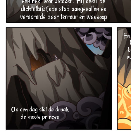
een nest voor zichzelf. Hij heeft de
dichtstbijzijnde stad aangevallen en
verspreide daar terreur en wanhoop
En 
b
vu
Op een dag stal de draak
de mooie princes