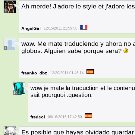
Ah merde! J'adore le style et j'adore le
7
AngelGirl
12/15/2011 21:59:50
waw. Me mate traduciendo y ahora no a
1
globos. Alguien sabe porque sera?
fraanko_dbz
12/20/2011 01:46:14
wow je mate la traduction et le contenu
10
sait pourquoi :question:
fredcol
09/18/2015 17:42:50
Es posible que hayas olvidado guardar 