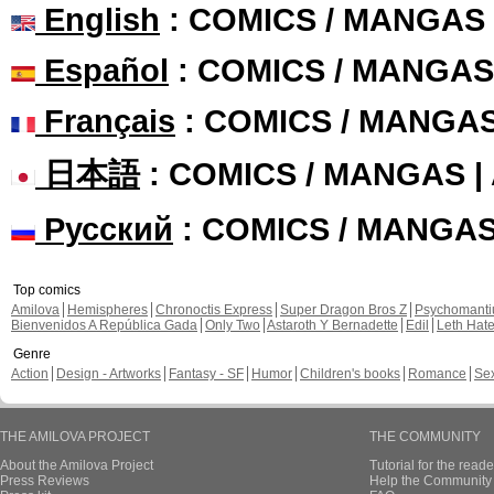
English
: COMICS / MANGAS
Español
: COMICS / MANGAS
Français
: COMICS / MANGA
日本語
: COMICS / MANGAS 
Русский
: COMICS / MANGA
Top comics
Amilova
Hemispheres
Chronoctis Express
Super Dragon Bros Z
Psychomant
Bienvenidos A República Gada
Only Two
Astaroth Y Bernadette
Edil
Leth Hat
Genre
Action
Design - Artworks
Fantasy - SF
Humor
Children's books
Romance
Se
THE AMILOVA PROJECT
THE COMMUNITY
About the Amilova Project
Tutorial for the reade
Press Reviews
Help the Community 