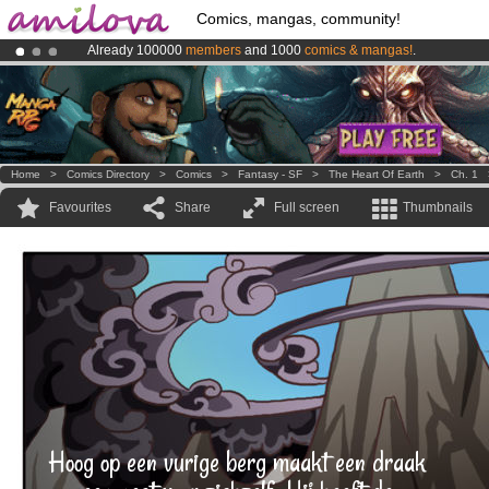
Comics, mangas, community!
Already 100000
members
and 1000
comics & mangas!
.
Premium membership from
3.95 euros
per month !
Get membership
Amilova
Kickstarter is now LIVE
!.
Home
>
Comics Directory
>
Comics
>
Fantasy - SF
>
The Heart Of Earth
>
Ch. 1
Favourites
Share
Full screen
Thumbnails
Hoog op een vurige berg maakt een draak