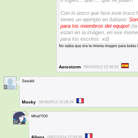
o inglés... que?... que se jodan?
Con lo único que hice este truco f
tienes un ejemplo en Italiano:
Son
para los miembros del equipo!
(la
estan en la imágen, en ese moment
para los escritos. xd)
No sabia que era la misma imagen para todas 
Aerostorm
06/24/2012 22:30:20
Sasuké
6
Mocky
06/30/2012 15:28:26
What?!O0
24
Allana
08/01/2014 22:50:50