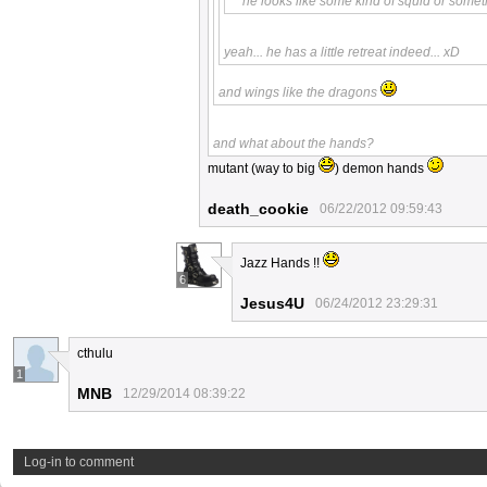
he looks like some kind of squid or somet
yeah... he has a little retreat indeed... xD
and wings like the dragons
and what about the hands?
mutant (way to big
) demon hands
death_cookie
06/22/2012 09:59:43
Jazz Hands !!
6
Jesus4U
06/24/2012 23:29:31
cthulu
1
MNB
12/29/2014 08:39:22
Log-in to comment