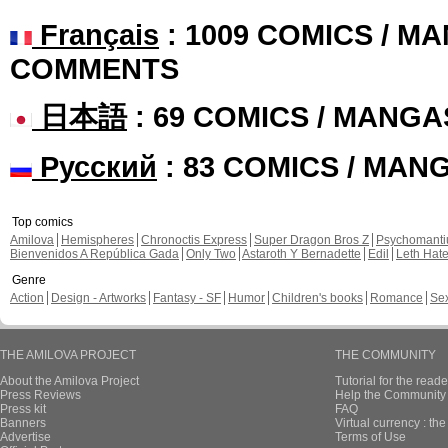
Français
: 1009 COMICS / MA
COMMENTS
日本語
: 69 COMICS / MANGA
Русский
: 83 COMICS / MAN
Top comics
Amilova
Hemispheres
Chronoctis Express
Super Dragon Bros Z
Psychomant
Bienvenidos A República Gada
Only Two
Astaroth Y Bernadette
Edil
Leth Hat
Genre
Action
Design - Artworks
Fantasy - SF
Humor
Children's books
Romance
Se
THE AMILOVA PROJECT
THE COMMUNITY
About the Amilova Project
Tutorial for the reade
Press Reviews
Help the Community 
Press kit
FAQ
Banners
Virtual currency : th
Advertise
Terms of Use