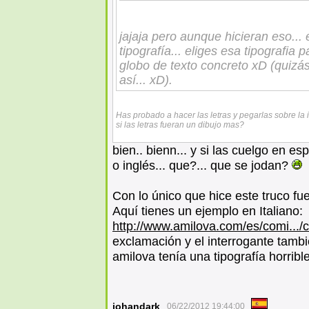
jajaja pero aunque hicieran eso...
tipografía... eliges esa tipografia 
globo de texto concreto xD (quizá
así... xD).
Has probado a hacer las letras y pegarlas sobre l
si las letras fueran un dibujo mas?
bien.. bienn... y si las cuelgo en esp
o inglés... que?... que se jodan?
Con lo único que hice este truco fue
Aquí tienes un ejemplo en Italiano:
http://www.amilova.com/es/comi.../
exclamación y el interrogante tam
amilova tenía una tipografía horrible
johandark
06/22/2012 19:44:00