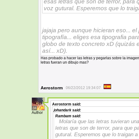
esas letras que son de terror, par
voz gutural. Esperemos que lo traig
jajaja pero aunque hicieran eso... 
tipografía... eliges esa tipografia pa
globo de texto concreto xD (quizás 
así... xD).
Has probado a hacer las letras y pegarlas sobre la imagen
letras fueran un dibujo mas?
Aerostorm
06/22/2012 19:34:07
Aerostorm
said:
34
johandark
said:
Author
Rambam
said:
Molaría que las letras tuvieran un
letras que son de terror, para que 
gutural. Esperemos que lo traigan a