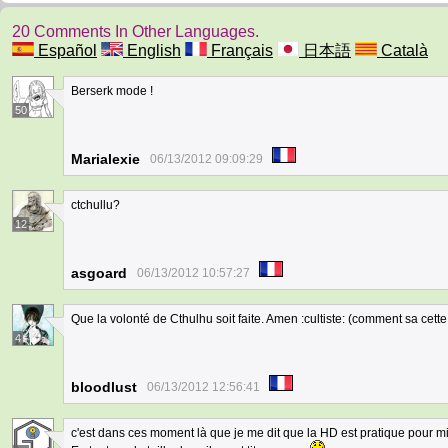
20 Comments In Other Languages.
Español
English
Français
日本語
Català
Berserk mode !
50
Marialexie
06/13/2012 09:09:29
ctchullu?
12
asgoard
06/13/2012 10:57:27
Que la volonté de Cthulhu soit faite. Amen :cultiste: (comment sa cett
4
bloodlust
06/13/2012 12:56:41
c'est dans ces moment là que je me dit que la HD est pratique pour mie