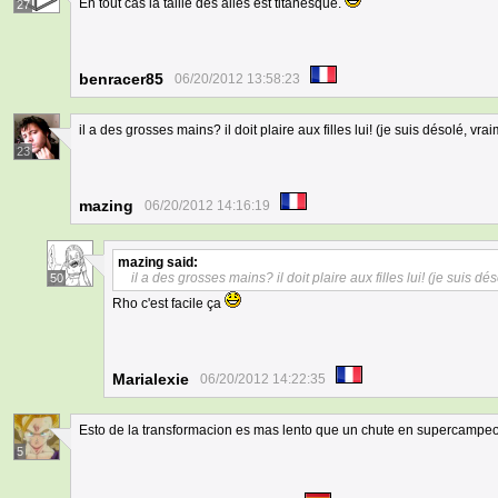
En tout cas la taille des ailes est titanesque.
27
benracer85
06/20/2012 13:58:23
il a des grosses mains? il doit plaire aux filles lui! (je suis désolé, vra
23
mazing
06/20/2012 14:16:19
mazing
said:
il a des grosses mains? il doit plaire aux filles lui! (je suis dé
50
Rho c'est facile ça
Marialexie
06/20/2012 14:22:35
Esto de la transformacion es mas lento que un chute en supercampeon
5