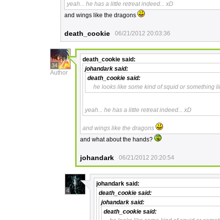
yeah... he has a little retreat indeed... xD
and wings like the dragons
death_cookie
06/21/2012 20:03:36
death_cookie
said:
34
johandark
said:
Author
death_cookie
said:
he looks like some kind of squid or something li
yeah... he has a little retreat indeed... xD
and wings like the dragons
and what about the hands?
johandark
06/21/2012 20:20:54
johandark
said:
4
death_cookie
said:
johandark
said:
death_cookie
said: