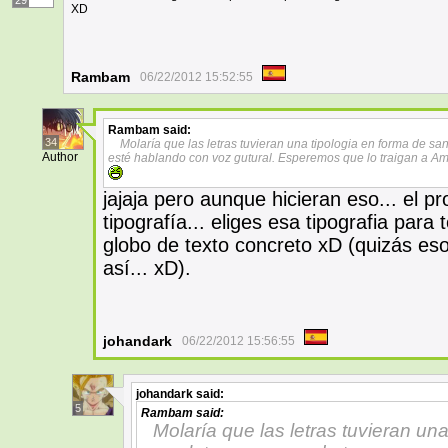
29
XD
Rambam
06/22/2012 15:52:55
Rambam
said:
34
Molaría que las letras tuvieran una tipologia en forma de sa
Author
esté hablando con voz gutural. Esperemos que lo traigan a Ami
jajaja pero aunque hicieran eso... el 
tipografía... eliges esa tipografia para
globo de texto concreto xD (quizás es
así... xD).
johandark
06/22/2012 15:56:55
johandark
said:
5
Rambam
said:
Molaría que las letras tuvieran un