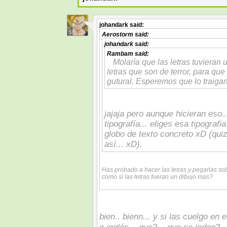
johandark
said:
5
Aerostorm
said:
johandark
said:
Rambam
said:
Molaría que las letras tuvieran 
letras que son de terror, para q
gutural. Esperemos que lo traigan
jajaja pero aunque hicieran eso.
tipografía... eliges esa tipograf
globo de texto concreto xD (qui
así... xD).
Has probado a hacer las letras y pegarlas so
como si las letras fueran un dibujo mas?
bien.. bienn... y si las cuelgo en 