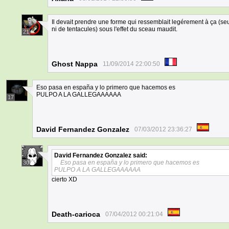
Il devait prendre une forme qui ressemblait legérement à ça (s
ni de tentacules) sous l'effet du sceau maudit.
21
Ghost Nappa
11/09/2014 22:00:50
Eso pasa en españa y lo primero que hacemos es
PULPO A LA GALLEGAAAAAA
17
David Fernandez Gonzalez
07/03/2012 23:36:27
David Fernandez Gonzalez
said:
Eso pasa en españa y lo primero que hacemos es
30
PULPO A LA GALLEGAAAAAA
cierto XD
Death-carioca
07/04/2012 00:21:04