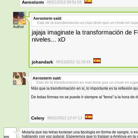
Aerostorm
06/21/2012 09:51:03
Aerostorm
said:
34
Esto de la transformacion es mas lento que un chute en sup
Author
jajaja imaginate la transformación de 
niveles... xD
johandark
06/21/2012 11:18:33
Aerostorm
said:
Esto de la transformacion es mas lento que un chute en supe
8
Más que la transformación en si, lo importante es la reflexión q
De todas formas no se puede ir siempre al "tema" a la hora de di
Celery
06/21/2012 12:47:13
Molaría que las letras tuvieran una tipologia en forma de sangre, o e
hablando con voz gutural. Esperemos que lo traigan a Amilova en la 