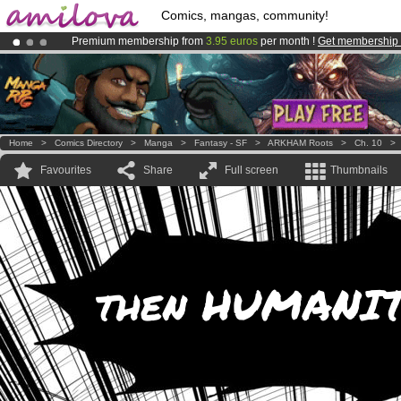
Comics, mangas, community!
Premium membership from
3.95 euros
per month !
Get membership
Already 100000
members
and 1000
comics & mangas!
.
Amilova
Kickstarter is now LIVE
!.
Home
>
Comics Directory
>
Manga
>
Fantasy - SF
>
ARKHAM Roots
>
Ch. 10
Favourites
Share
Full screen
Thumbnails
then HUMANIT