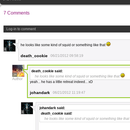
7 Comments
Log-in to comment
he looks like some kind of squid or something like that
4
death_cookie
06/21/2012 09:58:19
death_cookie
said:
34
he looks like some kind of squid or something like that
Author
yeah... he has a little retreat indeed... xD
johandark
06/21/2012 11:19:47
johandark
said:
4
death_cookie
said:
he looks like some kind of squid or something like that