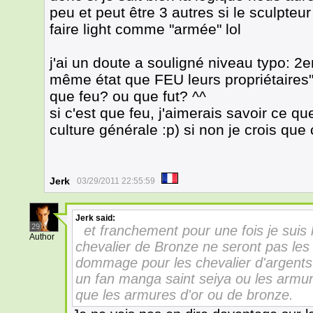
peu et peut être 3 autres si le sculpteur
faire light comme "armée" lol
j'ai un doute a souligné niveau typo: 2
même état que FEU leurs propriétaires
que feu? ou que fut? ^^
si c'est que feu, j'aimerais savoir ce q
culture générale :p) si non je crois que
Jerk
03/29/2011 22:55:59
Jerk
said:
29
et franchement pour une fois je suis
Author
chevalier de Bronze ne seront pas les s
dommage pour les chevalier d'argents 
un fan manga saint seiya ou les armure
que les armures d'or ou de bronze.