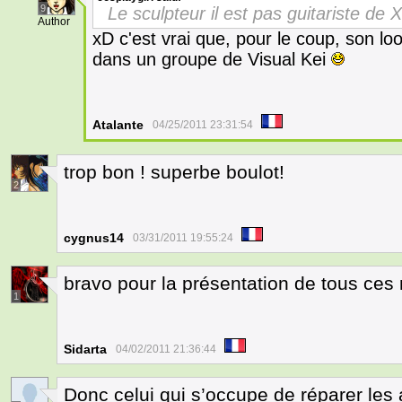
9
Le sculpteur il est pas guitariste de
Author
xD c'est vrai que, pour le coup, son loo
dans un groupe de Visual Kei
Atalante
04/25/2011 23:31:54
trop bon ! superbe boulot!
2
cygnus14
03/31/2011 19:55:24
bravo pour la présentation de tous ce
1
Sidarta
04/02/2011 21:36:44
Donc celui qui s’occupe de réparer les