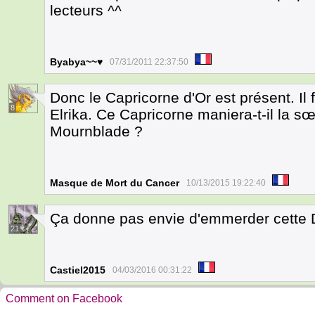
lecteurs ^^
Byabya~~♥
07/31/2011 22:37:50
Donc le Capricorne d'Or est présent. Il
8
Elrika. Ce Capricorne maniera-t-il la s
Mournblade ?
Masque de Mort du Cancer
10/13/2015 19:22:40
Ça donne pas envie d'emmerder cette 
21
Castiel2015
04/03/2016 00:31:22
Comment on Facebook