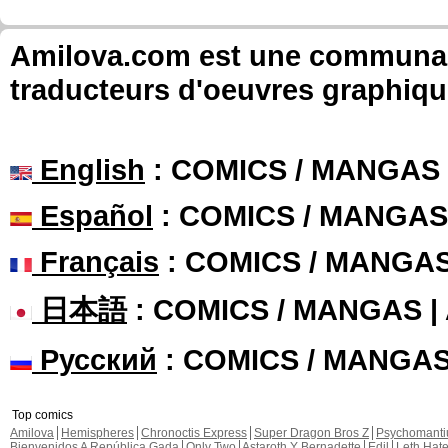
Amilova.com est une communauté
traducteurs d'oeuvres graphiqu
English
: COMICS / MANGAS
Español
: COMICS / MANGAS
Français
: COMICS / MANGA
日本語
: COMICS / MANGAS 
Русский
: COMICS / MANGA
Top comics
Amilova
Hemispheres
Chronoctis Express
Super Dragon Bros Z
Psychomant
Bienvenidos A República Gada
Only Two
Astaroth Y Bernadette
Edil
Leth Hat