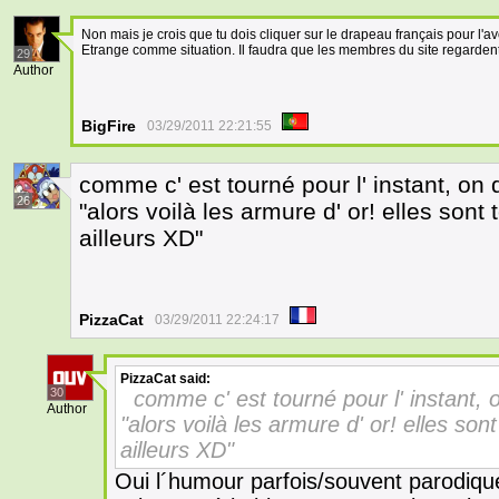
Non mais je crois que tu dois cliquer sur le drapeau français pour l'avo
Etrange comme situation. Il faudra que les membres du site regardent 
29
Author
BigFire
03/29/2011 22:21:55
comme c' est tourné pour l' instant, on
26
"alors voilà les armure d' or! elles son
ailleurs XD"
PizzaCat
03/29/2011 22:24:17
PizzaCat
said:
30
comme c' est tourné pour l' instant, 
Author
"alors voilà les armure d' or! elles so
ailleurs XD"
Oui l´humour parfois/souvent parodiq