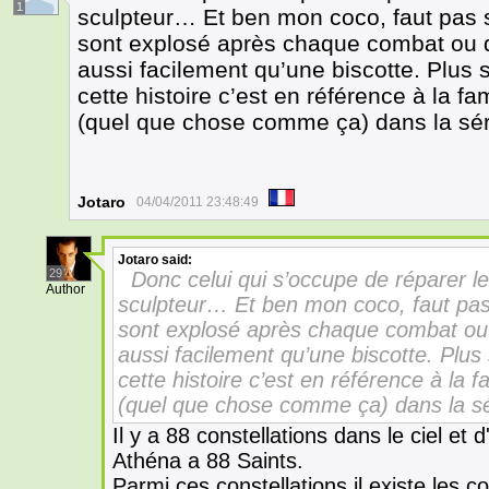
1
sculpteur… Et ben mon coco, faut pas s
sont explosé après chaque combat ou q
aussi facilement qu’une biscotte. Plus 
cette histoire c’est en référence à la 
(quel que chose comme ça) dans la séri
Jotaro
04/04/2011 23:48:49
Jotaro
said:
29
Donc celui qui s’occupe de réparer l
Author
sculpteur… Et ben mon coco, faut pas
sont explosé après chaque combat ou q
aussi facilement qu’une biscotte. Plus
cette histoire c’est en référence à la
(quel que chose comme ça) dans la sér
Il y a 88 constellations dans le ciel et
Athéna a 88 Saints.
Parmi ces constellations il existe les c