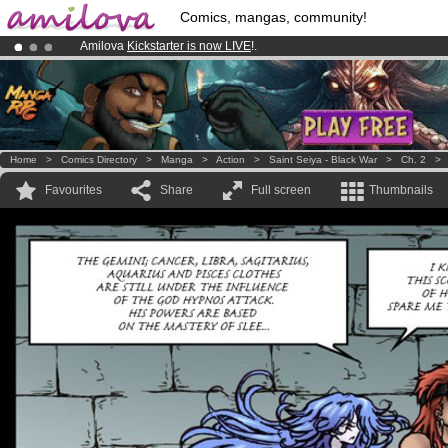
Comics, mangas, community!
Amilova
Kickstarter is now LIVE
!.
Already 100000
members
and 1000
comics & mangas!
.
Premium membership from
3.95 euros
per month !
Get membership
Home
>
Comics Directory
>
Manga
>
Action
>
Saint Seiya - Black War
>
Ch. 2
Favourites
Share
Full screen
Thumbnails