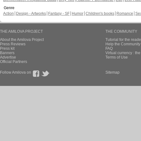
Genre
Action
Design - Artworks
Fantasy - SF
Humor
Children's books
Romance
Se
THE AMILOVA PROJECT
THE COMMUNITY
About the Amilova Project
Tutorial for the reade
Press Reviews
Help the Community 
Press kit
FAQ
Banners
Virtual currency : th
Advertise
Terms of Use
Official Partners
Follow Amilova on
Sitemap