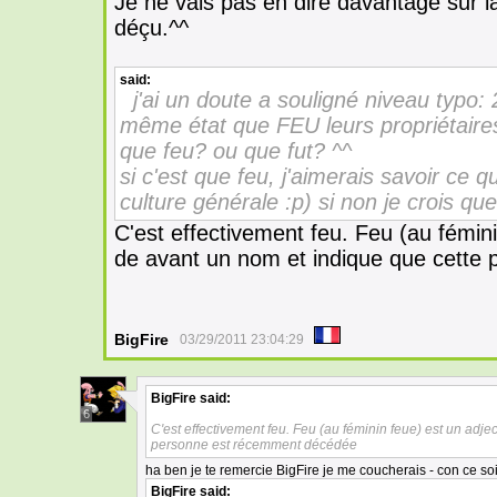
Je ne vais pas en dire davantage sur la
déçu.^^
said:
j'ai un doute a souligné niveau typo
même état que FEU leurs propriétaire
que feu? ou que fut? ^^
si c'est que feu, j'aimerais savoir ce 
culture générale :p) si non je crois qu
C'est effectivement feu. Feu (au fémini
de avant un nom et indique que cette
BigFire
03/29/2011 23:04:29
BigFire
said:
6
C'est effectivement feu. Feu (au féminin feue) est un adje
personne est récemment décédée
ha ben je te remercie BigFire je me coucherais - con ce so
BigFire
said: