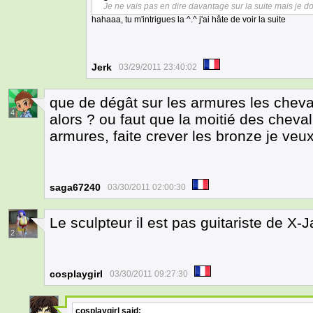
Je ne vais pas en dire davantage sur la suite mais je d
hahaaa, tu m'intrigues la ^.^ j'ai hâte de voir la suite
Jerk
03/29/2011 23:40:02
que de dégât sur les armures les cheva
4
alors ? ou faut que la moitié des cheval
armures, faite crever les bronze je veu
saga67240
03/30/2011 02:00:30
Le sculpteur il est pas guitariste de X
2
cosplaygirl
03/30/2011 09:27:30
cosplaygirl
said: