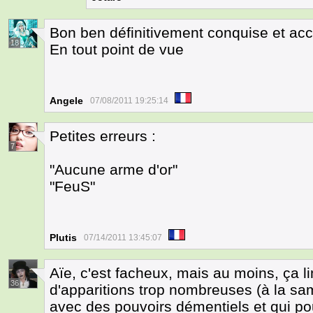
Bon ben définitivement conquise et a
18
En tout point de vue
Angele
07/08/2011 19:25:14
Petites erreurs :
7
"Aucune arme d'or"
"FeuS"
Plutis
07/14/2011 13:45:07
Aïe, c'est facheux, mais au moins, ça l
36
d'apparitions trop nombreuses (à la s
avec des pouvoirs démentiels et qui pour