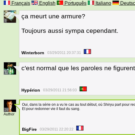
Français
English
Português
Italiano
Deuts
ça meurt une armure?
9
Toujours aussi sympa cependant.
Winterborn
03/29/2011 20:37:31
c'est normal que les paroles ne figuren
11
Hypérion
03/29/2011 21:56:03
Oui, dans la série on a vu le cas au tout début, où Shiryu part pour
Et pour redonner vie il faut du sang.
29
Author
BigFire
03/29/2011 22:20:22