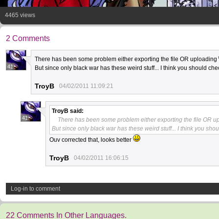
4465 views
2 Comments
There has been some problem either exporting the file OR uploading
41
But since only black war has these weird stuff... I think you should ch
TroyB
04/02/2011 11:09:21
TroyB
said:
41
There has been some problem either exporting the file OR 
But since only black war has these weird stuff... I think you sho
Ouv corrected that, looks better
TroyB
04/02/2011 16:06:15
Log-in to comment
22 Comments In Other Languages.