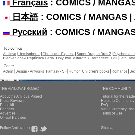
Français
: COMICS / MANGA
日本語
: COMICS / MANGAS 
Русский
: COMICS / MANGA
Top comics
Amilova
Hemispheres
Chronoctis Express
Super Dragon Bros Z
Psychomant
Bienvenidos A República Gada
Only Two
Astaroth Y Bernadette
Edil
Leth Hat
Genre
Action
Design - Artworks
Fantasy - SF
Humor
Children's books
Romance
Se
THE AMILOVA PROJECT
THE COMMUNITY
About the Amilova Project
Tutorial for the reade
Press Reviews
Help the Community 
Press kit
FAQ
Banners
Virtual currency : th
Advertise
Terms of Use
Official Partners
Follow Amilova on
Sitemap