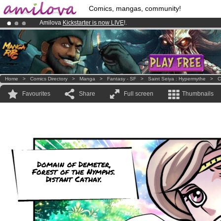
Comics, mangas, community!
Amilova
Kickstarter is now LIVE
!.
Already 100000
members
and 1000
comics & mangas!
.
Premium membership from
3.95 euros
per month !
Get membership
Home
>
Comics Directory
>
Manga
>
Fantasy - SF
>
Saint Seiya : Hypermythe
>
C
Favourites
Share
Full screen
Thumbnails
Domain of Demeter,
Forest of the Nymphs.
Distant Cathay.