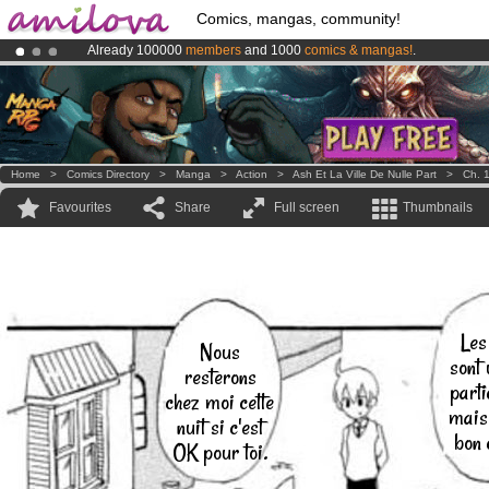
Comics, mangas, community!
Already 100000
members
and 1000
comics & mangas!
.
Amilova
Kickstarter is now LIVE
!.
Premium membership from
3.95 euros
per month !
Get membership
Home
>
Comics Directory
>
Manga
>
Action
>
Ash Et La Ville De Nulle Part
>
Ch. 
Favourites
Share
Full screen
Thumbnails
Les
Nous
sont
resterons
parti
chez moi cette
mais 
nuit si c'est
bon 
OK pour toi.