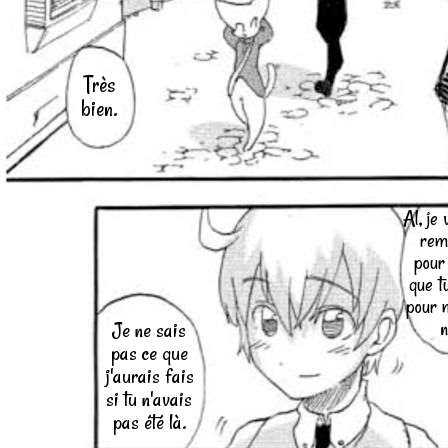
Très
bien.
Al, je 
rem
pour 
que tu
pour m
n
Je ne sais
pas ce que
j'aurais fais
si tu n'avais
pas été là.