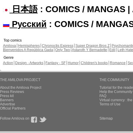
日本語
: COMICS / MANGAS 
Русский
: COMICS / MANGA
Top comics
Amilova
Hemispheres
Chronoctis Express
Super Dragon Bros Z
Psychomant
Bienvenidos A República Gada
Only Two
Astaroth Y Bernadette
Edil
Leth Hat
Genre
Action
Design - Artworks
Fantasy - SF
Humor
Children's books
Romance
Se
THE AMILOVA PROJECT
THE COMMUNITY
About the Amilova Project
Tutorial for the reade
Press Reviews
Help the Community 
Press kit
FAQ
Banners
Virtual currency : th
Advertise
Terms of Use
Official Partners
Follow Amilova on
Sitemap