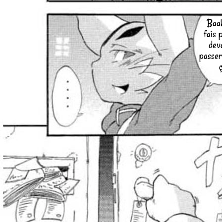
Baah
fais 
dev
passe