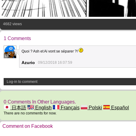
4682 views
1 Comments
Quoi ? Ash et Ai vont se séparer ?!
13
Azurio
09/12/2018 16:07:59
Log-in to comment
0 Comments In Other Languages.
日本語
English
Français
Polski
Español
There are no comments for now.
Comment on Facebook