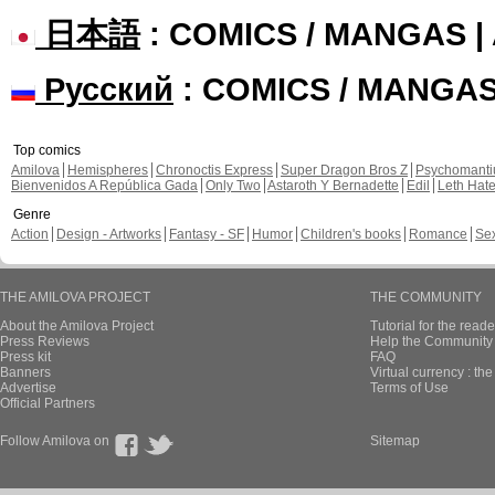
日本語
: COMICS / MANGAS 
Русский
: COMICS / MANGA
Top comics
Amilova
Hemispheres
Chronoctis Express
Super Dragon Bros Z
Psychomant
Bienvenidos A República Gada
Only Two
Astaroth Y Bernadette
Edil
Leth Hat
Genre
Action
Design - Artworks
Fantasy - SF
Humor
Children's books
Romance
Se
THE AMILOVA PROJECT
THE COMMUNITY
About the Amilova Project
Tutorial for the reade
Press Reviews
Help the Community 
Press kit
FAQ
Banners
Virtual currency : th
Advertise
Terms of Use
Official Partners
Follow Amilova on
Sitemap