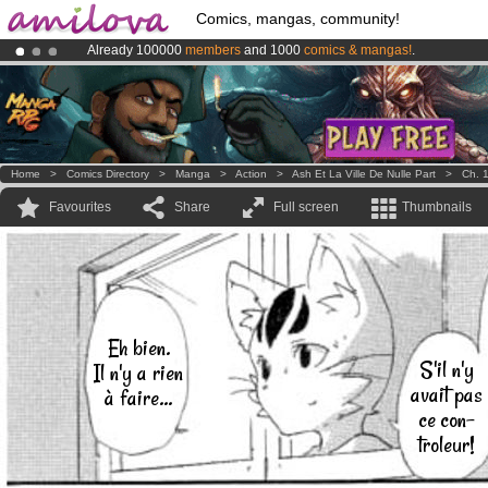
Comics, mangas, community!
Already 100000
members
and 1000
comics & mangas!
.
Premium membership from
3.95 euros
per month !
Get membership
Amilova
Kickstarter is now LIVE
!.
Home
>
Comics Directory
>
Manga
>
Action
>
Ash Et La Ville De Nulle Part
>
Ch. 
Favourites
Share
Full screen
Thumbnails
Eh bien.
S'il n'y
Il n'y a rien
avait pas
à faire...
ce con-
troleur!