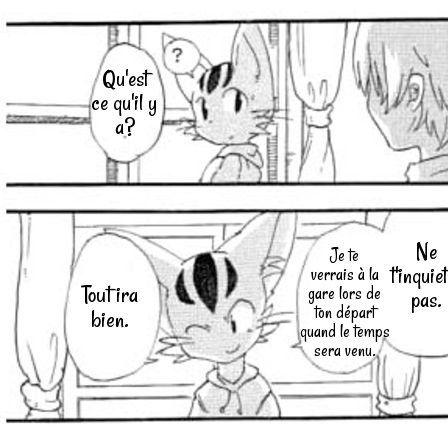
Qu'est
ce qu'il y
a?
Ne
Je te
t'inquie
verrais à la
Tout ira
gare lors de
pas.
ton départ
bien.
quand le temps
sera venu.