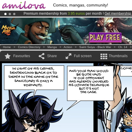
Comics, mangas, community!
Premium membership from
3.95 euros
per month !
Get membership
Amilova
Kickstarter is now LIVE
!.
Already 100000
members
and 1000
comics & mangas!
.
Home
>
Comics Directory
>
Manga
>
Action
>
Saint Seiya - Black War
>
Ch. 14
Favourites
Share
Full screen
Thumbnails
COME
IN LIGHT OF HIS CRIMES,
AND YOUR PLAN WOULD
SENTENCING BLACK OX TO
BE QUITE VALID
DEATH IN THE NAME OF THE
IF OUR OPPONENT
SANCTUARY IS ONLY A
HAD ALREADY UNVEILED
FORMALITY.
HIS ULTIMATE TECHNIQUE
BUT IT’S NOT
THE CASE.