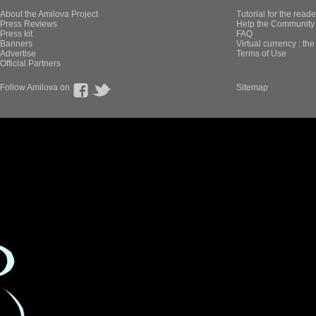
About the Amilova Project
Tutorial for the reade
Press Reviews
Help the Community 
Press kit
FAQ
Banners
Virtual currency : th
Advertise
Terms of Use
Official Partners
Follow Amilova on
Sitemap