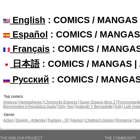
English
: COMICS / MANGAS
Español
: COMICS / MANGAS
Français
: COMICS / MANGA
日本語
: COMICS / MANGAS 
Русский
: COMICS / MANGA
Top comics
Amilova
Hemispheres
Chronoctis Express
Super Dragon Bros Z
Psychomant
Bienvenidos A República Gada
Only Two
Astaroth Y Bernadette
Edil
Leth Hat
Genre
Action
Design - Artworks
Fantasy - SF
Humor
Children's books
Romance
Se
THE AMILOVA PROJECT
THE COMMUNITY