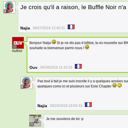
Je crois qu'il a raison, le Buffle Noir n
8
Najia
09/27/2018 12:40:31
Bonjour Naija
Si je ne dis pas d bêtise, tu es nouvelle sur B
30
souhaite la bienvenue parmi nous !
Author
Ouv
09/28/2018 11:10:16
Pas tout à fait je me suis inscrite il y a quelques années s
quelques coms ici et plusieurs sur Eole Chapter
8
Najia
09/29/2018 16:04:33
Je me souviens de toi :p
31