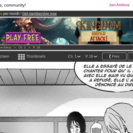
s, community!
Join Amilova
os
per month !
Get membership now
comics & mangas!
.
w Erezy
>
Ch. 1
>
P. 16
screen
Thumbnails
Ch. 1
P. 16
Prev.