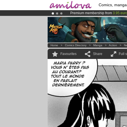
Comics, manga
Premium membership from
3.95 eur
Already 134393
members
and 1208
Amilova
Kickstarter is now LIVE
!.
Home
>
Comics Directory
>
Manga
>
Action
>
Ne
Favourites
Share
Full 