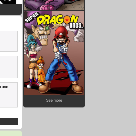
eu une
See more