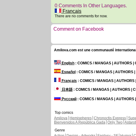
0 Comments In Other Languages.
Français
There are no comments for now.
Comment on Facebook
Amilova.com est une communauté internationale 
English
: COMICS / MANGAS | AUTHORS 
Español
: COMICS / MANGAS | AUTHORS 
Français
: COMICS / MANGAS | AUTHORS
日本語
: COMICS / MANGAS | AUTHORS |
Русский
: COMICS / MANGAS | AUTHORS
Top comics
Amilova
Hemispheres
Chronoctis Express
Supe
Bienvenidos A República Gada
Only Two
Astaro
Genre
Action
Design - Artworks
Fantasy - SF
Humor
C