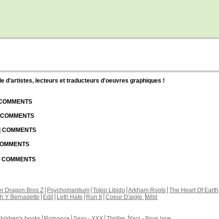
d'artistes, lecteurs et traducteurs d'oeuvres graphiques !
| COMMENTS
| COMMENTS
 | COMMENTS
 COMMENTS
 | COMMENTS
r Dragon Bros Z
Psychomantium
Tokio Libido
Arkham Roots
The Heart Of Earth
th Y Bernadette
Edil
Leth Hate
Run 8
Coeur D'aigle
Wild
hildren's books
Romance
Sexy - XXX
Thriller
Yaoi - Boys love