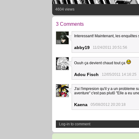
4604 views
3 Comments
Interessant! Maintenant, les enquêtes 
31
abby19
11/24/2011 20:51:56
Ouuh ça devient chaud tout ça
18
Adou Fisch
12/05/2011 14:16:25
J'ai l'impresion qu'il y a un probleme 
aventure" c'est pas plutô "Elle a eu un
8
Kaena
05/08/2012 20:20:18
Log-in to comment