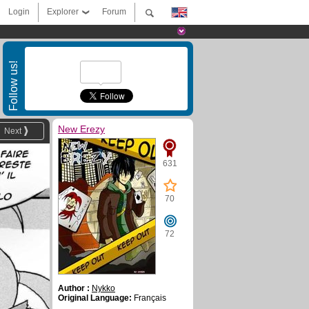
Login
Explorer
Forum
Follow us!
New Erezy
Next
631
70
72
Author :
Nykko
Original Language:
Français