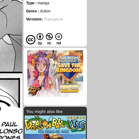
Type :
manga
Genre :
Action
Versions:
Français
by
nc
nd
You might also like