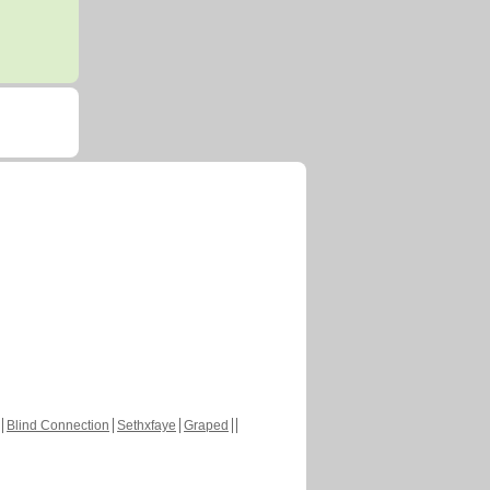
Blind Connection
Sethxfaye
Graped