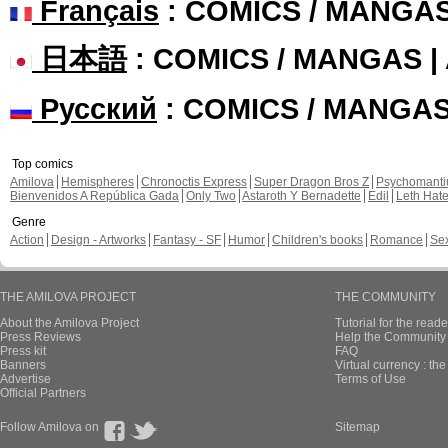
Français
: COMICS / MANGA
日本語
: COMICS / MANGAS 
Русский
: COMICS / MANGA
Top comics
Amilova
Hemispheres
Chronoctis Express
Super Dragon Bros Z
Psychomant
Bienvenidos A República Gada
Only Two
Astaroth Y Bernadette
Edil
Leth Hat
Genre
Action
Design - Artworks
Fantasy - SF
Humor
Children's books
Romance
Se
THE AMILOVA PROJECT
THE COMMUNITY
About the Amilova Project
Tutorial for the reade
Press Reviews
Help the Community 
Press kit
FAQ
Banners
Virtual currency : th
Advertise
Terms of Use
Official Partners
Follow Amilova on
Sitemap