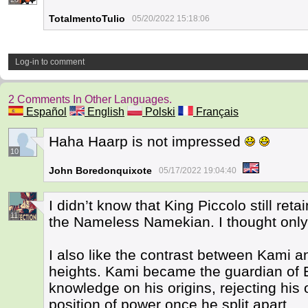
TotalmentoTulio
05/20/2022 15:18:06
Log-in to comment
2 Comments In Other Languages.
Español
English
Polski
Français
Haha Haarp is not impressed
10
John Boredonquixote
05/17/2022 19:04:40
I didn’t know that King Piccolo still re
11
the Nameless Namekian. I thought only
I also like the contrast between Kami an
heights. Kami became the guardian of E
knowledge on his origins, rejecting his
position of power once he split apart.