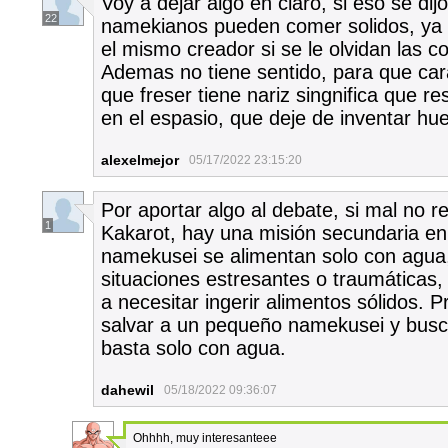
Voy a dejar algo en claro, si eso se dij
22
namekianos pueden comer solidos, ya 
el mismo creador si se le olvidan las 
Ademas no tiene sentido, para que car
que freser tiene nariz singnifica que re
en el espasio, que deje de inventar hu
alexelmejor
05/17/2022 23:15:20
Por aportar algo al debate, si mal no r
1
Kakarot, hay una misión secundaria en
namekusei se alimentan solo con agua,
situaciones estresantes o traumática
a necesitar ingerir alimentos sólidos. 
salvar a un pequeño namekusei y busca
basta solo con agua.
dahewil
05/18/2022 09:36:07
Ohhhh, muy interesanteee