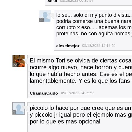
Seka
05/18/2022 00:35:54
lo se... solo di my punto d vista
22
podria comerse una buena naranj
corrupto x eso..... ademas los 
proteinas, no con aguita nomas 
alexelmejor
05/18/2022 15:12:45
El mismo Tori se olvida de ciertas cos
22
ocurre algo nuevo, hace borrón y cue
lo que había hecho antes. Ese es el p
lamentablemente. Y es lo que los fans 
ChamanCaido
05/17/2022 14:15:53
piccolo lo hace por que cree que es un
1
y piccolo jr igual pero el ejemplo mas g
por lo que es mas opcional