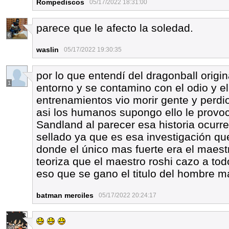
Rompediscos
05/17/2022 18:31:00
parece que le afecto la soledad.
6
waslin
05/17/2022 19:30:35
por lo que entendí del dragonball origin
1
entorno y se contamino con el odio y 
entrenamientos vio morir gente y perdi
asi los humanos supongo ello le provoc
Sandland al parecer esa historia ocurr
sellado ya que es esa investigación 
donde el único mas fuerte era el maest
teoriza que el maestro roshi cazo a todo
eso que se gano el titulo del hombre m
batman merciles
05/17/2022 20:24:17
20