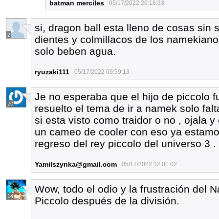
batman merciles
05/17/2022 20:16:33
si, dragon ball esta lleno de cosas sin
2
dientes y colmillacos de los namekiano
solo beben agua.
ryuzaki111
05/17/2022 09:59:13
Je no esperaba que el hijo de piccolo f
20
resuelto el tema de ir a namek solo fal
si esta visto como traidor o no , ojala 
un cameo de cooler con eso ya estamos 
regreso del rey piccolo del universo 3 .
Yamilszynka@gmail.com
05/17/2022 12:01:02
Wow, todo el odio y la frustración del 
14
Piccolo después de la división.