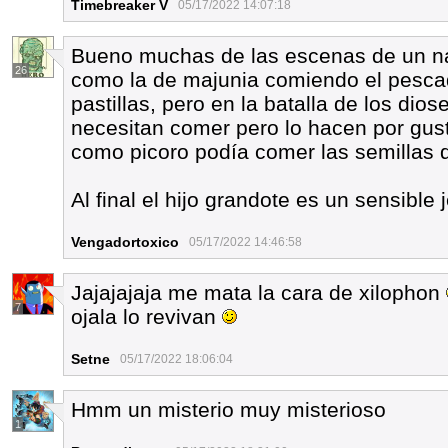
Timebreaker V
05/17/2022 14:07:18
Bueno muchas de las escenas de un 
26
como la de majunia comiendo el pesc
pastillas, pero en la batalla de los dio
necesitan comer pero lo hacen por gust
como picoro podía comer las semillas 
Al final el hijo grandote es un sensible 
Vengadortoxico
05/17/2022 14:46:58
Jajajajaja me mata la cara de xilophon
7
ojala lo revivan
Setne
05/17/2022 18:06:04
Hmm un misterio muy misterioso
1