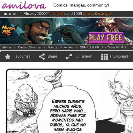
Comics, mangas, community!
Already 100000
members
and 1000
comics & mangas!
.
Amilova
Kickstarter is now LIVE
!.
Premium membership from
3.95 euros
per month !
Get membership
Home
>
Comics Directory
>
Manga
>
Action
>
DBM U3 & U9: Una Tierra Sin Goku
Favourites
Share
Full screen
Thumbnails