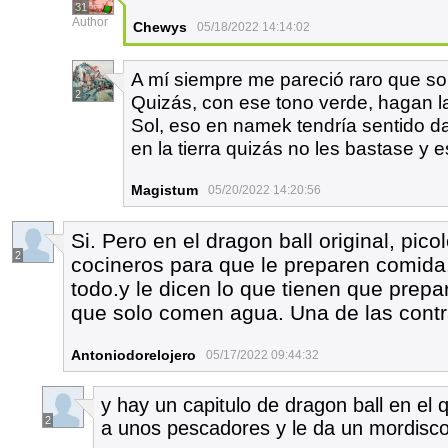
31
Author
Chewys
05/18/2022 14:14:02
A mí siempre me pareció raro que so
2
Quizás, con ese tono verde, hagan la
Sol, eso en namek tendría sentido d
en la tierra quizás no les bastase y 
Magistum
05/20/2022 14:20:56
Si. Pero en el dragon ball original, pic
2
cocineros para que le preparen comida.
todo.y le dicen lo que tienen que prep
que solo comen agua. Una de las contr
Antoniodorelojero
05/17/2022 09:44:32
y hay un capitulo de dragon ball en el 
2
a unos pescadores y le da un mordisc