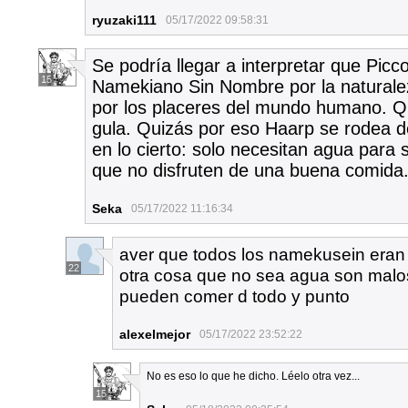
ryuzaki111
05/17/2022 09:58:31
Se podría llegar a interpretar que Picc
15
Namekiano Sin Nombre por la naturale
por los placeres del mundo humano. Q
gula. Quizás por eso Haarp se rodea d
en lo cierto: solo necesitan agua para 
que no disfruten de una buena comida.
Seka
05/17/2022 11:16:34
aver que todos los namekusein eran
22
otra cosa que no sea agua son malo
pueden comer d todo y punto
alexelmejor
05/17/2022 23:52:22
No es eso lo que he dicho. Léelo otra vez...
15