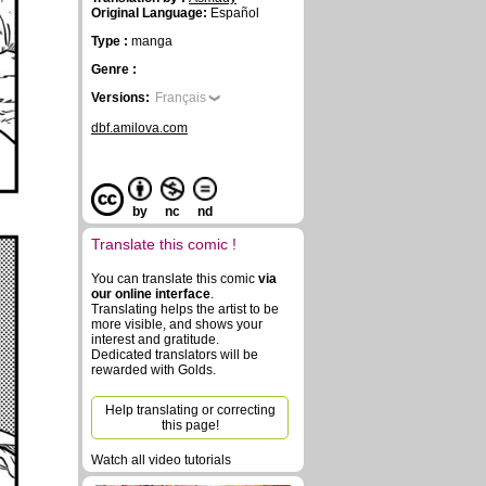
Original Language:
Español
Type :
manga
Genre :
Versions:
Français
dbf.amilova.com
by
nc
nd
Translate this comic !
You can translate this comic
via
our online interface
.
Translating helps the artist to be
more visible, and shows your
interest and gratitude.
Dedicated translators will be
rewarded with Golds.
Help translating or correcting
this page!
Watch all video tutorials