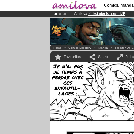
Comics, manga
Amilova
Kickstarter is now LIVE
!.
Already 100000
members
and 1000
Premium membership from
3.95 eur
Home
>
Comics Directory
>
Manga
>
Freezer On E
Favourites
Share
Full 
Je n'ai pas
de temps à
perdre avec
ces
enfantil-
lages !