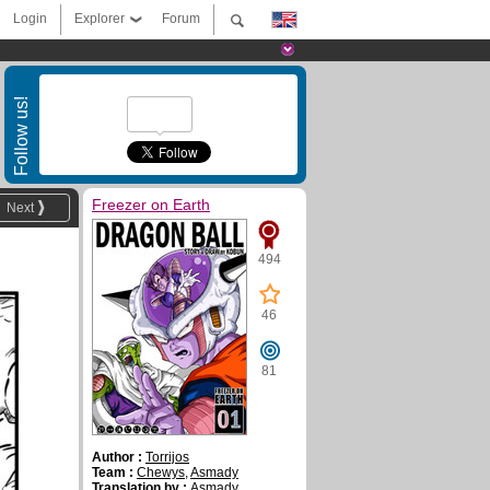
Login
Explorer
Forum
Follow us!
Freezer on Earth
Next
494
46
81
Author :
Torrijos
Team :
Chewys
,
Asmady
Translation by :
Asmady