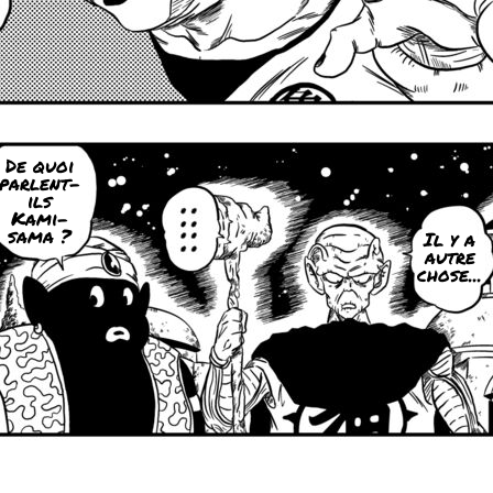
De quoi
parlent-
ils
Kami-
sama ?
Il y a
autre
chose...