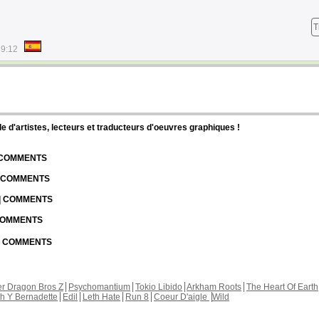
T
39:12
d'artistes, lecteurs et traducteurs d'oeuvres graphiques !
| COMMENTS
| COMMENTS
 | COMMENTS
 COMMENTS
 | COMMENTS
r Dragon Bros Z
Psychomantium
Tokio Libido
Arkham Roots
The Heart Of Earth
th Y Bernadette
Edil
Leth Hate
Run 8
Coeur D'aigle
Wild