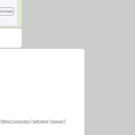
ranslate
Blind Connection
Sethxfaye
Graped