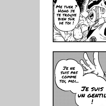
Me tuer ?
Hoho je
te trouve
bien sûr
de toi !
Je ne
suis pas
comme
toi, moi...
Je suis
un genti
!