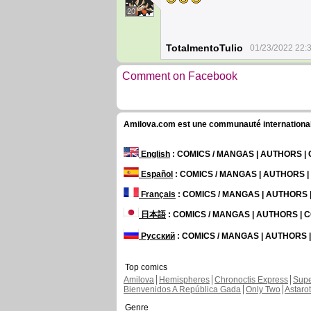
20
TotalmentoTulio
01/23/2022 22:
Comment on Facebook
Amilova.com est une communauté internationale 
English
: COMICS / MANGAS | AUTHORS 
Español
: COMICS / MANGAS | AUTHORS 
Français
: COMICS / MANGAS | AUTHORS
日本語
: COMICS / MANGAS | AUTHORS |
Русский
: COMICS / MANGAS | AUTHORS
Top comics
Amilova
Hemispheres
Chronoctis Express
Supe
Bienvenidos A República Gada
Only Two
Astaro
Genre