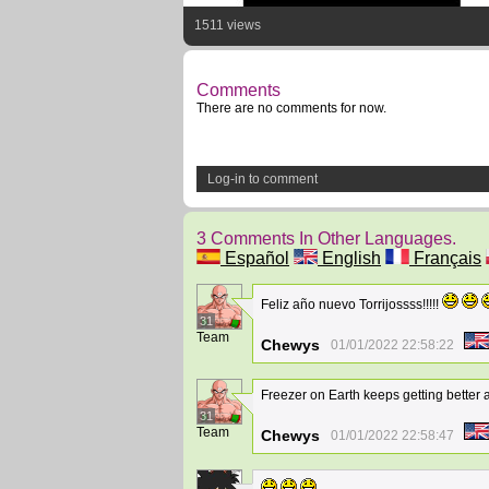
1511 views
Comments
There are no comments for now.
Log-in to comment
3 Comments In Other Languages.
Español
English
Français
Feliz año nuevo Torrijossss!!!!!
31
Team
Chewys
01/01/2022 22:58:22
Freezer on Earth keeps getting better a
31
Team
Chewys
01/01/2022 22:58:47