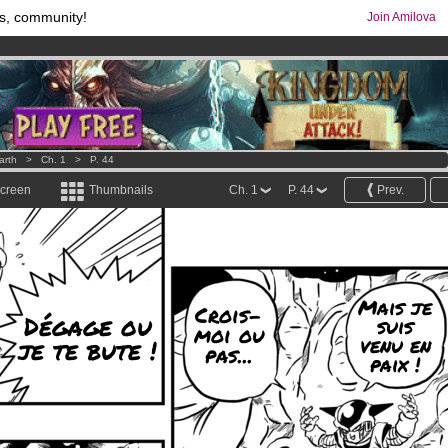
s, community!
Join Amilova
comics & mangas!
.
os
per month !
Get membership now
arth
>
Ch. 1
>
P. 44
screen
Thumbnails
Ch. 1
P. 44
Prev.
Mais je
Crois-
Dégage ou
suis
moi ou
venu en
je te bute !
pas...
paix !