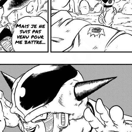
Mais je ne
suis pas
venu pour
me battre...
l