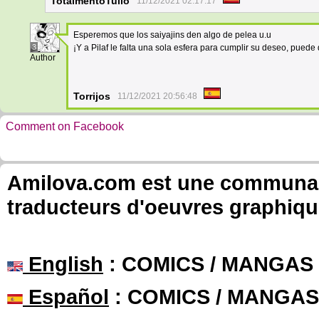
TotalmentoTulio
11/12/2021 02:17:17
Esperemos que los saiyajins den algo de pelea u.u
3
¡Y a Pilaf le falta una sola esfera para cumplir su deseo, puede
Author
Torrijos
11/12/2021 20:56:48
Comment on Facebook
Amilova.com est une communauté
traducteurs d'oeuvres graphiqu
English
: COMICS / MANGAS
Español
: COMICS / MANGAS