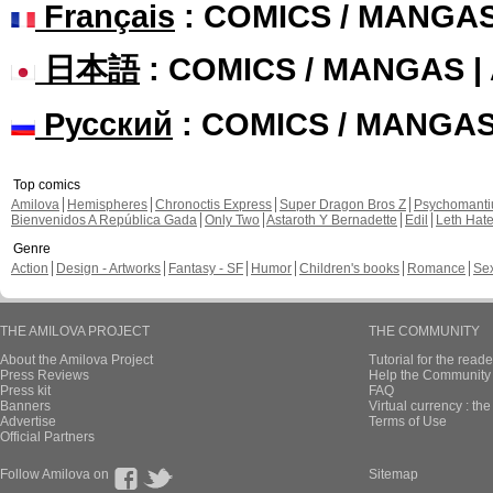
Français
: COMICS / MANGA
日本語
: COMICS / MANGAS 
Русский
: COMICS / MANGA
Top comics
Amilova
Hemispheres
Chronoctis Express
Super Dragon Bros Z
Psychomant
Bienvenidos A República Gada
Only Two
Astaroth Y Bernadette
Edil
Leth Hat
Genre
Action
Design - Artworks
Fantasy - SF
Humor
Children's books
Romance
Se
THE AMILOVA PROJECT
THE COMMUNITY
About the Amilova Project
Tutorial for the reade
Press Reviews
Help the Community 
Press kit
FAQ
Banners
Virtual currency : th
Advertise
Terms of Use
Official Partners
Follow Amilova on
Sitemap