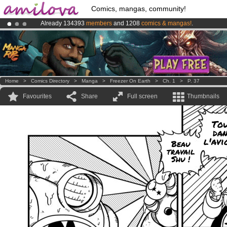
Comics, mangas, community!
Already 134393
members
and 1208
comics & mangas!
.
Amilova
Kickstarter is now LIVE
!.
Premium membership from
3.95 euros
per month !
Get membership
Home
>
Comics Directory
>
Manga
>
Freezer On Earth
>
Ch. 1
>
P. 37
Favourites
Share
Full screen
Thumbnails
To
dan
l'avi
Beau
travail
Shu !