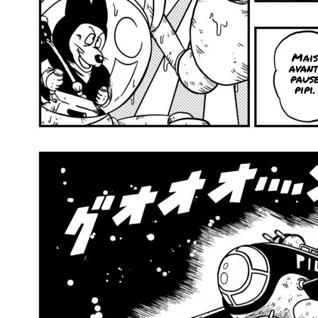
Mais
avant
paus
pipi.