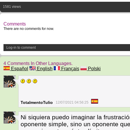
1581 views
Comments
There are no comments for now.
Log-in to comment
4 Comments In Other Languages.
Español
English
Français
Polski
20
TotalmentoTulio
12/07/2021 04:56:25
Ni siquiera puedo imaginar la frustració
20
oponente simple, sino un oponente que