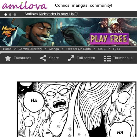
Comics, mangas, community!
Amilova
Kickstarter is now LIVE
!.
Already 100000
members
and 1000
comics & mangas!
.
Premium membership from
3.95 euros
per month !
Get membership
Home
>
Comics Directory
>
Manga
>
Freezer On Earth
>
Ch. 1
>
P. 41
Favourites
Share
Full screen
Thumbnails
Ha
Ha