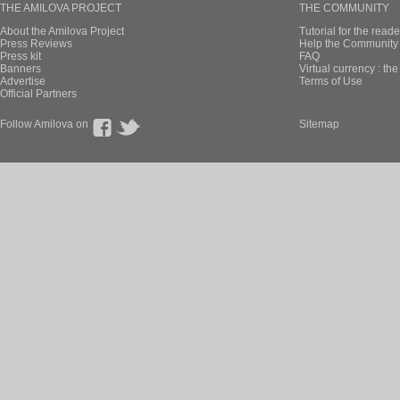
THE AMILOVA PROJECT
THE COMMUNITY
About the Amilova Project
Tutorial for the reade
Press Reviews
Help the Community 
Press kit
FAQ
Banners
Virtual currency : th
Advertise
Terms of Use
Official Partners
Follow Amilova on
Sitemap