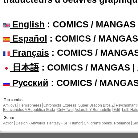
English
: COMICS / MANGAS
Español
: COMICS / MANGAS
Français
: COMICS / MANGA
日本語
: COMICS / MANGAS 
Русский
: COMICS / MANGA
Top comics
Amilova
Hemispheres
Chronoctis Express
Super Dragon Bros Z
Psychomant
Bienvenidos A República Gada
Only Two
Astaroth Y Bernadette
Edil
Leth Hat
Genre
Action
Design - Artworks
Fantasy - SF
Humor
Children's books
Romance
Se