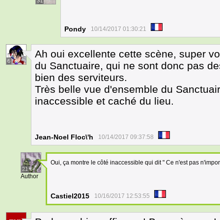
31
Pondy
10/14/2017 01:30:21
Ah oui excellente cette scène, super 
6
du Sanctuaire, qui ne sont donc pas de
bien des serviteurs.
Très belle vue d'ensemble du Sanctuair
inaccessible et caché du lieu.
Jean-Noel Floc\'h
10/14/2017 09:37:58
Oui, ça montre le côté inaccessible qui dit " Ce n'est pas n'impo
21
Author
Castiel2015
10/16/2017 12:53:55