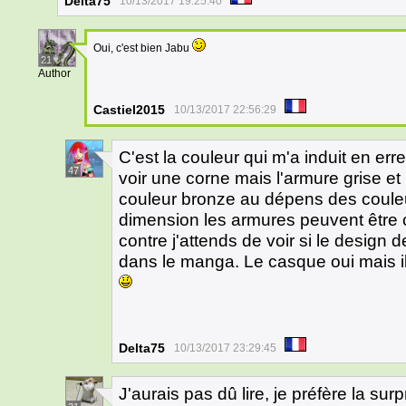
Delta75
10/13/2017 19:25:40
Oui, c'est bien Jabu
21
Author
Castiel2015
10/13/2017 22:56:29
C'est la couleur qui m'a induit en erre
47
voir une corne mais l'armure grise et 
couleur bronze au dépens des couleu
dimension les armures peuvent être 
contre j'attends de voir si le design
dans le manga. Le casque oui mais il
Delta75
10/13/2017 23:29:45
J'aurais pas dû lire, je préfère la su