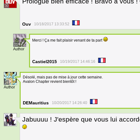
Prologue bien efficace ! Bravo à vous !
30
Ouv
10/18/2017 13:33:52
Merci ! Ça me fait plaisir venant de ta part
21
Author
Castiel2015
10/19/2017 14:46:16
Désolé, mais pas de mise à jour cette semaine.
Avalon Chapter revient bientôt !
24
Author
DEMauritius
10/20/2017 14:26:40
Jabuuuu ! J'espère que vous lui accor
3