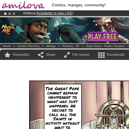
Comics, mangas, community!
Amilova
Kickstarter is now LIVE
!.
Already 100000
members
and 1000
comics & mangas!
.
Premium membership from
3.95 euros
per month !
Get membership
Home
>
Comics Directory
>
Manga
>
Fantasy - SF
>
Saint Seiya - Avalon Chapter
Favourites
Share
Full screen
Thumbnails
The Great Pope
cannot remain
indifferent to
what has just
happened. He
decides to
call all the
Saints in
activity without
wait to