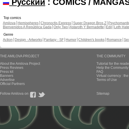
Русский
: COMICS / MANGA
Top comics
Amilova
Hemispheres
Chronoctis Express
Super Dragon Bros Z
Psychomant
Bienvenidos A República Gada
Only Two
Astaroth Y Bernadette
Edil
Leth Hat
Genre
Action
Design - Artworks
Fantasy - SF
Humor
Children's books
Romance
Se
THE AMILOVA PROJECT
THE COMMUNITY
About the Amilova Project
Tutorial for the reade
Press Reviews
Help the Community 
Press kit
FAQ
Banners
Virtual currency : th
Advertise
Terms of Use
Official Partners
Follow Amilova on
Sitemap