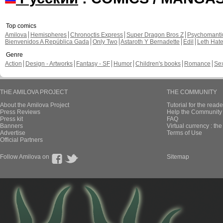
Top comics
Amilova
Hemispheres
Chronoctis Express
Super Dragon Bros Z
Psychomant
Bienvenidos A República Gada
Only Two
Astaroth Y Bernadette
Edil
Leth Hat
Genre
Action
Design - Artworks
Fantasy - SF
Humor
Children's books
Romance
Se
THE AMILOVA PROJECT
THE COMMUNITY
About the Amilova Project
Tutorial for the reade
Press Reviews
Help the Community 
Press kit
FAQ
Banners
Virtual currency : th
Advertise
Terms of Use
Official Partners
Follow Amilova on
Sitemap