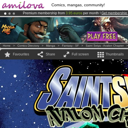
Comics, mangas, community!
Premium membership from
3.95 euros
per month !
Get membership
Already 134393
members
and 1208
comics & mangas!
.
Amilova
Kickstarter is now LIVE
!.
Home
>
Comics Directory
>
Manga
>
Fantasy - SF
>
Saint Seiya - Avalon Chapter
Favourites
Share
Full screen
Thumbnails