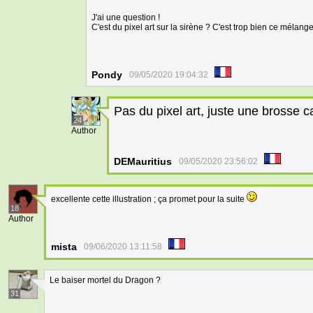
J'ai une question !
C'est du pixel art sur la sirène ? C'est trop bien ce mélange
Pondy
09/05/2020 19:04:32
Pas du pixel art, juste une brosse c
24
Author
DEMauritius
09/05/2020 23:56:02
excellente cette illustration ; ça promet pour la suite
18
Author
mista
09/06/2020 13:11:58
Le baiser mortel du Dragon ?
31