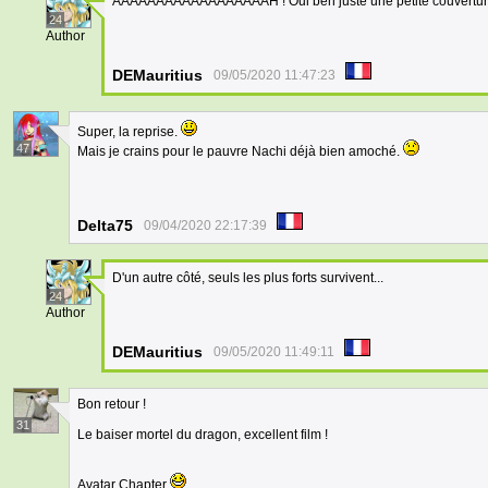
AAAAAAAAAAAAAAAAAAH ! Oui ben juste une petite couverture po
24
Author
DEMauritius
09/05/2020 11:47:23
Super, la reprise.
47
Mais je crains pour le pauvre Nachi déjà bien amoché.
Delta75
09/04/2020 22:17:39
D'un autre côté, seuls les plus forts survivent...
24
Author
DEMauritius
09/05/2020 11:49:11
Bon retour !
31
Le baiser mortel du dragon, excellent film !
Avatar Chapter