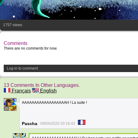
1757 views
Comments
There are no comments for now.
Log-in to comment
13 Comments In Other Languages.
Français
English
AAAAAAAAAAAAAAAAAAH ! La suite !
26
Pascha
09/04/2020 20:16:43