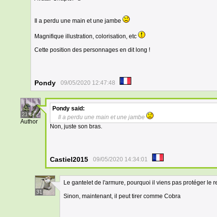
Il a perdu une main et une jambe
Magnifique illustration, colorisation, etc
Cette position des personnages en dit long !
Pondy
09/05/2020 12:47:48
Pondy
said:
21
Il a perdu une main et une jambe
Author
Non, juste son bras.
Castiel2015
09/05/2020 14:34:01
Le gantelet de l'armure, pourquoi il viens pas protéger le 
31
Sinon, maintenant, il peut tirer comme Cobra