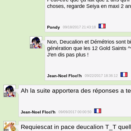
choses, regarde Seiya en maxi 2 ans
Pondy
09/18/2017 21:43:18
Non, Deucalion et Démétrios sont b
6
génération que les 12 Gold Saints 
J'en dis pas plus !
Jean-Noel Floc\'h
09/22/2017 18:36:12
Ah la suite apportera des réponses a t
6
Jean-Noel Floc\'h
09/09/2017 00:00:50
Requiescat in pace deucalion T_T quell