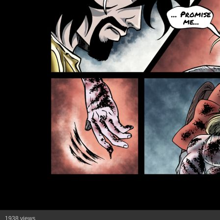
... Promise
me...
1938 views