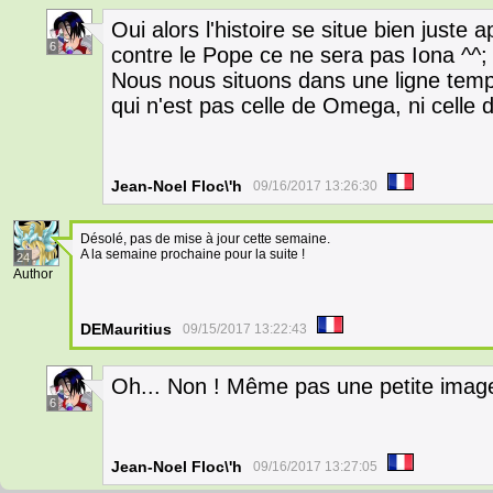
Oui alors l'histoire se situe bien just
6
contre le Pope ce ne sera pas Iona ^^;
Nous nous situons dans une ligne tempo
qui n'est pas celle de Omega, ni celle 
Jean-Noel Floc\'h
09/16/2017 13:26:30
Désolé, pas de mise à jour cette semaine.
A la semaine prochaine pour la suite !
24
Author
DEMauritius
09/15/2017 13:22:43
Oh... Non ! Même pas une petite imag
6
Jean-Noel Floc\'h
09/16/2017 13:27:05