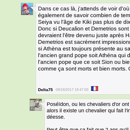
Dans ce cas là, j'attends de voir d'o
47
également de savoir combien de temps
Seiya vu l'âge de Kiki pas plus de di
Donc si Deucalion et Demetrios sont
devraient l'être devenu juste après 
Demetrios est sacrément impression
si Athèna est toujours présente au s
l'ancien grand pope soit Athéna qu
l'ancien pope que ce soit Sion ou bie
comme ça sont morts et bien morts. 
Delta75
09/18/2017 18:47:00
Poséïdon, ou les chevaliers d'or on
31
alors il existe un chevalier qui fait
déesse.
Peut-être que ça fait que 2 ans qu'il