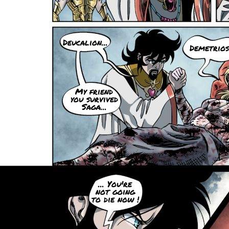
Deucalion...
Demetrios.
My friend
you survived
Saga...
... You're
not going
to die now !