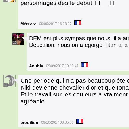
14
personnages des le début TT__TT
Météore
09/09/2017 16:28:37
DEM est plus sympas que nous, il a at
10
Deucalion, nous on a égorgé Titan a l
Anubis
09/09/2017 19:10:47
Une période qui n'a pas beaucoup été e
11
Kiki devienne chevalier d'or et que Iona
Et le travail sur les couleurs a vraiment
agréable.
prodilion
09/10/2017 08:35:56