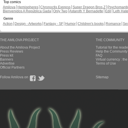
Top comics
Amilova
Hemispheres
Chronoctis Express
Super Dragon Bros Z
Psychomant
Bienvenidos A República Gada
Only Two
Astaroth Y Bernadette
Edil
Leth Hat
Genre
Action
Design - Artworks
Fantasy - SF
Humor
Children's books
Romance
Se
THE AMILOVA PROJECT
THE COMMUNITY
About the Amilova Project
Tutorial for the reade
Press Reviews
Help the Community 
Press kit
FAQ
Banners
Virtual currency : th
Advertise
Terms of Use
Official Partners
Follow Amilova on
Sitemap