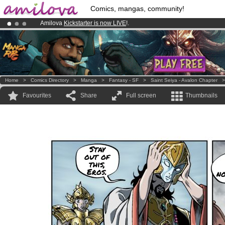
Comics, mangas, community!
Amilova
Kickstarter is now LIVE
!.
Already 100000
members
and 1000
comics & mangas!
.
Premium membership from
3.95 euros
per month !
Get membership
Home
>
Comics Directory
>
Manga
>
Fantasy - SF
>
Saint Seiya - Avalon Chapter
Favourites
Share
Full screen
Thumbnails
Stay
out of
this,
Eros.
no