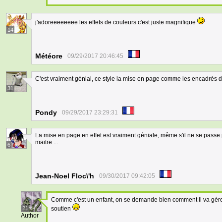
j'adoreeeeeeee les effets de couleurs c'est juste magnifique
14
Météore
09/29/2017 20:46:45
C'est vraiment génial, ce style la mise en page comme les encadrés de
31
Pondy
09/29/2017 23:29:31
La mise en page en effet est vraiment géniale, même s'il ne se passe 
maitre ...
6
Jean-Noel Floc\'h
09/30/2017 09:42:05
Comme c'est un enfant, on se demande bien comment il va gérer
21
soutien
Author