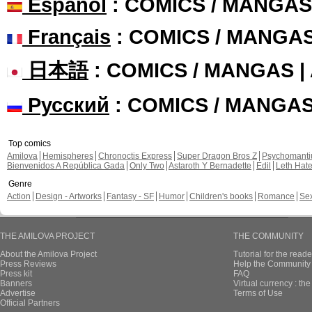
Español
: COMICS / MANGAS
Français
: COMICS / MANGA
日本語
: COMICS / MANGAS 
Русский
: COMICS / MANGA
Top comics
Amilova
Hemispheres
Chronoctis Express
Super Dragon Bros Z
Psychomant
Bienvenidos A República Gada
Only Two
Astaroth Y Bernadette
Edil
Leth Hat
Genre
Action
Design - Artworks
Fantasy - SF
Humor
Children's books
Romance
Se
THE AMILOVA PROJECT
THE COMMUNITY
About the Amilova Project
Tutorial for the reade
Press Reviews
Help the Community 
Press kit
FAQ
Banners
Virtual currency : th
Advertise
Terms of Use
Official Partners