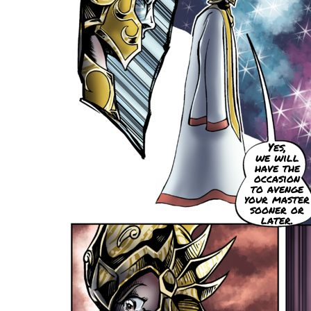
Yes,
we will
have the
occasion
to avenge
your master
sooner or
later.