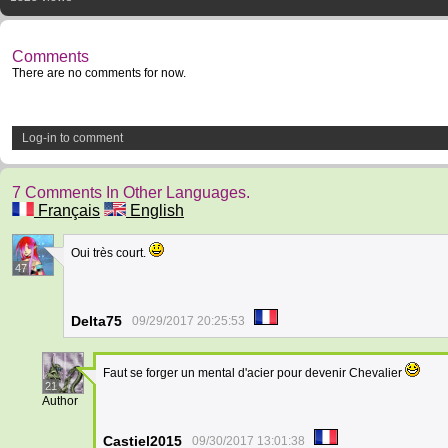
Comments
There are no comments for now.
Log-in to comment
7 Comments In Other Languages.
Français
English
Oui très court.
47
Delta75
09/29/2017 20:25:53
Faut se forger un mental d'acier pour devenir Chevalier
21
Author
Castiel2015
09/30/2017 13:01:38