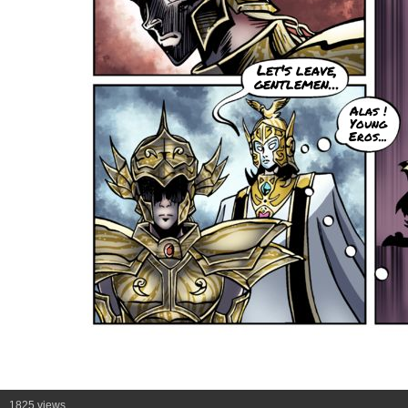
Let's leave,
gentlemen...
Alas !
Young
Eros...
1825 views