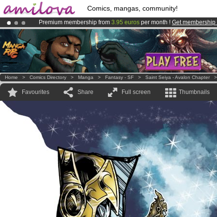
Comics, mangas, community!
Premium membership from
3.95 euros
per month !
Get membership
Already 134393
members
and 1208
comics & mangas!
.
Amilova
Kickstarter is now LIVE
!.
Home
>
Comics Directory
>
Manga
>
Fantasy - SF
>
Saint Seiya - Avalon Chapter
Favourites
Share
Full screen
Thumbnails