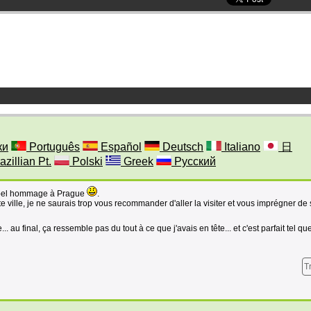
ки
Português
Español
Deutsch
Italiano
日
azillian Pt.
Polski
Greek
Русский
n bel hommage à Prague
.
 ville, je ne saurais trop vous recommander d'aller la visiter et vous imprégner de
.. au final, ça ressemble pas du tout à ce que j'avais en tête... et c'est parfait tel qu
T