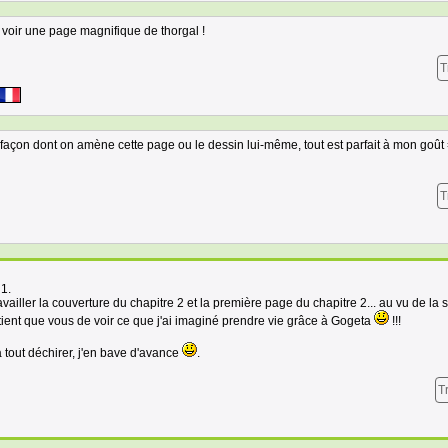
 de voir une page magnifique de thorgal !
T
 façon dont on amène cette page ou le dessin lui-même, tout est parfait à mon goût 
T
 1.
vailler la couverture du chapitre 2 et la première page du chapitre 2... au vu de la 
ient que vous de voir ce que j'ai imaginé prendre vie grâce à Gogeta
!!!
 tout déchirer, j'en bave d'avance
.
T