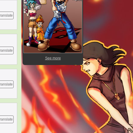
ranslate
ranslate
See more
ranslate
ranslate