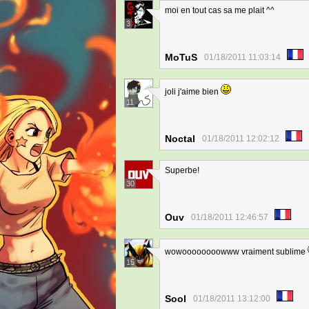
moi en tout cas sa me plait ^^
3
MoTuS
01/18/2011 11:03:14
joli j'aime bien
11
Noctal
01/18/2011 12:02:12
Superbe!
30
Ouv
01/18/2011 12:46:57
wowoooooooowww vraiment sublime
15
Sool
01/18/2011 13:12:00