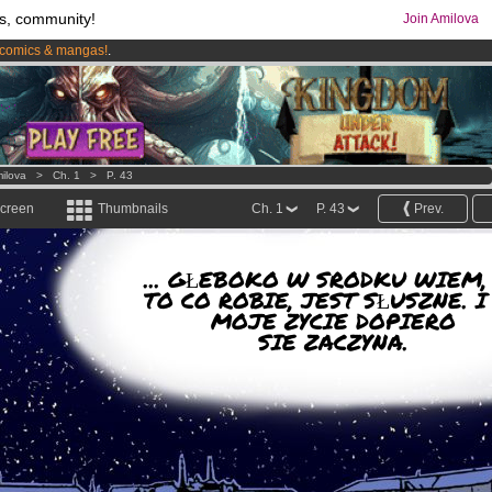
s, community!
Join Amilova
comics & mangas!
.
os
per month !
Get membership now
ilova
>
Ch. 1
>
P. 43
screen
Thumbnails
Ch. 1
P. 43
Prev.
... GŁEBOKO W SRODKU WIEM,
TO CO ROBIE, JEST SŁUSZNE. I
MOJE ZYCIE DOPIERO
SIE ZACZYNA.