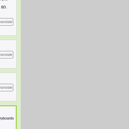
e BD.
ranslate
ranslate
ranslate
oryboards