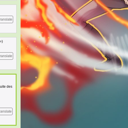
ranslate
=)
ranslate
suite des
ranslate