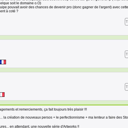
quelque soit le domaine o.O)
équipe pouvait avoir des chances de devenir pro (donc gagner de l'argent) avec cett
ent à coté ?
T
T
T
ments et remerciements, ça fait toujours très plaisir !!!
... la création de nouveaux persos + le perfectionnisme + ma lenteur a faire des St
es... en attendant, une nouvelle série d'Artworks !!