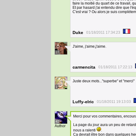
faire la moitié du quart de ce travail, 
Et par hasard j'ai entendu dire que l'
C'est vrai ? Ou alors je suis complètem
Duke
01/18/2011 17:34:23
J'aime, j'aime,j'aime.
27
carmencita
01/18/2011 17:22:13
Juste deux mots..."superbe" et "merci"
1
Luffy-elric
01/18/2011 19:13:03
Merci pour vos commentaires, encourage
41
La page du jour aura un peu de retard
Author
nous a ralenti
.
Ca devrait être bon dans quelques heur