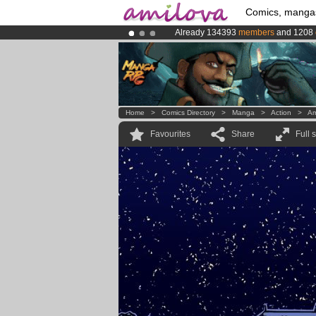
Comics, manga
Already 134393
members
and 1208
Amilova
Kickstarter is now LIVE
!.
Premium membership from
3.95 eur
Home
>
Comics Directory
>
Manga
>
Action
>
Am
Favourites
Share
Full 