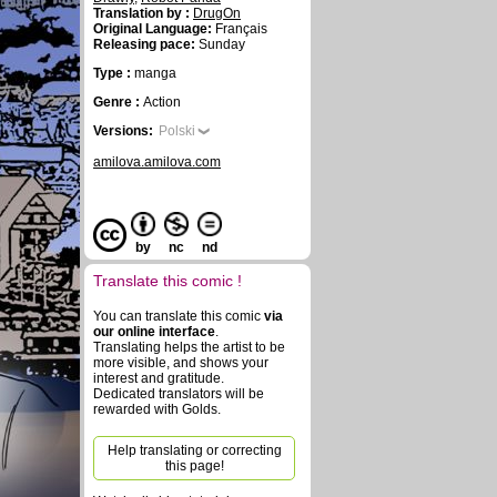
Translation by :
DrugOn
Original Language:
Français
Releasing pace:
Sunday
Type :
manga
Genre :
Action
Versions:
Polski
amilova.amilova.com
by
nc
nd
Translate this comic !
You can translate this comic
via
our online interface
.
Translating helps the artist to be
more visible, and shows your
interest and gratitude.
Dedicated translators will be
rewarded with Golds.
Help translating or correcting
this page!