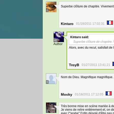
Superbe clôture de chapitre. Vivement 
2
Kintaro
01/18/2011 17:02:31
Kintaro
said:
41
Superbe clôture de chapitre. 
Author
Alors, avec du recul, satisfait 
TroyB
01/27/2011 13:41:21
Nom de Dieu. Magnifique magnifique. 
6
Mocky
01/18/2011 17:12:05
Très bonne mise en scène mariée à de 
Je viens de relire entièrement et, on di
2
avec l'"arabe".Enfin désolé d'être pas m