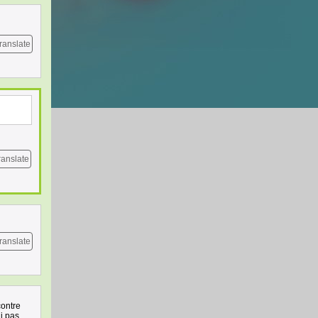
ranslate
ranslate
ranslate
contre
ai pas