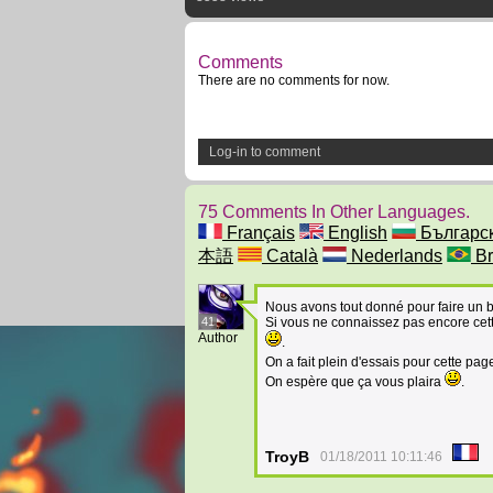
Comments
There are no comments for now.
Log-in to comment
75 Comments In Other Languages.
Français
English
Българс
本語
Català
Nederlands
Br
Nous avons tout donné pour faire u
41
Si vous ne connaissez pas encore cette
Author
.
On a fait plein d'essais pour cette page.
On espère que ça vous plaira
.
TroyB
01/18/2011 10:11:46