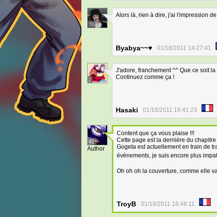
Alors là, rien à dire, j'ai l'impression
36
Byabya~~♥
01/18/2011 14:27:41
J'adore, franchement ^^ Que ce soit la
Continuez comme ça !
2
Hasaki
01/18/2011 16:41:23
Content que ça vous plaise !!!
Cette page est la dernière du chapitre
41
Gogeta est actuellement en train de tra
Author
évènements, je suis encore plus impat
Oh oh oh la couverture, comme elle va
TroyB
01/18/2011 16:48:11