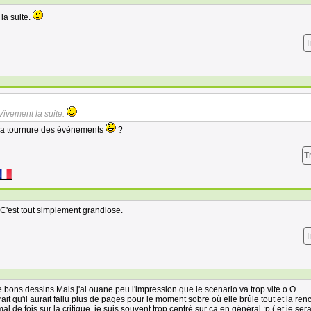
la suite.
T
Vivement la suite.
de la tournure des évènements
?
T
C'est tout simplement grandiose.
T
bons dessins.Mais j'ai ouane peu l'impression que le scenario va trop vite o.O
rait qu'il aurait fallu plus de pages pour le moment sobre où elle brûle tout et la ren
al de fois sur la critique, je suis souvent trop centré sur ça en général :p ( et je ser