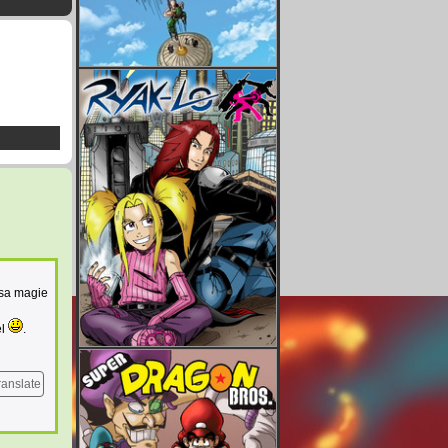
 sa magie
el
.
ranslate