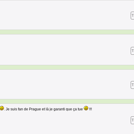
T
T
T
. Je suis fan de Prague et là je garanti que ça tue
!!!
T