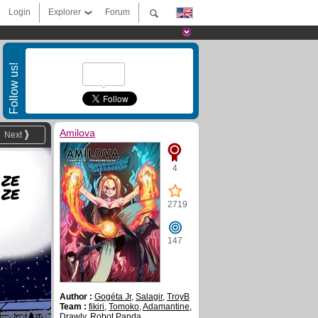
Login
Explorer
Forum
Follow us!
Amilova
Next
4
 ZE
 ZE
2719
147
Author :
Gogéta Jr
,
Salagir
,
TroyB
Team :
fikiri
,
Tomoko
,
Adamantine
,
Drawly
,
Robot Panda