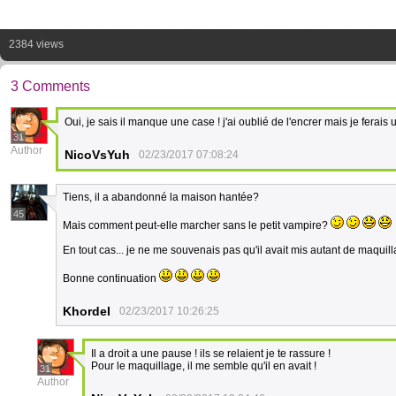
2384 views
3 Comments
Oui, je sais il manque une case ! j'ai oublié de l'encrer mais je ferai
31
Author
NicoVsYuh
02/23/2017 07:08:24
Tiens, il a abandonné la maison hantée?
45
Mais comment peut-elle marcher sans le petit vampire?
En tout cas... je ne me souvenais pas qu'il avait mis autant de maquilla
Bonne continuation
Khordel
02/23/2017 10:26:25
Il a droit a une pause ! ils se relaient je te rassure !
Pour le maquillage, il me semble qu'il en avait !
31
Author