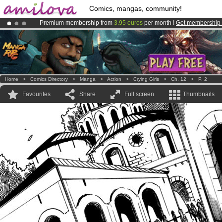
Comics, mangas, community!
Premium membership from
3.95 euros
per month !
Get membership
Already 134393
members
and 1208
comics & mangas!
.
Amilova
Kickstarter is now LIVE
!.
Home
>
Comics Directory
>
Manga
>
Action
>
Crying Girls
>
Ch. 12
>
P. 2
Favourites
Share
Full screen
Thumbnails