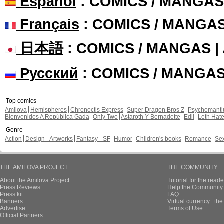
Español
: COMICS / MANGAS
Français
: COMICS / MANGA
日本語
: COMICS / MANGAS 
Русский
: COMICS / MANGA
Top comics
Amilova
Hemispheres
Chronoctis Express
Super Dragon Bros Z
Psychomant
Bienvenidos A República Gada
Only Two
Astaroth Y Bernadette
Edil
Leth Hat
Genre
Action
Design - Artworks
Fantasy - SF
Humor
Children's books
Romance
Se
THE AMILOVA PROJECT
THE COMMUNITY
About the Amilova Project
Tutorial for the reade
Press Reviews
Help the Community 
Press kit
FAQ
Banners
Virtual currency : th
Advertise
Terms of Use
Official Partners