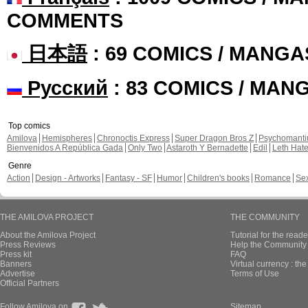
COMMENTS
日本語
: 69 COMICS / MANGA
Русский
: 83 COMICS / MAN
Top comics
Amilova
Hemispheres
Chronoctis Express
Super Dragon Bros Z
Psychomant
Bienvenidos A República Gada
Only Two
Astaroth Y Bernadette
Edil
Leth Hat
Genre
Action
Design - Artworks
Fantasy - SF
Humor
Children's books
Romance
Se
THE AMILOVA PROJECT
THE COMMUNITY
About the Amilova Project
Tutorial for the reade
Press Reviews
Help the Community 
Press kit
FAQ
Banners
Virtual currency : th
Advertise
Terms of Use
Official Partners
Follow Amilova on
Sitemap