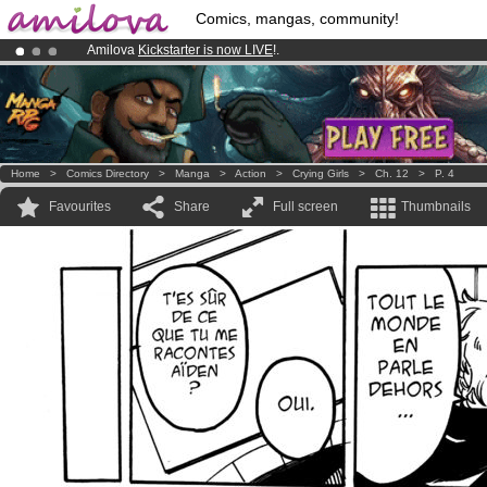
Comics, mangas, community!
Amilova
Kickstarter is now LIVE
!.
Premium membership from
3.95 euros
per month !
Get membership
Already 100000
members
and 1000
comics & mangas!
.
Home
>
Comics Directory
>
Manga
>
Action
>
Crying Girls
>
Ch. 12
>
P. 4
Favourites
Share
Full screen
Thumbnails