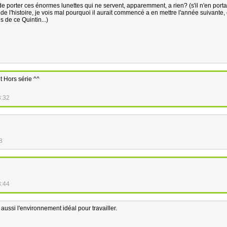
 de porter ces énormes lunettes qui ne servent, apparemment, a rien? (s'il n'en porta
 de l'histoire, je vois mal pourquoi il aurait commencé a en mettre l'année suivante, 
de ce Quintin...)
t Hors série ^^
3:32
8
3:44
 aussi l'environnement idéal pour travailler.