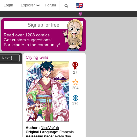
Login
Explorer
Forum
Signup for free
Read over 1208 comics
Get custom suggestions!
Participate to the community!
Crying Girls
Next
27
204
176
Author :
NicoVsYuh
Original Language:
Français
Releasing pace:
every day