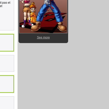
it pas et
et
See more