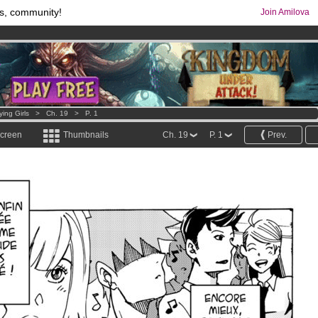
s, community!
Join Amilova
os
per month !
Get membership now
comics & mangas!
.
ying Girls
>
Ch. 19
>
P. 1
screen
Thumbnails
Ch. 19
P. 1
Prev.