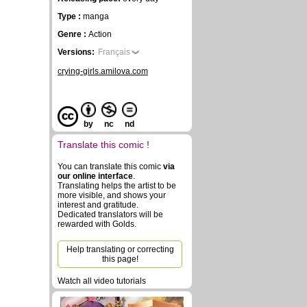
Type :
manga
Genre :
Action
Versions:
Français
crying-girls.amilova.com
by
nc
nd
Translate this comic !
You can translate this comic
via
our online interface
.
Translating helps the artist to be
more visible, and shows your
interest and gratitude.
Dedicated translators will be
rewarded with Golds.
Help translating or correcting
this page!
Watch all video tutorials