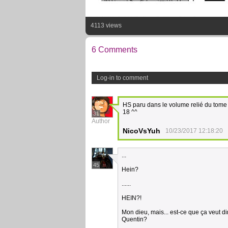
4113 views
6 Comments
Log-in to comment
HS paru dans le volume relié du tome 
18 ^^
31
Author
NicoVsYuh
10/23/2017 12:18:20
...
45
Hein?
......
HEIN?!
Mon dieu, mais... est-ce que ça veut di
Quentin?