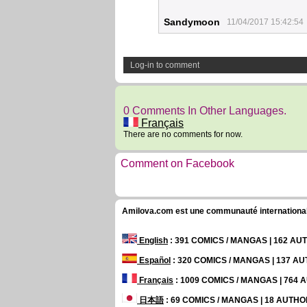
Sandymoon
11/04/2017 15:42:54
Log-in to comment
0 Comments In Other Languages.
Français
There are no comments for now.
Comment on Facebook
Amilova.com est une communauté internationale 
English
: 391 COMICS / MANGAS | 162 A
Español
: 320 COMICS / MANGAS | 137 A
Français
: 1009 COMICS / MANGAS | 764
日本語
: 69 COMICS / MANGAS | 18 AUTH