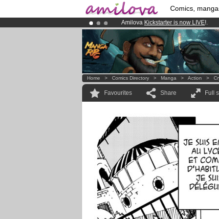
Comics, manga
Amilova
Kickstarter is now LIVE
!.
Premium membership from
3.95 eur
Already 100000
members
and 1000
Home
>
Comics Directory
>
Manga
>
Action
>
Cr
Favourites
Share
Full 