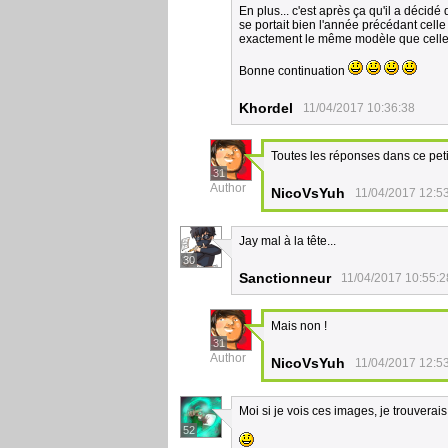
En plus... c'est après ça qu'il a décidé
se portait bien l'année précédant celle
exactement le même modèle que celles 
Bonne continuation
Khordel
11/04/2017 10:36:38
Toutes les réponses dans ce peti
31
Author
NicoVsYuh
11/04/2017 12:5
Jay mal à la tête...
30
Sanctionneur
11/04/2017 10:55:2
Mais non !
31
Author
NicoVsYuh
11/04/2017 12:5
Moi si je vois ces images, je trouverais
52