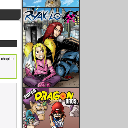
 chapitre
e