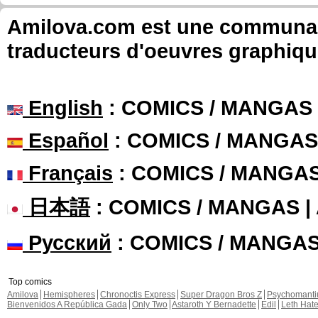
Amilova.com est une communauté
traducteurs d'oeuvres graphiqu
English
: COMICS / MANGAS
Español
: COMICS / MANGAS
Français
: COMICS / MANGA
日本語
: COMICS / MANGAS 
Русский
: COMICS / MANGA
Top comics
Amilova
Hemispheres
Chronoctis Express
Super Dragon Bros Z
Psychomant
Bienvenidos A República Gada
Only Two
Astaroth Y Bernadette
Edil
Leth Hat