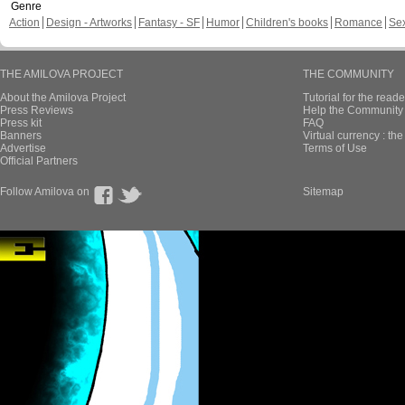
Genre
Action
Design - Artworks
Fantasy - SF
Humor
Children's books
Romance
Se
THE AMILOVA PROJECT
THE COMMUNITY
About the Amilova Project
Tutorial for the reade
Press Reviews
Help the Community 
Press kit
FAQ
Banners
Virtual currency : th
Advertise
Terms of Use
Official Partners
Follow Amilova on
Sitemap