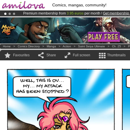
Comics, mangas, community!
Premium membership from
3.95 euros
per month !
Get membership
Already 100000
members
and 1000
comics & mangas!
.
Amilova
Kickstarter is now LIVE
!.
Home
>
Comics Directory
>
Manga
>
Action
>
Saint Seiya Ultimate
>
Ch. 25
>
P
Favourites
Share
Full screen
Thumbnails
WELL, THIS IS OV...
MY... MY ATTACK
HAS BEEN STOPPED ?