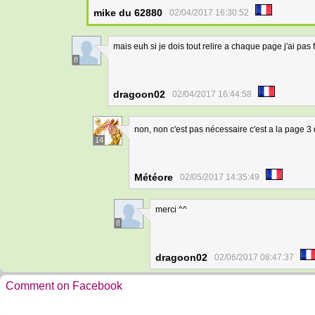
mike du 62880
02/04/2017 16:30:52
mais euh si je dois tout relire a chaque page j'ai pas f
8
dragoon02
02/04/2017 16:44:58
non, non c'est pas nécessaire c'est a la page 3 
14
Météore
02/05/2017 14:35:49
merci ^^
8
dragoon02
02/06/2017 08:47:37
Comment on Facebook