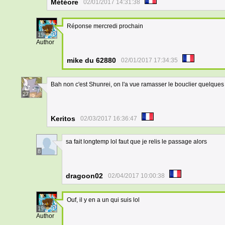
Météore
02/01/2017 14:31:38
Réponse mercredi prochain
19
Author
mike du 62880
02/01/2017 17:34:35
Bah non c'est Shunrei, on l'a vue ramasser le bouclier quelques
27
Keritos
02/03/2017 16:36:47
sa fait longtemp lol faut que je relis le passage alors
8
dragoon02
02/04/2017 10:00:38
Ouf, il y en a un qui suis lol
19
Author