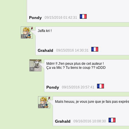
Pondy
09/15/2016 01:42:31
Jaffa kri !
23
Grahald
09/15/2016 14:30:31
Mdrrr !! J'en peux plus de cet auteur !
Ça va Mic ? Tu tiens le coup ?? xDDD
31
Pondy
09/15/2016 20:57:41
Maiis heuuu, je vous jure que je fais pas exprè
23
Grahald
09/16/2016 10:08:30