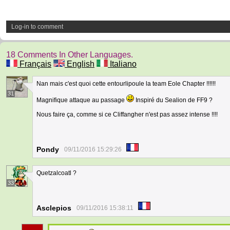
Log-in to comment
18 Comments In Other Languages.
Français
English
Italiano
Nan mais c'est quoi cette entourlipoule la team Eole Chapter !!!!!!
31
Magnifique attaque au passage
Inspiré du Sealion de FF9 ?
Nous faire ça, comme si ce Cliffangher n'est pas assez intense !!!!
Pondy
09/11/2016 15:29:26
Quetzalcoatl ?
33
Asclepios
09/11/2016 15:38:11