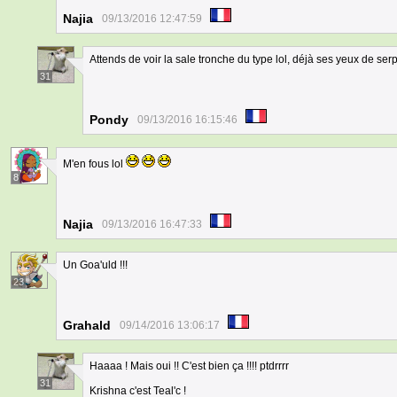
Najia
09/13/2016 12:47:59
Attends de voir la sale tronche du type lol, déjà ses yeux de serpe
31
Pondy
09/13/2016 16:15:46
M'en fous lol
8
Najia
09/13/2016 16:47:33
Un Goa'uld !!!
23
Grahald
09/14/2016 13:06:17
Haaaa ! Mais oui !! C'est bien ça !!!! ptdrrrr
31
Krishna c'est Teal'c !