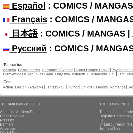
Español
: COMICS / MANGAS
Français
: COMICS / MANGA
日本語
: COMICS / MANGAS 
Русский
: COMICS / MANGA
Top comics
Amilova
Hemispheres
Chronoctis Express
Super Dragon Bros Z
Psychomant
Bienvenidos A República Gada
Only Two
Astaroth Y Bernadette
Edil
Leth Hat
Genre
Action
Design - Artworks
Fantasy - SF
Humor
Children's books
Romance
Se
THE AMILOVA PROJECT
THE COMMUNITY
About the Amilova Project
Tutorial for the reade
Press Reviews
Help the Community 
Press kit
FAQ
Banners
Virtual currency : th
Advertise
Terms of Use
Official Partners