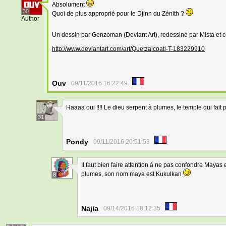
Absolument
30
Quoi de plus approprié pour le Djinn du Zénith ?
Author
Un dessin par Genzoman (Deviant Art), redessiné par Mista et co
http://www.deviantart.com/art/Quetzalcoatl-T-183229910
Ouv
09/11/2016 16:22:49
Haaaa oui !!!! Le dieu serpent à plumes, le temple qui fait
31
Pondy
09/11/2016 20:51:53
Il faut bien faire attention à ne pas confondre Mayas
plumes, son nom maya est Kukulkan
8
Najia
09/14/2016 18:12:35