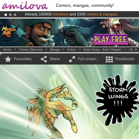
Comics, mangas, community!
Already 100000
members
and 1000
comics & mangas!
.
Premium membership from
3.95 euros
per month !
Get membership
Amilova
Kickstarter is now LIVE
!.
Home
>
Comics Directory
>
Manga
>
Action
>
Saint Seiya - Eole Chapter
>
Ch. 8
Favourites
Share
Full screen
Thumbnails
STORM
WINGS
! ! !