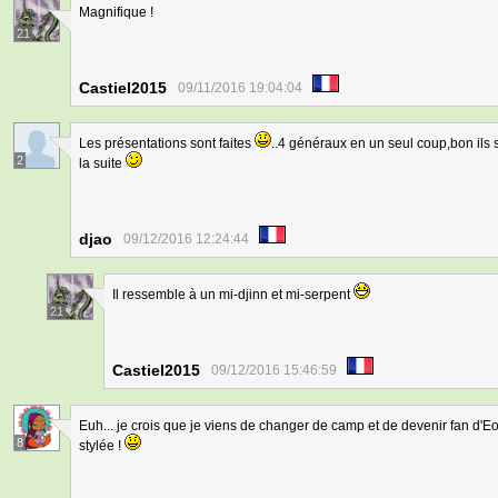
Magnifique !
21
Castiel2015
09/11/2016 19:04:04
Les présentations sont faites
..4 généraux en un seul coup,bon ils
2
la suite
djao
09/12/2016 12:24:44
Il ressemble à un mi-djinn et mi-serpent
21
Castiel2015
09/12/2016 15:46:59
Euh... je crois que je viens de changer de camp et de devenir fan d'E
8
stylée !