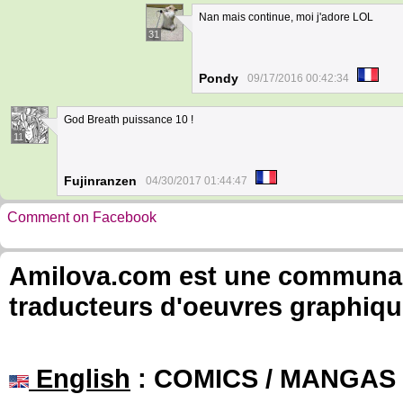
Nan mais continue, moi j'adore LOL
31
Pondy
09/17/2016 00:42:34
God Breath puissance 10 !
11
Fujinranzen
04/30/2017 01:44:47
Comment on Facebook
Amilova.com est une communauté
traducteurs d'oeuvres graphiqu
English
: COMICS / MANGAS