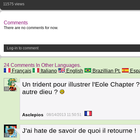
11575 views
Comments
There are no comments for now.
Log-in to comment
24 Comments In Other Languages.
Français
Italiano
English
Brazillian Pt.
Espa
Un trident pour illustrer l'Eole Chapter
33
autre dieu ?
Asclepios
08/14/2013 11:50:51
J'ai hate de savoir de quoi il retourne !
19