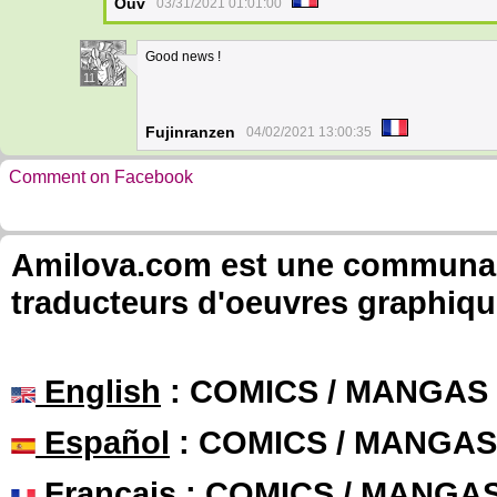
Ouv
03/31/2021 01:01:00
Good news !
11
Fujinranzen
04/02/2021 13:00:35
Comment on Facebook
Amilova.com est une communauté
traducteurs d'oeuvres graphiqu
English
: COMICS / MANGAS
Español
: COMICS / MANGAS
Français
: COMICS / MANGA