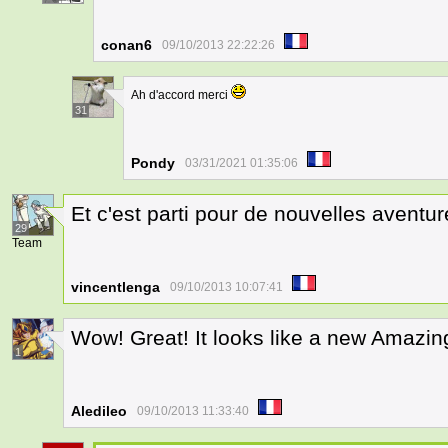
conan6
09/10/2013 22:22:26
Ah d'accord merci
31
Pondy
03/31/2021 01:35:06
Et c'est parti pour de nouvelles aventur
29
Team
vincentlenga
09/10/2013 10:07:41
Wow! Great! It looks like a new Amazi
1
Aledileo
09/10/2013 11:33:40