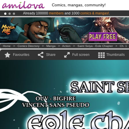
Comics, mangas, community!
Already 100000
members
and 1000
comics & mangas!
.
Premium membership from
3.95 euros
per month !
Get membership
Amilova
Kickstarter is now LIVE
!.
Home
>
Comics Directory
>
Manga
>
Action
>
Saint Seiya - Eole Chapter
>
Ch. 1
Favourites
Share
Full screen
Thumbnails