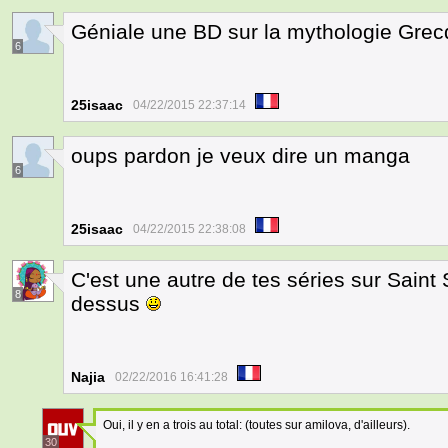
Géniale une BD sur la mythologie Gre
6
25isaac
04/22/2015 22:37:14
oups pardon je veux dire un manga
6
25isaac
04/22/2015 22:38:08
C'est une autre de tes séries sur Sain
8
dessus
Najia
02/22/2016 16:41:28
Oui, il y en a trois au total: (toutes sur amilova, d'ailleurs).
30