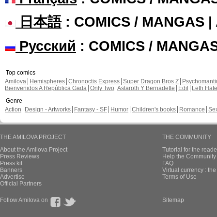
日本語
: COMICS / MANGAS 
Русский
: COMICS / MANGA
Top comics
Amilova
Hemispheres
Chronoctis Express
Super Dragon Bros Z
Psychomant
Bienvenidos A República Gada
Only Two
Astaroth Y Bernadette
Edil
Leth Hat
Genre
Action
Design - Artworks
Fantasy - SF
Humor
Children's books
Romance
Se
THE AMILOVA PROJECT
THE COMMUNITY
About the Amilova Project
Tutorial for the reade
Press Reviews
Help the Community 
Press kit
FAQ
Banners
Virtual currency : th
Advertise
Terms of Use
Official Partners
Follow Amilova on
Sitemap