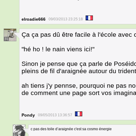
elroadie666
09/03/2013 23:25:18
Ça ça pas dû être facile à l'école ave
31
"hé ho ! le nain viens ici!"
Sinon je pense que ça parle de Poséido
pleins de fil d'araignée autour du trident
ah tiens j'y pennse, pourquoi ne pas no
de comment une page sort vos imaginati
Pondy
09/05/2013 13:36:57
c pas des toile d’araignée c'est sa cosmo énergie
22