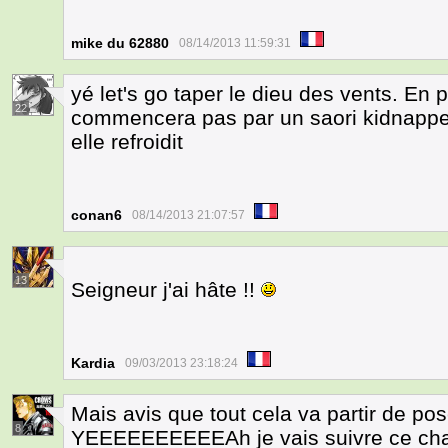
mike du 62880
08/14/2013 11:59:31
yé let's go taper le dieu des vents. En p
22
commencera pas par un saori kidnapper
elle refroidit
conan6
08/14/2013 21:07:57
13
Seigneur j'ai hâte !!
Kardia
09/03/2013 23:18:24
Mais avis que tout cela va partir de po
8
YEEEEEEEEEEAh je vais suivre ce chap