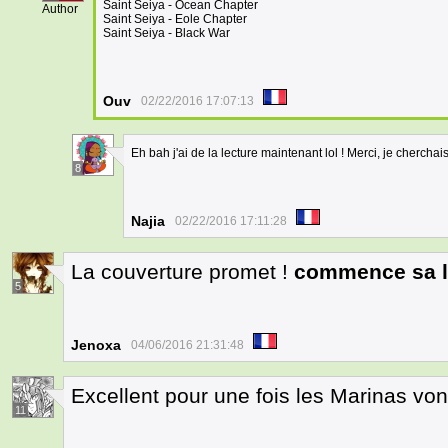
Saint Seiya - Ocean Chapter
Author
Saint Seiya - Eole Chapter
Saint Seiya - Black War
Ouv
02/22/2016 17:07:13
Eh bah j'ai de la lecture maintenant lol ! Merci, je cherchais
8
Najia
02/22/2016 17:11:28
La couverture promet !
commence sa l
5
Jenoxa
04/06/2016 21:31:48
Excellent pour une fois les Marinas vont
11