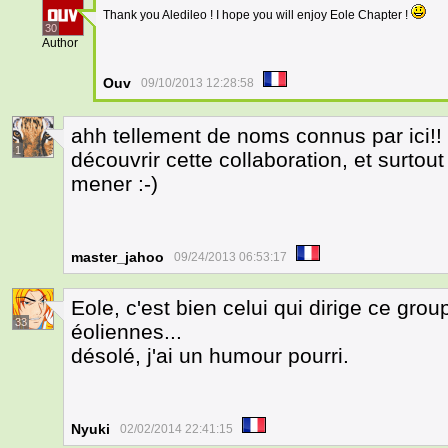
Thank you Aledileo ! I hope you will enjoy Eole Chapter !
30
Author
Ouv
09/10/2013 12:28:58
ahh tellement de noms connus par ici!! ça
1
découvrir cette collaboration, et surtou
mener :-)
master_jahoo
09/24/2013 06:53:17
Eole, c'est bien celui qui dirige ce gro
33
éoliennes...
désolé, j'ai un humour pourri.
Nyuki
02/02/2014 22:41:15