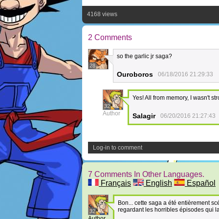
4168 views
2 Comments
so the garlic jr saga?
28
Ouroboros
06/18/2016 21:29:33
Yes! All from memory, I wasn't str
32
Author
Salagir
06/20/2016 21:27:43
Log-in to comment
7 Comments In Other Languages.
Français
English
Español
Bon... cette saga a été entièrement s
regardant les horribles épisodes qui 
32
Author