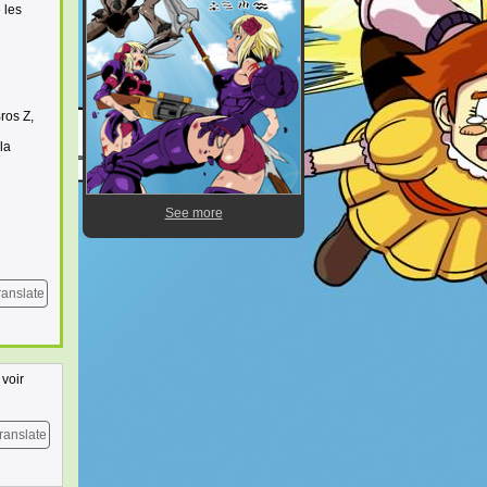
 les
ros Z,
la
See more
ranslate
 voir
ranslate