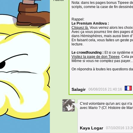
Nota: dans les pages bonus Tipeee de 
scripts, comme la case de fin dessinée
Rappel:
Le Premium Amilova :
Cliquez là.
Vous verrez alors les choix
Avec ça vous pourrez lire des pages 
dans Hémisphères, mais aussi bien d’
En faisant cela, vous faites un geste
lecture.
Le crowdfounding :
Et si ce système m
Visitez la page de don Tipeee
. Cela p
Même si vous ne comptez pas payer... 
On répondra à toutes les questions d
Salagir
06/08/2016 21:40:16
C'est volontaire qu'un arc qui n'a 
avec Mario ? (Cf. Histoire de Mar
1
Kaya Logar
07/10/2016 13:2