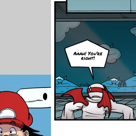
Aaah! You’re
right!