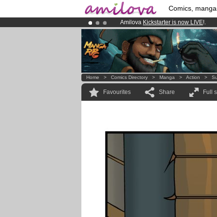
Comics, manga
Amilova
Kickstarter is now LIVE
!.
Premium membership from
3.95 eur
Already 134393
members
and 1208
Home
>
Comics Directory
>
Manga
>
Action
>
Su
Favourites
Share
Full 