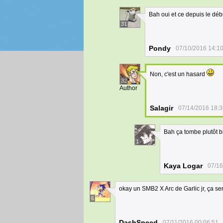
Bah oui et ce depuis le déb
31
Pondy
07/10/2016 14:1
Non, c'est un hasard
32
Author
Salagir
07/14/2016 18:3
Bah ça tombe plutôt b
1
Kaya Logar
07/16
okay un SMB2 X Arc de Garlic jr, ça sent
6
DashSpeed
07/11/2016 00:06:51