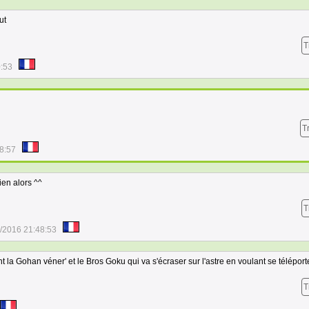
ut
T
0:53
T
8:57
ien alors ^^
T
/2016 21:48:53
 la Gohan véner' et le Bros Goku qui va s'écraser sur l'astre en voulant se téléporte
T