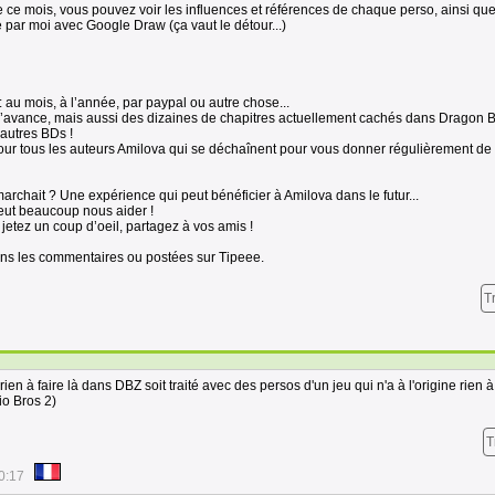
ce mois, vous pouvez voir les influences et références de chaque perso, ainsi que
 par moi avec Google Draw (ça vaut le détour...)
: au mois, à l’année, par paypal ou autre chose...
d’avance, mais aussi des dizaines de chapitres actuellement cachés dans Dragon B
autres BDs !
 pour tous les auteurs Amilova qui se déchaînent pour vous donner régulièrement de 
archait ? Une expérience qui peut bénéficier à Amilova dans le futur...
eut beaucoup nous aider !
jetez un coup d’oeil, partagez à vos amis !
ans les commentaires ou postées sur Tipeee.
T
rien à faire là dans DBZ soit traité avec des persos d'un jeu qui n'a à l'origine rien à
io Bros 2)
T
0:17