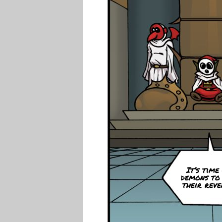
It’s time
demons to
their reve