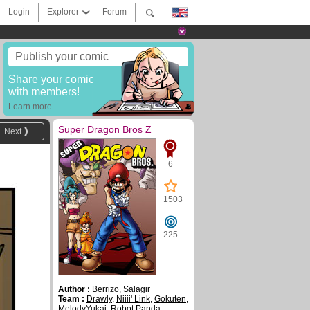
Login
Explorer
Forum
Publish your comic
Share your comic
with members!
Learn more...
Super Dragon Bros Z
Next
6
1503
225
Author :
Berrizo
,
Salagir
Team :
Drawly
,
Niiii' Link
,
Gokuten
,
MelodyYukai
,
Robot Panda