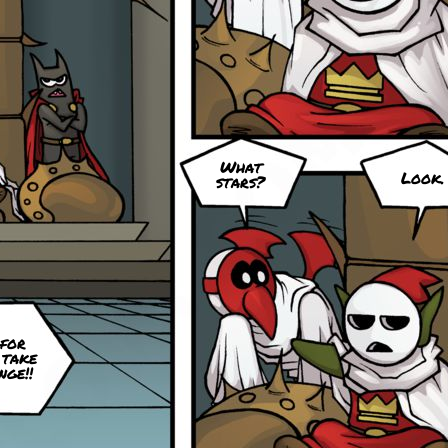
What
Look.
stars?
 for
 take
nge!!