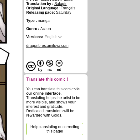
Translation by :
Salagir
Original Language:
Français
Releasing pace:
Saturday
Type :
manga
Genre :
Action
Versions:
English
dragonbros.amilova.com
by
nc
nd
Translate this comic !
You can translate this comic
via
our online interface
.
Translating helps the artist to be
more visible, and shows your
interest and gratitude.
Dedicated translators will be
rewarded with Golds.
Help translating or correcting
this page!