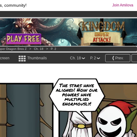
s, community!
Join Amilova
os
per month !
Get membership now
comics & mangas!
.
per Dragon Bros Z
>
Ch. 18
>
P. 2
screen
Thumbnails
Ch. 18
P. 2
Prev.
The stars have
aligned! Now our
powers have
multiplied
enormously!