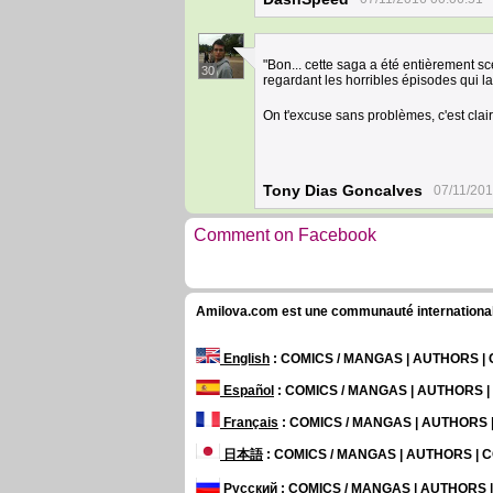
"Bon... cette saga a été entièrement sc
30
regardant les horribles épisodes qui 
On t'excuse sans problèmes, c'est cla
Tony Dias Goncalves
07/11/201
Comment on Facebook
Amilova.com est une communauté internationale 
English
: COMICS / MANGAS | AUTHORS 
Español
: COMICS / MANGAS | AUTHORS 
Français
: COMICS / MANGAS | AUTHORS
日本語
: COMICS / MANGAS | AUTHORS |
Русский
: COMICS / MANGAS | AUTHORS