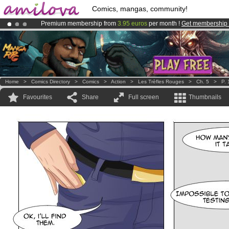
Comics, mangas, community!
Premium membership from
3.95 euros
per month !
Get membership
Amilova
Kickstarter is now LIVE
!.
Already 100000
members
and 1000
comics & mangas!
.
Home
>
Comics Directory
>
Comics
>
Action
>
Les Trèfles Rouges
>
Ch. 5
>
P. 
Favourites
Share
Full screen
Thumbnails