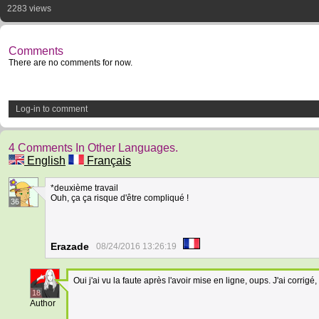
2283 views
Comments
There are no comments for now.
Log-in to comment
4 Comments In Other Languages.
English
Français
*deuxième travail
Ouh, ça ça risque d'être compliqué !
36
Erazade
08/24/2016 13:26:19
Oui j'ai vu la faute après l'avoir mise en ligne, oups. J'ai corrigé,
18
Author