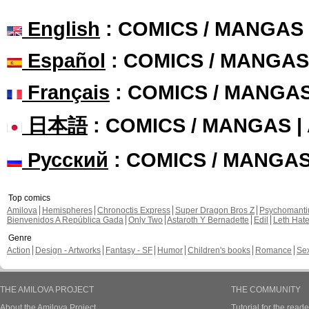
English
: COMICS / MANGAS
Español
: COMICS / MANGAS
Français
: COMICS / MANGA
日本語
: COMICS / MANGAS 
Русский
: COMICS / MANGA
Top comics
Amilova
Hemispheres
Chronoctis Express
Super Dragon Bros Z
Psychomant
Bienvenidos A República Gada
Only Two
Astaroth Y Bernadette
Edil
Leth Hat
Genre
Action
Design - Artworks
Fantasy - SF
Humor
Children's books
Romance
Se
THE AMILOVA PROJECT
THE COMMUNITY
About the Amilova Project
Tutorial for the reade