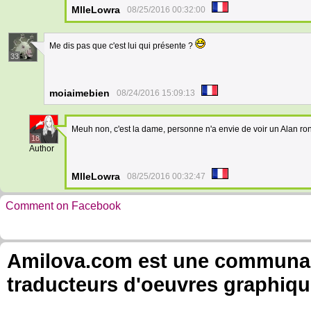
MlleLowra
08/25/2016 00:32:00
Me dis pas que c'est lui qui présente ?
33
moiaimebien
08/24/2016 15:09:13
Meuh non, c'est la dame, personne n'a envie de voir un Alan r
18
Author
MlleLowra
08/25/2016 00:32:47
Comment on Facebook
Amilova.com est une communauté
traducteurs d'oeuvres graphiqu