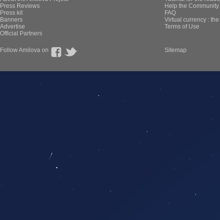
Press Reviews
Help the Community 
Press kit
FAQ
Banners
Virtual currency : th
Advertise
Terms of Use
Official Partners
Follow Amilova on
Sitemap