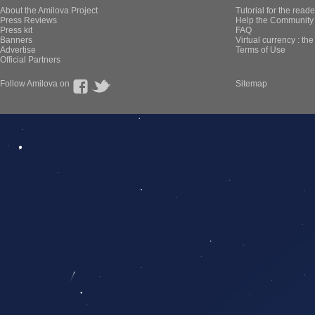
About the Amilova Project
Tutorial for the reade
Press Reviews
Help the Community 
Press kit
FAQ
Banners
Virtual currency : th
Advertise
Terms of Use
Official Partners
Follow Amilova on
Sitemap