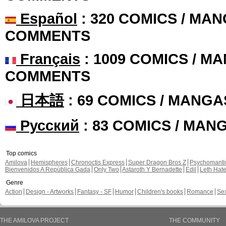
Español
: 320 COMICS / MAN
COMMENTS
Français
: 1009 COMICS / MA
COMMENTS
日本語
: 69 COMICS / MANGA
Русский
: 83 COMICS / MAN
Top comics
Amilova
Hemispheres
Chronoctis Express
Super Dragon Bros Z
Psychomant
Bienvenidos A República Gada
Only Two
Astaroth Y Bernadette
Edil
Leth Hat
Genre
Action
Design - Artworks
Fantasy - SF
Humor
Children's books
Romance
Se
THE AMILOVA PROJECT
THE COMMUNITY