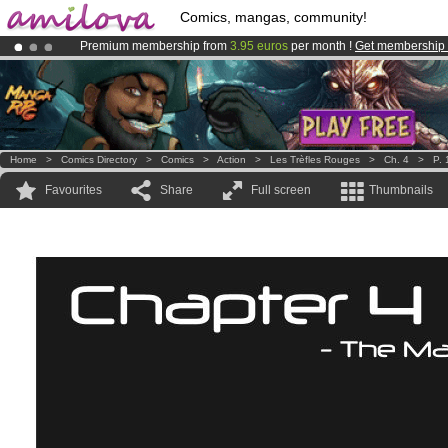
Comics, mangas, community!
Premium membership from
3.95 euros
per month !
Get membership
Already 100000
members
and 1000
comics & mangas!
.
Amilova
Kickstarter is now LIVE
!.
Home
>
Comics Directory
>
Comics
>
Action
>
Les Trèfles Rouges
>
Ch. 4
>
P. 
Favourites
Share
Full screen
Thumbnails