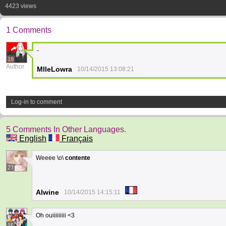
4423 views
1 Comments
-
18
Author
MlleLowra
10/14/2015 13:08:21
Log-in to comment
5 Comments In Other Languages.
English
Français
Weeee \o\
contente
27
Alwine
10/14/2015 14:15:11
Oh ouiiiiiiiii <3
16