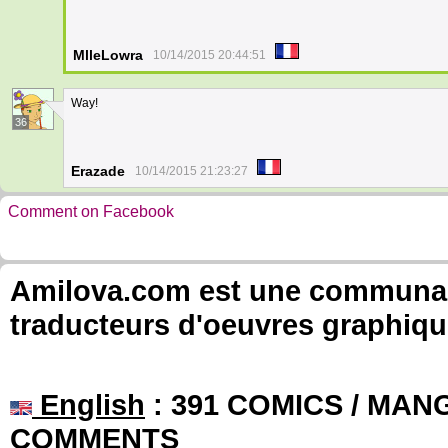
MlleLowra
10/14/2015 20:44:51
Way!
36
Erazade
10/14/2015 21:23:27
Comment on Facebook
Amilova.com est une communauté
traducteurs d'oeuvres graphiqu
English
: 391 COMICS / MANG
COMMENTS