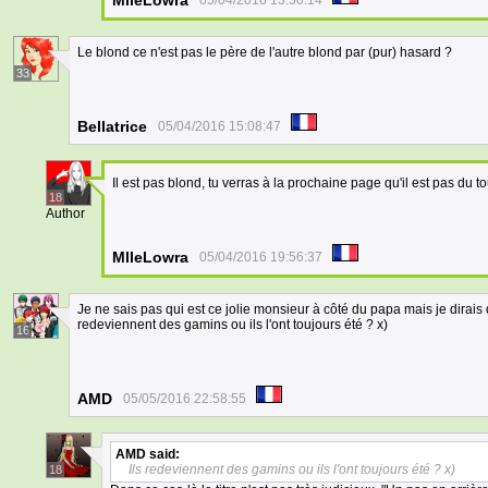
MlleLowra
05/04/2016 13:50:14
Le blond ce n'est pas le père de l'autre blond par (pur) hasard ?
33
Bellatrice
05/04/2016 15:08:47
Il est pas blond, tu verras à la prochaine page qu'il est pas du to
18
Author
MlleLowra
05/04/2016 19:56:37
Je ne sais pas qui est ce jolie monsieur à côté du papa mais je dirais
redeviennent des gamins ou ils l'ont toujours été ? x)
16
AMD
05/05/2016 22:58:55
AMD
said:
Ils redeviennent des gamins ou ils l'ont toujours été ? x)
18