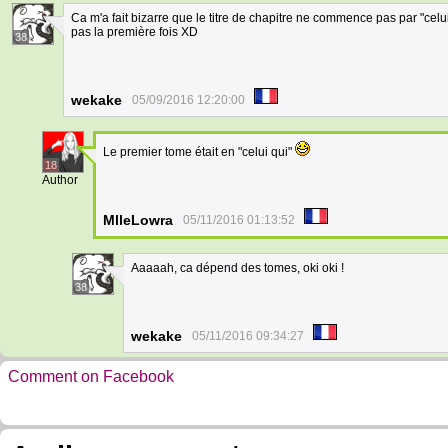
Ca m'a fait bizarre que le titre de chapitre ne commence pas par "celui qui"
pas la première fois XD
38
wekake
05/09/2016 12:20:00
Le premier tome était en "celui qui"
18
Author
MlleLowra
05/11/2016 01:13:52
Aaaaah, ca dépend des tomes, oki oki !
38
wekake
05/11/2016 09:34:27
Comment on Facebook