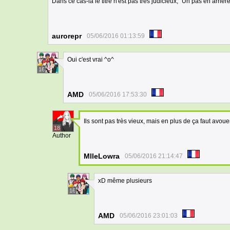
Dans ce cas-là le titre n'est pas très judicieux, "Un pas en arriè
aurorepr
05/06/2016 01:13:59
Oui c'est vrai ^o^
16
AMD
05/06/2016 17:53:30
Ils sont pas très vieux, mais en plus de ça faut avou
18
Author
MlleLowra
05/06/2016 21:14:47
xD même plusieurs
16
AMD
05/06/2016 23:01:03