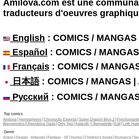
Amilova.com est une communauté
traducteurs d'oeuvres graphiqu
English
: COMICS / MANGAS
Español
: COMICS / MANGAS
Français
: COMICS / MANGA
日本語
: COMICS / MANGAS 
Русский
: COMICS / MANGA
Top comics
Amilova
Hemispheres
Chronoctis Express
Super Dragon Bros Z
Psychomant
Bienvenidos A República Gada
Only Two
Astaroth Y Bernadette
Edil
Leth Hat
Genre
Action
Design - Artworks
Fantasy - SF
Humor
Children's books
Romance
Se