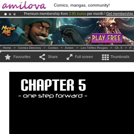
Comics, mangas, community!
Premium membership from
3.95 euros
per month !
Get membership
Amilova
Kickstarter is now LIVE
!.
Already 100000
members
and 1000
comics & mangas!
.
Home
>
Comics Directory
>
Comics
>
Action
>
Les Trèfles Rouges
>
Ch. 5
>
P. 
Favourites
Share
Full screen
Thumbnails