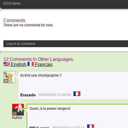
3310 views
Comments
There are no comments for now.
Log-in to comment
12 Comments In Other Languages.
English
Français
Ils font une chorégraphie ?
36
Erazade
05/04/2016 12:40:59
Ouais, à la power rangers!
18
Author