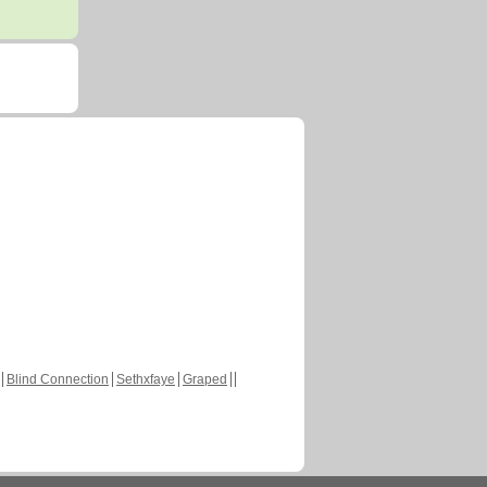
Blind Connection
Sethxfaye
Graped