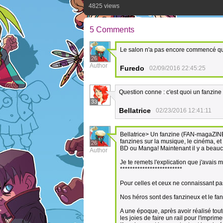
4825 views
5 Comments
Le salon n'a pas encore commencé qu
26
Author
Furedo
02/09/2016 22:45:25
Question conne : c'est quoi un fanzine
33
Bellatrice
02/23/2016 12:41:11
Bellatrice> Un fanzine (FAN-magaZINE) 
fanzines sur la musique, le cinéma, et
26
BD ou Manga! Maintenant il y a beauc
Author
Je te remets l'explication que j'avai
*************************
Pour celles et ceux ne connaissant pas 
Nos héros sont des fanzineux et le fan
A une époque, après avoir réalisé tout
les joies de faire un rail pour l'impri