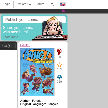
Login
Explorer
Forum
Publish your comic
Share your comic
with members!
Learn more...
B4NG!
Next
50
113
159
Author :
Furedo
Original Language:
Français