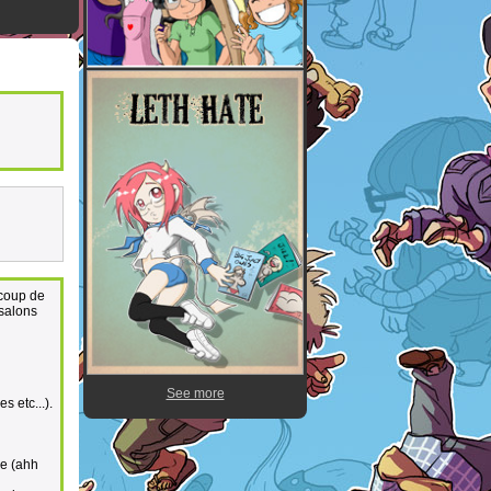
ucoup de
 salons
See more
s etc...).
ge (ahh