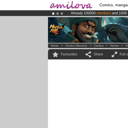
Comics, manga
Already 100000
members
and 1000
Amilova
Kickstarter is now LIVE
!.
Premium membership from
3.95 eur
Home
>
Comics Directory
>
Comics
>
Humor
>
B
Favourites
Share
Full 