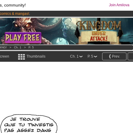
s, community!
Join Amilova
comics & mangas!
.
os
per month !
Get membership now
4NG!
>
Ch. 1
>
P. 5
screen
Thumbnails
Ch. 1
P. 5
Prev.