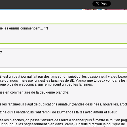
e les ennuis commencent... ^^!
 ?
est un petit journal fait par des fans sur un sujet qui les passionne, il y a eu bea
 ce qui nous intéresse ici c'est les fanzines de BD/Manga que tu peux voir dans les
oup plus de webcomics, qui remplacent un peu les fanzines.
s mise en commentaire de la deuxième planche:
les fanzines, il s'agit de publications amateur (bandes dessinées, nouvelles, article
zine qu'ils vendent, ils l'ont rempli de BD/mangas faites avec amour et sueur.
es les planches, on passait ensuite des nuits à scanner puis à mettre le tout en pa
meur pour que les pages tombent bien dans l'ordre). Ensuite direction la boutique de