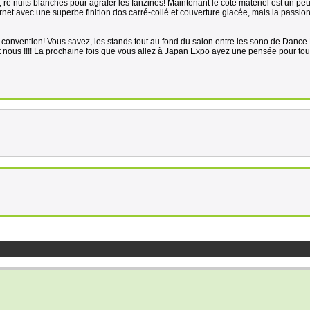
, re nuits blanches pour agrafer les fanzines! Maintenant le côté matériel est un pe
ternet avec une superbe finition dos carré-collé et couverture glacée, mais la passion
n convention! Vous savez, les stands tout au fond du salon entre les sono de Danc
est nous !!!! La prochaine fois que vous allez à Japan Expo ayez une pensée pour tou