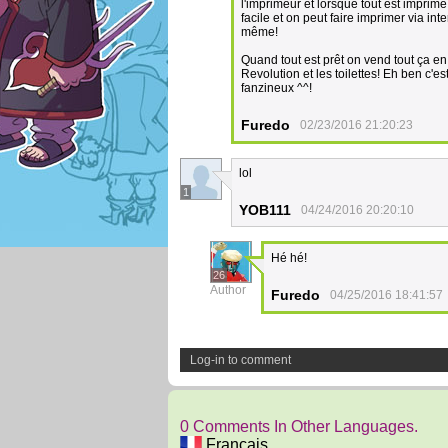
l'imprimeur et lorsque tout est imprimé
facile et on peut faire imprimer via in
même!
Quand tout est prêt on vend tout ça e
Revolution et les toilettes! Eh ben c'
fanzineux ^^!
Furedo
02/23/2016 21:20:23
lol
1
YOB111
04/24/2016 20:20:10
Hé hé!
26
Author
Furedo
04/25/2016 18:41:57
Log-in to comment
0 Comments In Other Languages.
Français