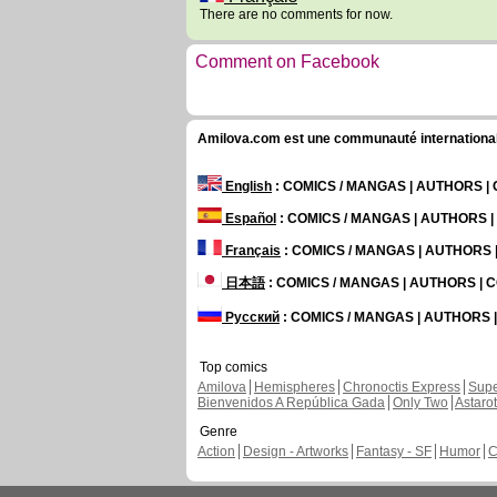
There are no comments for now.
Comment on Facebook
Amilova.com est une communauté internationale 
English
: COMICS / MANGAS | AUTHORS 
Español
: COMICS / MANGAS | AUTHORS 
Français
: COMICS / MANGAS | AUTHORS
日本語
: COMICS / MANGAS | AUTHORS |
Русский
: COMICS / MANGAS | AUTHORS
Top comics
Amilova
Hemispheres
Chronoctis Express
Supe
Bienvenidos A República Gada
Only Two
Astaro
Genre
Action
Design - Artworks
Fantasy - SF
Humor
C