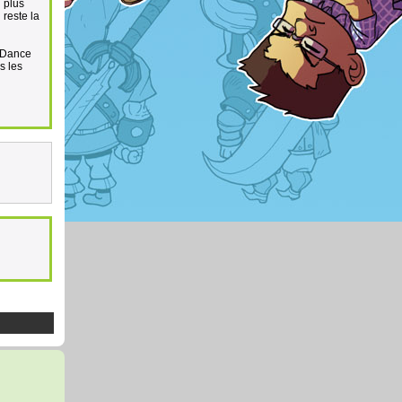
u plus
 reste la
e Dance
s les