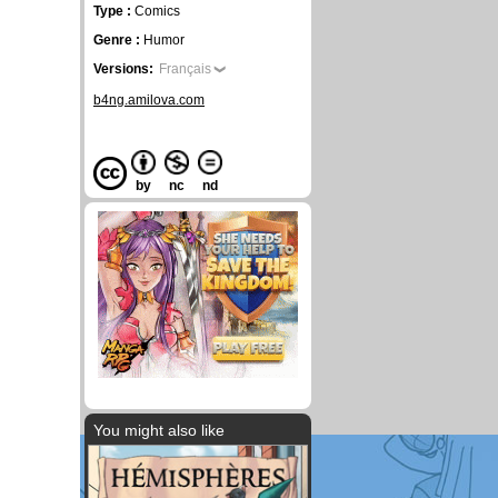
Type :
Comics
Genre :
Humor
Versions:
Français
b4ng.amilova.com
by
nc
nd
You might also like