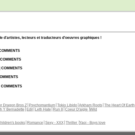
d'artistes, lecteurs et traducteurs d'oeuvres graphiques !
| COMMENTS
| COMMENTS
 | COMMENTS
 COMMENTS
 | COMMENTS
r Dragon Bros Z
Psychomantium
Tokio Libido
Arkham Roots
The Heart Of Earth
th Y Bernadette
Edil
Leth Hate
Run 8
Coeur D'aigle
Wild
hildren's books
Romance
Sexy - XXX
Thriller
Yaoi - Boys love