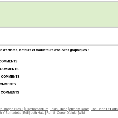
d'artistes, lecteurs et traducteurs d'oeuvres graphiques !
| COMMENTS
| COMMENTS
 | COMMENTS
 COMMENTS
 | COMMENTS
r Dragon Bros Z
Psychomantium
Tokio Libido
Arkham Roots
The Heart Of Earth
th Y Bernadette
Edil
Leth Hate
Run 8
Coeur D'aigle
Wild