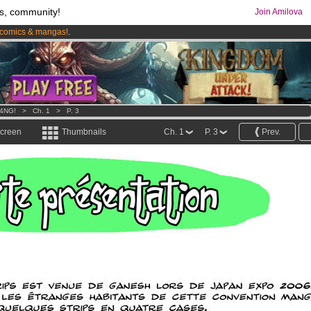
s, community!
Join Amilova
comics & mangas!
.
os
per month !
Get membership now
4NG!
>
Ch. 1
>
P. 3
screen
Thumbnails
Ch. 1
P. 3
Prev.