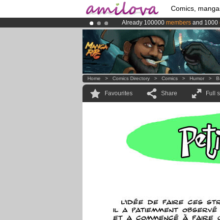
Comics, manga
Already 100000
members
and 1000
Amilova
Kickstarter is now LIVE
!.
Premium membership from
3.95 eur
Home
>
Comics Directory
>
Comics
>
Humor
>
B
Favourites
Share
Full 