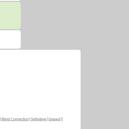
Blind Connection
Sethxfaye
Graped