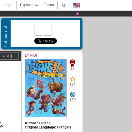
Login
Explorer
Forum
Follow us!
B4NG!
Next
50
113
159
Author :
Furedo
Original Language:
Français