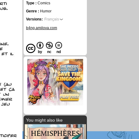
Type :
Comics
Genre :
Humor
Versions:
Français
b4ng.amilova.com
by
nc
nd
You might also like