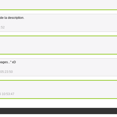
de la description.
0:52
 pages..." xD
 05:23:50
6 10:53:47