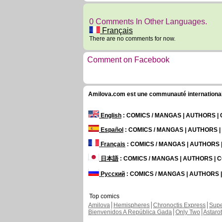
0 Comments In Other Languages.
Français
There are no comments for now.
Comment on Facebook
Amilova.com est une communauté internationale 
English
: COMICS / MANGAS | AUTHORS 
Español
: COMICS / MANGAS | AUTHORS 
Français
: COMICS / MANGAS | AUTHORS
日本語
: COMICS / MANGAS | AUTHORS |
Русский
: COMICS / MANGAS | AUTHORS
Top comics
Amilova
Hemispheres
Chronoctis Express
Supe
Bienvenidos A República Gada
Only Two
Astaro