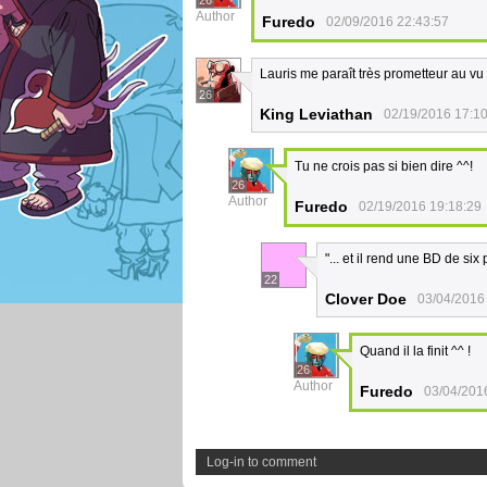
26
Author
Furedo
02/09/2016 22:43:57
Lauris me paraît très prometteur au vu 
26
King Leviathan
02/19/2016 17:1
Tu ne crois pas si bien dire ^^!
26
Author
Furedo
02/19/2016 19:18:29
"... et il rend une BD de six
22
Clover Doe
03/04/2016
Quand il la finit ^^ !
26
Author
Furedo
03/04/201
Log-in to comment