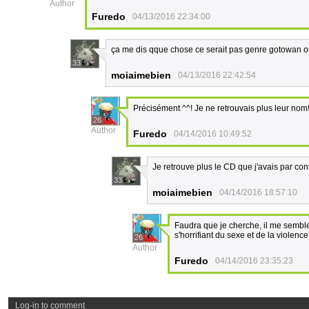
Author
Furedo
04/13/2016 22:34:00
ça me dis qque chose ce serait pas genre gotowan ou
33
moiaimebien
04/13/2016 22:42:54
Précisément ^^! Je ne retrouvais plus leur nom
26
Author
Furedo
04/14/2016 10:49:52
Je retrouve plus le CD que j'avais par cont
33
moiaimebien
04/14/2016 18:57:10
Faudra que je cherche, il me semble 
s'horrifiant du sexe et de la viole
26
Author
Furedo
04/14/2016 23:35:23
Log-in to comment