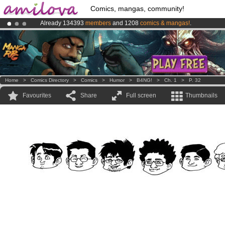
Comics, mangas, community!
Already 134393
members
and 1208
comics & mangas!
.
Amilova
Kickstarter is now LIVE
!.
Premium membership from
3.95 euros
per month !
Get membership
Home
>
Comics Directory
>
Comics
>
Humor
>
B4NG!
>
Ch. 1
>
P. 32
Favourites
Share
Full screen
Thumbnails