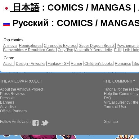
日本語
: COMICS / MANGAS 
Русский
: COMICS / MANGA
Top comics
Amilova
Hemispheres
Chronoctis Express
Super Dragon Bros Z
Psychomant
Bienvenidos A República Gada
Only Two
Astaroth Y Bernadette
Edil
Leth Hat
Genre
Action
Design - Artworks
Fantasy - SF
Humor
Children's books
Romance
Se
THE AMILOVA PROJECT
THE COMMUNITY
About the Amilova Project
Tutorial for the reade
Press Reviews
Help the Community 
Press kit
FAQ
Banners
Virtual currency : th
Advertise
Terms of Use
Official Partners
Follow Amilova on
Sitemap