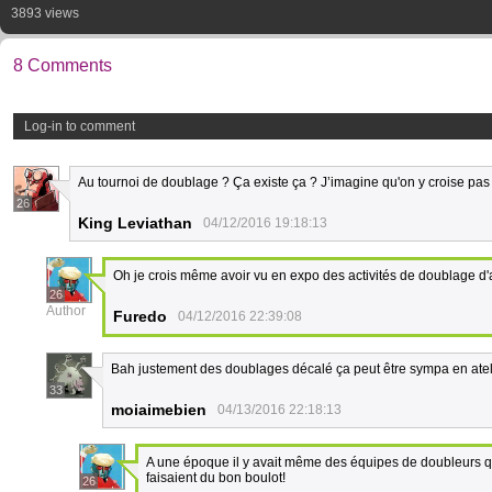
3893 views
8 Comments
Log-in to comment
Au tournoi de doublage ? Ça existe ça ? J’imagine qu'on y croise pas 
26
King Leviathan
04/12/2016 19:18:13
Oh je crois même avoir vu en expo des activités de doublage d
26
Author
Furedo
04/12/2016 22:39:08
Bah justement des doublages décalé ça peut être sympa en atel
33
moiaimebien
04/13/2016 22:18:13
A une époque il y avait même des équipes de doubleurs qui
faisaient du bon boulot!
26