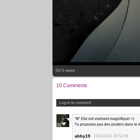
5573 views
10 Comments
Log-in to comment
*
0
* Elle est vraiment magnifique! =)
Tu proposes pas des posters dans l
31
abby19
10/11/2011 19:52:38