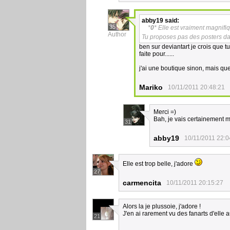
abby19
said:
35
*
0
* Elle est vraiment magnifiq
Author
Tu proposes pas des posters 
ben sur deviantart je crois que tu
faite pour......
j'ai une boutique sinon, mais que
Mariko
10/11/2011 20:48:21
Merci =)
Bah, je vais certainement m
31
abby19
10/11/2011 22:0
Elle est trop belle, j'adore
27
carmencita
10/11/2011 20:15:27
Alors la je plussoie, j'adore !
J'en ai rarement vu des fanarts d'elle a
21