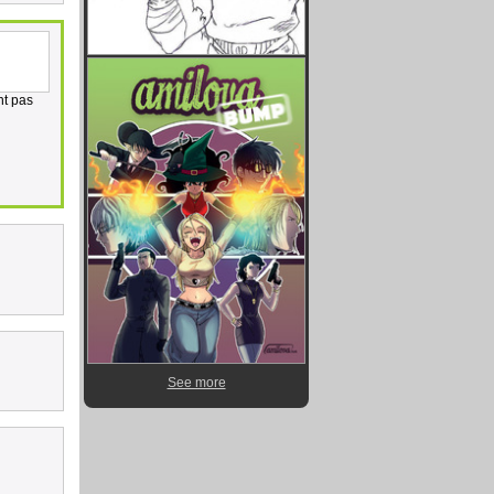
nt pas
See more