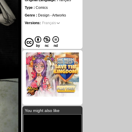
Original Language:
Français
Type :
Comics
Genre :
Design - Artworks
Versions:
Français
by
nc
nd
You might also like