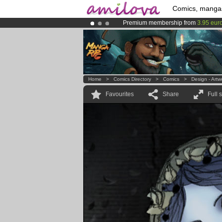
Comics, manga
Premium membership from
3.95 eur
Amilova
Kickstarter is now LIVE
!.
Already 100000
members
and 1000
Home
>
Comics Directory
>
Comics
>
Design - Artw
Favourites
Share
Full 