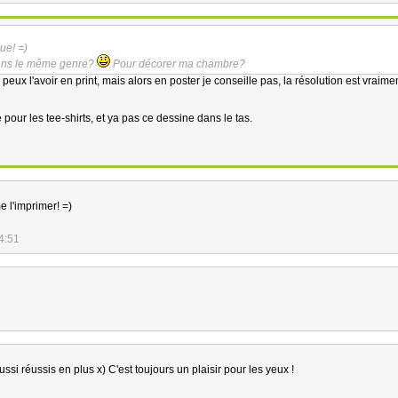
ue! =)
dans le même genre?
Pour décorer ma chambre?
 peux l'avoir en print, mais alors en poster je conseille pas, la résolution est vraime
 pour les tee-shirts, et ya pas ce dessine dans le tas.
e l'imprimer! =)
4:51
ussi réussis en plus x) C'est toujours un plaisir pour les yeux !