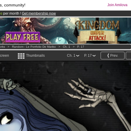
s, community!
Join Amilova
os
per month !
Get membership now
comics & mangas!
.
orks
>
Random - Le Portfolio De Mariko
>
Ch. 1
>
P. 17
screen
Thumbnails
Ch. 1
P. 17
Prev.