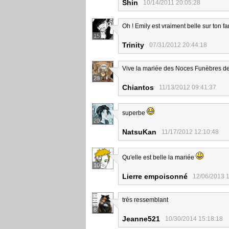
Shin
10/14/2011 20:05:28
Oh ! Emily est vraiment belle sur ton fa
15
Trinity
07/31/2012 20:44:18
Vive la mariée des Noces Funèbres de
28
Chiantos
11/13/2012 09:41:37
superbe
20
NatsuKan
11/17/2012 12:10:48
Qu'elle est belle la mariée
10
Lierre empoisonné
12/06/2013 
très ressemblant
8
Jeanne521
10/30/2014 15:18:18