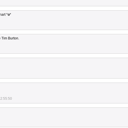
nart *
o
*
 Tim Burton.
12:55:50