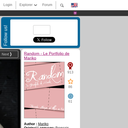
Login
Explorer
Forum
Follow us!
Random - Le Portfolio de
Next
Mariko
913
86
61
Author :
Mariko