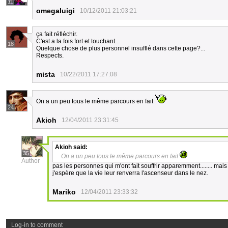
11
omegaluigi
10/12/2011 21:03:21
ça fait réfléchir.
C'est a la fois fort et touchant...
18
Quelque chose de plus personnel insufflé dans cette page?...
Respects.
mista
10/22/2011 17:27:08
On a un peu tous le même parcours en fait
24
Akioh
12/04/2011 23:31:45
Akioh
said:
35
On a un peu tous le même parcours en fait
Author
pas les personnes qui m'ont fait souffrir apparemment........ ma
j'espère que la vie leur renverra l'ascenseur dans le nez.
Mariko
12/04/2011 23:33:32
Log-in to comment