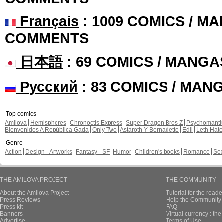
Français
: 1009 COMICS / MA
COMMENTS
日本語
: 69 COMICS / MANGA
Русский
: 83 COMICS / MAN
Top comics
Amilova
Hemispheres
Chronoctis Express
Super Dragon Bros Z
Psychomant
Bienvenidos A República Gada
Only Two
Astaroth Y Bernadette
Edil
Leth Hat
Genre
Action
Design - Artworks
Fantasy - SF
Humor
Children's books
Romance
Se
THE AMILOVA PROJECT
THE COMMUNITY
About the Amilova Project
Tutorial for the reade
Press Reviews
Help the Community 
Press kit
FAQ
Banners
Virtual currency : th
Advertise
Terms of Use