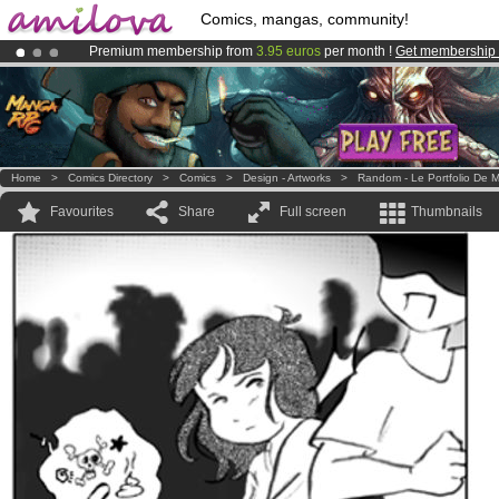
Comics, mangas, community!
Premium membership from
3.95 euros
per month !
Get membership
Already 100000
members
and 1000
comics & mangas!
.
Amilova
Kickstarter is now LIVE
!.
Home
>
Comics Directory
>
Comics
>
Design - Artworks
>
Random - Le Portfolio De M
Favourites
Share
Full screen
Thumbnails