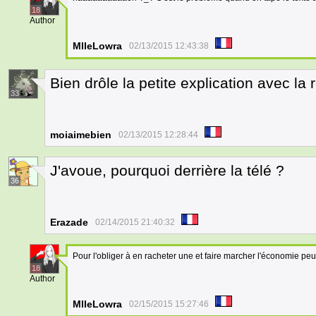
18
Author
MlleLowra
02/13/2015 12:43:38
Bien drôle la petite explication avec la 
33
moiaimebien
02/13/2015 12:28:44
J'avoue, pourquoi derrière la télé ?
36
Erazade
02/14/2015 21:40:32
Pour l'obliger à en racheter une et faire marcher l'économie peut-
18
Author
MlleLowra
02/15/2015 15:27:46