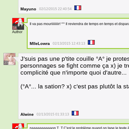
Mayuno
02/12/2015 22:40:54
Il va pas mouriiiiiiiir! ^^ Il reviendra de temps en temps et dispara
18
Author
MlleLowra
02/13/2015 12:43:13
J'suis pas une p'tite couille °A° je prot
27
personnages se fight comme ça x) je tr
complicité que n'importe quoi d'autre...
(°A°... la sation? x) c'est pas plutôt la s
Alwine
02/13/2015 01:33:13
naaaaaaaaaaon T_T C'est le problème quand on tape le texte à 2h