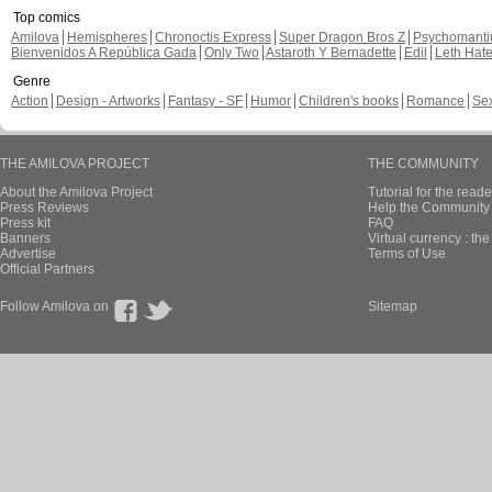
Top comics
Amilova
Hemispheres
Chronoctis Express
Super Dragon Bros Z
Psychomant
Bienvenidos A República Gada
Only Two
Astaroth Y Bernadette
Edil
Leth Hat
Genre
Action
Design - Artworks
Fantasy - SF
Humor
Children's books
Romance
Se
THE AMILOVA PROJECT
THE COMMUNITY
About the Amilova Project
Tutorial for the reade
Press Reviews
Help the Community 
Press kit
FAQ
Banners
Virtual currency : th
Advertise
Terms of Use
Official Partners
Follow Amilova on
Sitemap