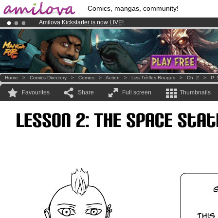
Comics, mangas, community!
Amilova
Kickstarter is now LIVE
!.
Already 100000
members
and 1000
comics & mangas!
.
Premium membership from
3.95 euros
per month !
Get membership
Home
>
Comics Directory
>
Comics
>
Action
>
Les Trèfles Rouges
>
Ch. 2
>
P. 
Favourites
Share
Full screen
Thumbnails