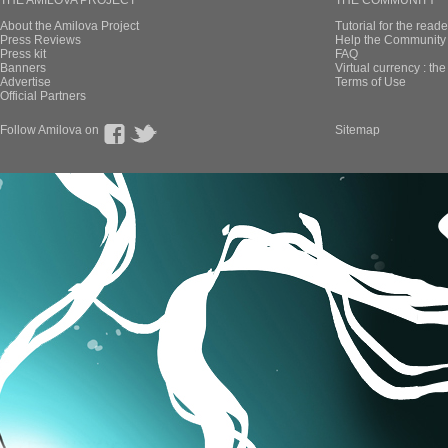
THE AMILOVA PROJECT
THE COMMUNITY
About the Amilova Project
Tutorial for the reade
Press Reviews
Help the Community 
Press kit
FAQ
Banners
Virtual currency : th
Advertise
Terms of Use
Official Partners
Follow Amilova on
Sitemap