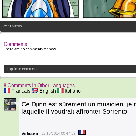
3521 views
Comments
There are no comments for now.
Log-in to comment
8 Comments In Other Languages.
Français
English
Italiano
Ce Djinn est sûrement un musicien, je n
32
laquelle il voudrait affronter Sorrento.
Volcano
12/10/2014 00:44:53