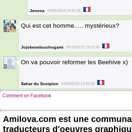
Jenoxa
04/06/2016 23:31:06
Qui est cet homme..... mystérieux?
2
Jojokenelouchogami
06/15/2015 19:01:50
On va pouvoir reformer les Beehive x)
6
Sahar du Scorpion
03/09/2020 13:55:06
Comment on Facebook
Amilova.com est une communauté
traducteurs d'oeuvres graphiqu