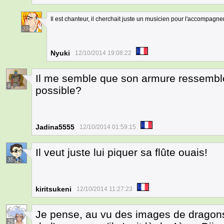
Il est chanteur, il cherchait juste un musicien pour l'accompagner.
33
Nyuki
12/10/2014 19:08:22
Il me semble que son armure ressemble 
8
possible?
Jadina5555
12/10/2014 01:59:15
Il veut juste lui piquer sa flûte ouais!
35
kiritsukeni
12/10/2014 11:27:23
Je pense, au vu des images de dragons 
25