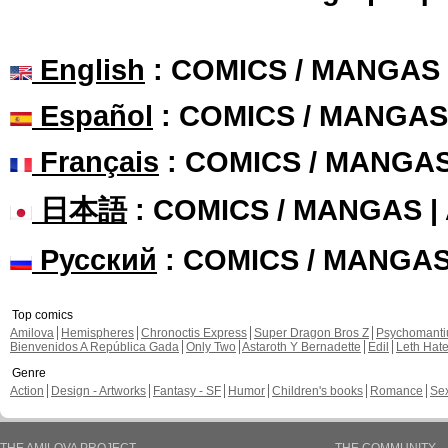
English
: COMICS / MANGAS
Español
: COMICS / MANGAS
Français
: COMICS / MANGA
日本語
: COMICS / MANGAS 
Русский
: COMICS / MANGA
Top comics
Amilova
Hemispheres
Chronoctis Express
Super Dragon Bros Z
Psychomant
Bienvenidos A República Gada
Only Two
Astaroth Y Bernadette
Edil
Leth Hat
Genre
Action
Design - Artworks
Fantasy - SF
Humor
Children's books
Romance
Se