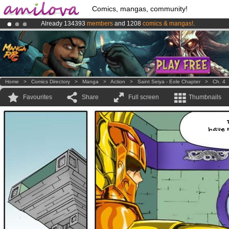
Comics, mangas, community!
Already 134393
members
and 1208
comics & mangas!
.
Amilova
Kickstarter is now LIVE
!.
Premium membership from
3.95 euros
per month !
Get membership
Home
>
Comics Directory
>
Manga
>
Action
>
Saint Seiya - Eole Chapter
>
Ch. 4
Favourites
Share
Full screen
Thumbnails
have n