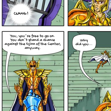
CLANG !
You, you´re free to go on.
You don´t stand a chance
Why
against the Djinn of the Center,
did you...
anyway.