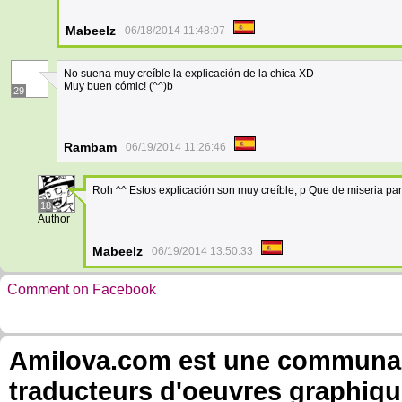
Mabeelz
06/18/2014 11:48:07
No suena muy creíble la explicación de la chica XD
Muy buen cómic! (^^)b
29
Rambam
06/19/2014 11:26:46
Roh ^^ Estos explicación son muy creíble; p Que de miseria par
18
Author
Mabeelz
06/19/2014 13:50:33
Comment on Facebook
Amilova.com est une communauté
traducteurs d'oeuvres graphiqu