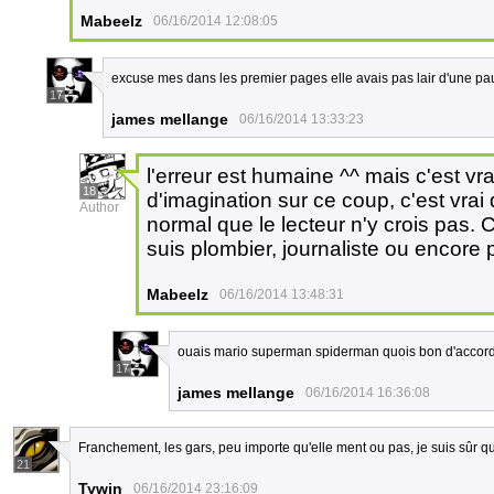
Mabeelz
06/16/2014 12:08:05
excuse mes dans les premier pages elle avais pas lair d'une pa
17
james mellange
06/16/2014 13:33:23
l'erreur est humaine ^^ mais c'est v
18
d'imagination sur ce coup, c'est vrai
Author
normal que le lecteur n'y crois pas. 
suis plombier, journaliste ou encore 
Mabeelz
06/16/2014 13:48:31
ouais mario superman spiderman quois bon d'accord
17
james mellange
06/16/2014 16:36:08
Franchement, les gars, peu importe qu'elle ment ou pas, je suis sûr q
21
Tywin
06/16/2014 23:16:09