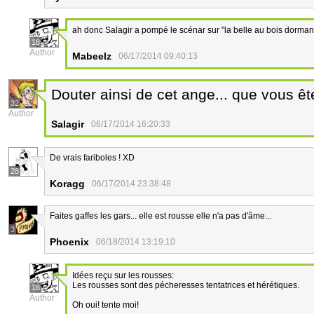
ah donc Salagir a pompé le scénar sur "la belle au bois dormant" ^
18
Author
Mabeelz
06/17/2014 09:40:13
Douter ainsi de cet ange... que vous ê
32
Author
Salagir
06/17/2014 16:20:33
De vrais fariboles ! XD
28
Koragg
06/17/2014 23:38:48
Faites gaffes les gars... elle est rousse elle n'a pas d'âme...
3
Phoenix
06/18/2014 13:19:10
Idées reçu sur les rousses:
Les rousses sont des pécheresses tentatrices et hérétiques.
18
Author
Oh oui! tente moi!