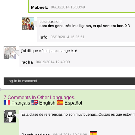
Mabeelz
06/18/2014 15:30:49
Les roux sont...
sont des gens très intelligents, et qui sentent bon.
XD
29
lufo
06/19/2014 16:26:51
j'ai dit que c’était pas un ange è_é
24
racha
06/19/2014 12:49:09
Log-in to comment
7 Comments In Other Languages.
Français
English
Español
Esta clase de referencias no son muy buenas...Quizás es que estoy mu
30