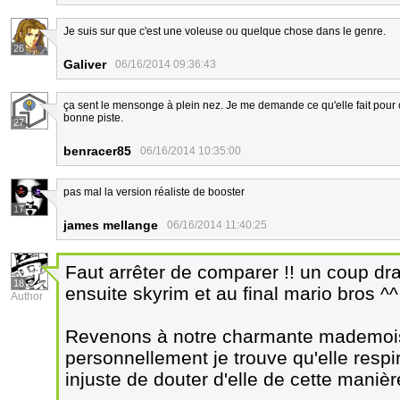
Je suis sur que c'est une voleuse ou quelque chose dans le genre.
26
Galiver
06/16/2014 09:36:43
ça sent le mensonge à plein nez. Je me demande ce qu'elle fait pour 
bonne piste.
27
benracer85
06/16/2014 10:35:00
pas mal la version réaliste de booster
17
james mellange
06/16/2014 11:40:25
Faut arrêter de comparer !! un coup dr
18
ensuite skyrim et au final mario bros ^^
Author
Revenons à notre charmante mademois
personnellement je trouve qu'elle respi
injuste de douter d'elle de cette manière