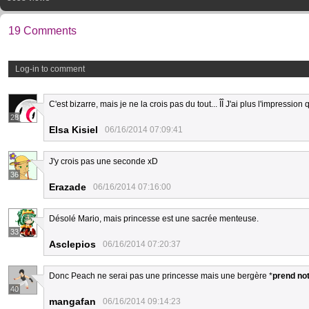
19 Comments
Log-in to comment
C'est bizarre, mais je ne la crois pas du tout... ÎÎ J'ai plus l'impressio
28
Elsa Kisiel
06/16/2014 07:09:41
J'y crois pas une seconde xD
36
Erazade
06/16/2014 07:16:00
Désolé Mario, mais princesse est une sacrée menteuse.
33
Asclepios
06/16/2014 07:20:37
Donc Peach ne serai pas une princesse mais une bergère *
prend no
40
mangafan
06/16/2014 09:14:23