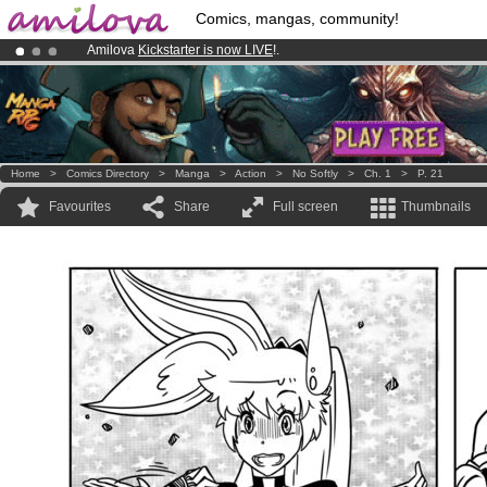
Comics, mangas, community!
Amilova
Kickstarter is now LIVE
!.
Already 134393
members
and 1208
comics & mangas!
.
Premium membership from
3.95 euros
per month !
Get membership
Home
>
Comics Directory
>
Manga
>
Action
>
No Softly
>
Ch. 1
>
P. 21
Favourites
Share
Full screen
Thumbnails