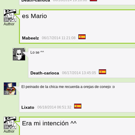
Death-carioca
06/16/2014 19:16:08
es Mario
18
Author
Mabeelz
06/17/2014 11:21:08
Lo se ^^
30
Death-carioca
06/17/2014 13:45:05
El peinado de la chica me recuerda a orejas de conejo :o
25
Lixato
06/18/2014 06:51:32
Era mi intención ^^
18
Author