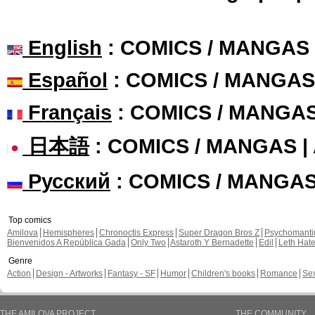
English
: COMICS / MANGAS
Español
: COMICS / MANGAS
Français
: COMICS / MANGA
日本語
: COMICS / MANGAS 
Русский
: COMICS / MANGA
Top comics
Amilova
Hemispheres
Chronoctis Express
Super Dragon Bros Z
Psychomant
Bienvenidos A República Gada
Only Two
Astaroth Y Bernadette
Edil
Leth Hat
Genre
Action
Design - Artworks
Fantasy - SF
Humor
Children's books
Romance
Se
THE AMILOVA PROJECT
THE COMMUNITY