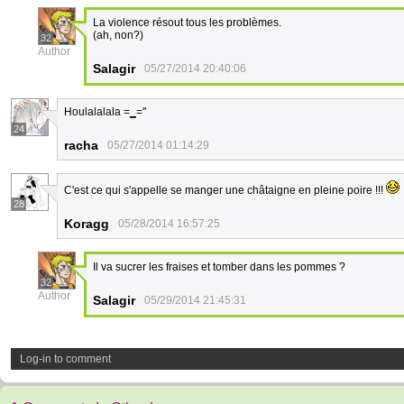
La violence résout tous les problèmes.
(ah, non?)
32
Author
Salagir
05/27/2014 20:40:06
Houlalalala =
_
="
24
racha
05/27/2014 01:14:29
C'est ce qui s'appelle se manger une châtaigne en pleine poire !!!
28
Koragg
05/28/2014 16:57:25
Il va sucrer les fraises et tomber dans les pommes ?
32
Author
Salagir
05/29/2014 21:45:31
Log-in to comment