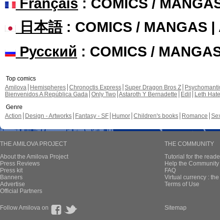
Français
: COMICS / MANGA
日本語
: COMICS / MANGAS 
Русский
: COMICS / MANGA
Top comics
Amilova
Hemispheres
Chronoctis Express
Super Dragon Bros Z
Psychomant
Bienvenidos A República Gada
Only Two
Astaroth Y Bernadette
Edil
Leth Hat
Genre
Action
Design - Artworks
Fantasy - SF
Humor
Children's books
Romance
Se
THE AMILOVA PROJECT
THE COMMUNITY
About the Amilova Project
Tutorial for the reade
Press Reviews
Help the Community 
Press kit
FAQ
Banners
Virtual currency : th
Advertise
Terms of Use
Official Partners
Follow Amilova on
Sitemap