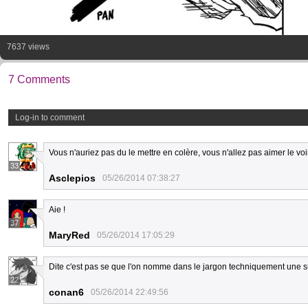
7637 views
7 Comments
Log-in to comment
Vous n'auriez pas du le mettre en colère, vous n'allez pas aimer le voi
33
Asclepios
05/26/2014 07:38:27
Aie !
37
MaryRed
05/26/2014 17:05:29
Dite c'est pas se que l'on nomme dans le jargon techniquement une 
22
conan6
05/26/2014 22:49:56