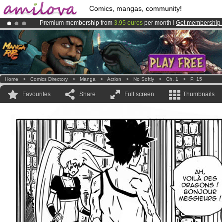
Comics, mangas, community!
Premium membership from
3.95 euros
per month !
Get membership
Amilova
Kickstarter is now LIVE
!.
Already 100000
members
and 1000
comics & mangas!
.
Home
>
Comics Directory
>
Manga
>
Action
>
No Softly
>
Ch. 1
>
P. 15
Favourites
Share
Full screen
Thumbnails