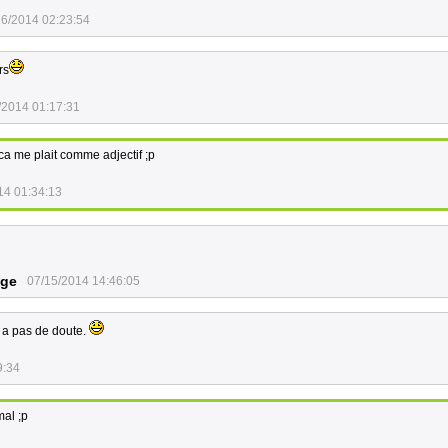
16/2014 02:23:54
rs
/2014 01:17:31
 ca me plait comme adjectif ;p
14 01:34:13
nge
07/15/2014 14:46:05
y a pas de doute.
9:34
mal ;p