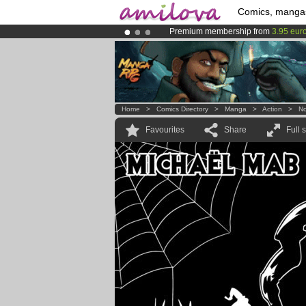
Comics, manga
Premium membership from
3.95 eur
Already 100000
members
and 1000
Amilova
Kickstarter is now LIVE
!.
Home
>
Comics Directory
>
Manga
>
Action
>
No
Favourites
Share
Full 