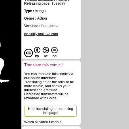
Releasing pace:
Tuesday
Type :
manga
Genre :
Action
Versions:
Français
no-softly.amilova.com
by
nc
nd
Translate this comic !
You can translate this comic
via
our online interface
.
Translating helps the artist to be
more visible, and shows your
interest and gratitude.
Dedicated translators will be
rewarded with Golds.
Help translating or correcting
this page!
Watch all video tutorials