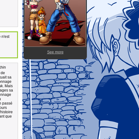
 n'est
See more
khin
 de
uait sa
sonnage
ak. Mais
nages sa
sonnage
u
on passé
ours
histoire
ant que