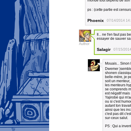
monde tout dépend de son in
ps : (cette partie est censu
Phoenix
07/14/2014 14
Il... ne t'en faut pas 
essayer de sauver sa 
32
Author
Salagir
07/15/2014
Mouais... Sinon 
Dwemer )semble a
3
shonen classique
belle-mère, je p
soit un menteur
les menteurs hy
se comprends mai
est négatif mais
Yajirobé qui m'a
ou si c'est hum
autant ton travai
ainsi que les i
c'est pas dit c'e
sur-ceux salut.
PS : Qui a inven