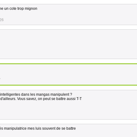
nne un cote trop mignon
:26
7
t intelligentes dans les mangas manipulent ?
'ailleurs. Vous savez, on peut se battre aussi T-T
ès manipulatrice mes luis souvent de se battre