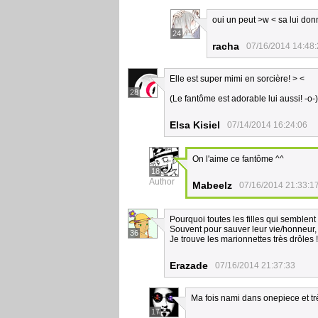
oui un peut >w < sa lui do
24
racha
07/16/2014 14:48
Elle est super mimi en sorcière! > <
28
(Le fantôme est adorable lui aussi! -o-)
Elsa Kisiel
07/14/2014 16:24:06
On l'aime ce fantôme ^^
18
Author
Mabeelz
07/16/2014 21:33:1
Pourquoi toutes les filles qui semblen
Souvent pour sauver leur vie/honneur, d
36
Je trouve les marionnettes très drôles !
Erazade
07/16/2014 21:37:33
Ma fois nami dans onepiece et tr
17