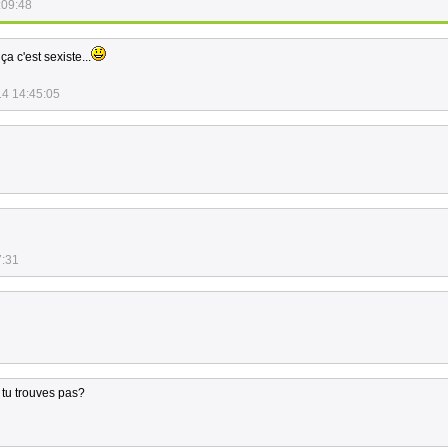
:09:48
a c'est sexiste...
14 14:45:05
7:31
 tu trouves pas?