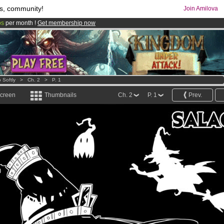
s, community!
Join Amilova
os
per month !
Get membership now
comics & mangas!
.
 Softly
>
Ch. 2
>
P. 1
screen
Thumbnails
Ch. 2
P. 1
Prev.