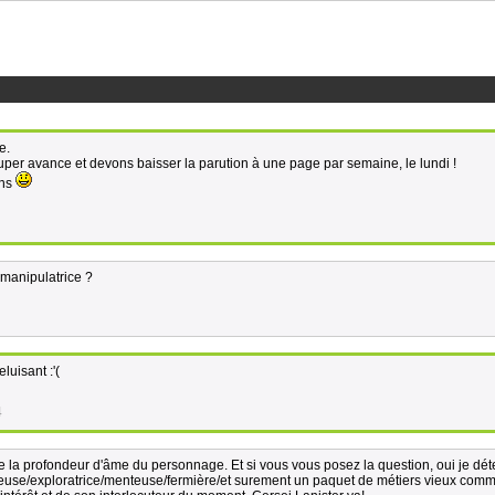
e.
per avance et devons baisser la parution à une page par semaine, le lundi !
ens
manipulatrice ?
luisant :'(
4
ute la profondeur d'âme du personnage. Et si vous vous posez la question, oui je dét
use/exploratrice/menteuse/fermière/et surement un paquet de métiers vieux comm