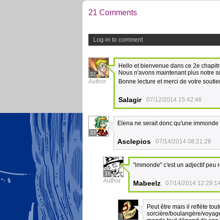
21 Comments
Log-in to comment
Hello et bienvenue dans ce 2e chapitr
Nous n'avons maintenant plus notre su
32
Author
Bonne lecture et merci de votre souti
Salagir
07/12/2014 15:42:46
Elena ne serait donc qu'une immonde 
33
Asclepios
07/14/2014 08:21:28
"immonde" c'est un adjectif peu re
18
Author
Mabeelz
07/14/2014 12:29:1
Peut être mais il reflète to
sorcière/boulangère/voyage
3