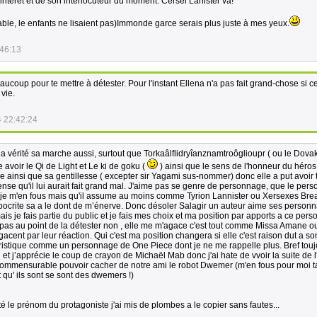
térêt et de son interlocuteur du moment. Cersei Lanister va!
rable, le enfants ne lisaient pas)Immonde garce serais plus juste à mes yeux.
:46:13
beaucoup pour te mettre à détester. Pour l'instant Ellena n'a pas fait grand-chose si ce
vie.
 22:42:24
la vérité sa marche aussi, surtout que Torkaâlflidryîanznamtroôglioupr ( ou le Dova
voir le Qi de Light et Le ki de goku (
) ainsi que le sens de l'honneur du héros
 ainsi que sa gentillesse ( excepter sir Yagami sus-nommer) donc elle a put avoir t
ense qu'il lui aurait fait grand mal. J'aime pas se genre de personnage, que le per
, je m'en fous mais qu'il assume au moins comme Tyrion Lannister ou Xersexes Bre
pocrite sa a le dont de m’énerve. Donc désoler Salagir un auteur aime ses person
s je fais partie du public et je fais mes choix et ma position par apports a ce per
 pas au point de la détester non , elle me m'agace c'est tout comme Missa Amane o
gacent par leur réaction. Qui c'est ma position changera si elle c'est raison dut a s
oristique comme un personnage de One Piece dont je ne me rappelle plus. Bref touj
l et j’apprécie le coup de crayon de Michaël Mab donc j'ai hate de vvoir la suite de l'
ncommensurable pouvoir cacher de notre ami le robot Dwemer (m'en fous pour moi t
st qu' ils sont se sont des dwemers !)
té le prénom du protagoniste j'ai mis de plombes a le copier sans fautes...