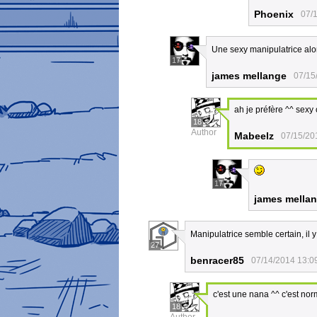
Phoenix
07/
Une sexy manipulatrice alo
17
james mellange
07/15
ah je préfère ^^ sexy
18
Author
Mabeelz
07/15/20
17
james mella
Manipulatrice semble certain, il 
27
benracer85
07/14/2014 13:0
c'est une nana ^^ c'est nor
18