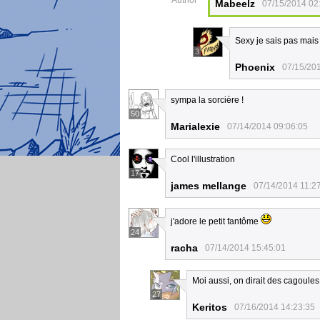
Author
Mabeelz
07/15/2014 02
Sexy je sais pas mais ç
3
Phoenix
07/15/20
sympa la sorcière !
50
Marialexie
07/14/2014 09:06:05
Cool l'illustration
17
james mellange
07/14/2014 11:2
j'adore le petit fantôme
24
racha
07/14/2014 15:45:01
Moi aussi, on dirait des cagoules
27
Keritos
07/16/2014 14:23:35