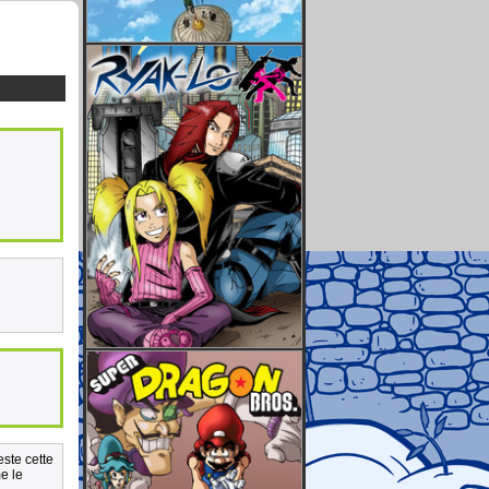
este cette
e le