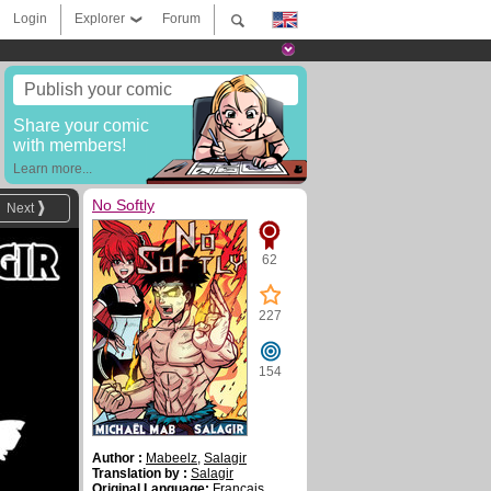
Login
Explorer
Forum
Publish your comic
Share your comic
with members!
Learn more...
No Softly
Next
62
227
154
Author :
Mabeelz
,
Salagir
Translation by :
Salagir
Original Language:
Français