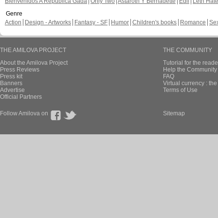
Bienvenidos A República Gada
Only Two
Astaroth Y Bernadette
Edil
Leth Hat
Genre
Action
Design - Artworks
Fantasy - SF
Humor
Children's books
Romance
Se
THE AMILOVA PROJECT
THE COMMUNITY
About the Amilova Project
Tutorial for the reade
Press Reviews
Help the Community 
Press kit
FAQ
Banners
Virtual currency : th
Advertise
Terms of Use
Official Partners
Follow Amilova on
Sitemap