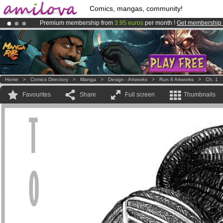
Comics, mangas, community!
Premium membership from
3.95 euros
per month !
Get membership
Amilova
Kickstarter is now LIVE
!.
Already 134393
members
and 1208
comics & mangas!
.
Home
>
Comics Directory
>
Manga
>
Design - Artworks
>
Run 8 Artworks
>
Ch. 1
Favourites
Share
Full screen
Thumbnails