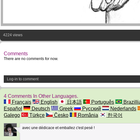
4224 views
Comments
There are no comments for now.
Log-in to comment
4 Comments In Other Languages.
Français
English
日本語
Português
Brazilli
Español
Deutsch
Greek
Русский
Nederlands
Galego
Türkçe
Česko
România
한국어
avec une dédicace et emballez c'est pesé !
36