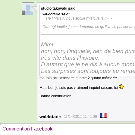
studio.takoyaki
said:
4
waldotarie
said:
Hé ! Mais tu nous spoile l'histoire là !! -_-
Cornegidouille, je me demande ce qu'il va se passer du 
Mimi:
non, non, t'inquiète, rien de bien pri
très vite dans l'histoire.
D'autant que je ne dis à aucun mome
Les surprises sont toujours au rend
mouais, faut attendre le tome 2 quand même ^^
Mais bon je suis pas vraiment inquiet rassure toi
Bonne continuation
waldotarie
11/14/2011 11:41:06
Comment on Facebook