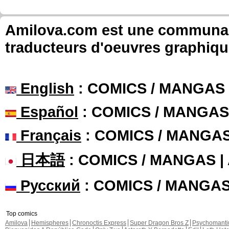
Amilova.com est une communauté
traducteurs d'oeuvres graphiqu
English
: COMICS / MANGAS
Español
: COMICS / MANGAS
Français
: COMICS / MANGA
日本語
: COMICS / MANGAS 
Русский
: COMICS / MANGA
Top comics
Amilova
Hemispheres
Chronoctis Express
Super Dragon Bros Z
Psychomant