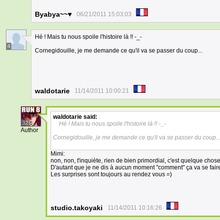
Byabya~~♥
06/21/2011 15:03:03
Hé ! Mais tu nous spoile l'histoire là !! -_-
4
Cornegidouille, je me demande ce qu'il va se passer du coup...
waldotarie
11/14/2011 10:00:21
waldotarie
said:
32
Hé ! Mais tu nous spoile l'histoire là !! -_-
Author
Cornegidouille, je me demande ce qu'il va se passer du coup..
Mimi:
non, non, t'inquiète, rien de bien primordial, c'est quelque chose q
D'autant que je ne dis à aucun moment "comment" ça va se fair
Les surprises sont toujours au rendez vous =)
studio.takoyaki
11/14/2011 10:16:26